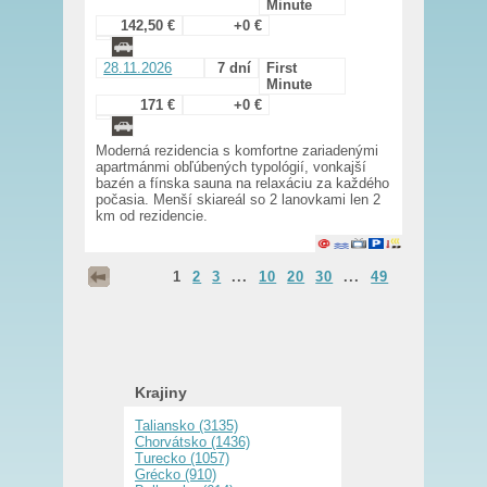
Minute
142,50 €
+0 €
28.11.2026
7 dní
First
Minute
171 €
+0 €
Moderná rezidencia s komfortne zariadenými
apartmánmi obľúbených typológií, vonkajší
bazén a fínska sauna na relaxáciu za každého
počasia. Menší skiareál so 2 lanovkami len 2
km od rezidencie.
1
2
3
...
10
20
30
...
49
Krajiny
Taliansko (3135)
Chorvátsko (1436)
Turecko (1057)
Grécko (910)