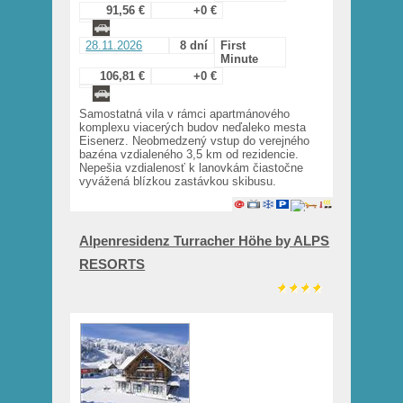
91,56 €
+0 €
28.11.2026
8 dní
First
Minute
106,81 €
+0 €
Samostatná vila v rámci apartmánového
komplexu viacerých budov neďaleko mesta
Eisenerz. Neobmedzený vstup do verejného
bazéna vzdialeného 3,5 km od rezidencie.
Nepešia vzdialenosť k lanovkám čiastočne
vyvážená blízkou zastávkou skibusu.
Alpenresidenz Turracher Höhe by ALPS
RESORTS