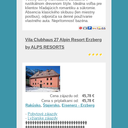
rustikálnom drevenom štýle. Ideálna voľba pre
klientov hľadajúcich romantiku a súkromie.
Absencia klasického skibusu (len miestny
postbus), odporúča sa denné používanie
vlastného auta. Neprítomnosť bazéna.
Vila Clubhaus 27 Alpin Resort Erzberg
by ALPS RESORTS
Cena zájazdu od:
45,78 €
Cena s príplatkami od:
45,78 €
Rakúsko
,
Štajersko
,
Eisenerz - Erzberg
-
Pobytové zájazdy
-
Lyžiarske zájazdy