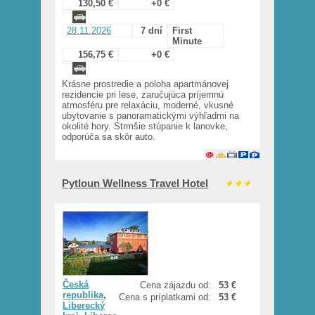
130,50 €
+0 €
28.11.2026
7 dní
First
Minute
156,75 €
+0 €
Krásne prostredie a poloha apartmánovej
rezidencie pri lese, zaručujúca príjemnú
atmosféru pre relaxáciu, moderné, vkusné
ubytovanie s panoramatickými výhľadmi na
okolité hory. Strmšie stúpanie k lanovke,
odporúča sa skôr auto.
Pytloun Wellness Travel Hotel
Česká
Cena zájazdu od:
53 €
republika
,
Cena s príplatkami od:
53 €
Liberecký