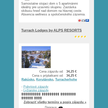
Samostatne stojaci dom s 5 apartmánmi
ideálny pre uzavretú skupinu. Zastávka
skibusu hneď nad domom na hlavnej ceste.
Absencia wellness a spoločenského zázemia.
Turrach Lodges by ALPS RESORTS
Cena zájazdu od:
34,25 €
Cena s príplatkami od:
34,25 €
Rakúsko
,
Korutánsko
,
Turracherhohe
-
Pobytové zájazdy
-
Lyžiarske zájazdy
Zobraziť všetky termíny a popis zájazdu »
Doprava: