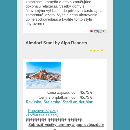
kombinácii kameňa a dreva zaručujúce
dokonalú relaxáciu. Všetky domy s
úchvatnými výhľadmi do prírody a často aj na
zamrznuté jazero. Vyššia cena ubytovania
úplne zodpovedajúca kvalite tohto štýlu
ubytovania.
Almdorf Stadl by Alps Resorts
Cena zájazdu od:
45,75 €
Cena s príplatkami od:
45,75 €
Rakúsko
,
Štajersko
,
Stadl an der Mur
-
Pobytové zájazdy
-
Lyžiarske zájazdy
Zobraziť všetky termíny a popis zájazdu »