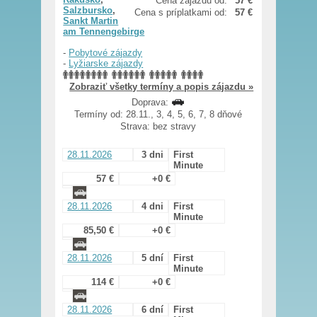
Cena zájazdu od:
57 €
Salzbursko
,
Cena s príplatkami od:
57 €
Sankt Martin
am Tennengebirge
-
Pobytové zájazdy
-
Lyžiarske zájazdy
Zobraziť všetky termíny a popis zájazdu »
Doprava:
Termíny od: 28.11., 3, 4, 5, 6, 7, 8 dňové
Strava: bez stravy
28.11.2026
3 dni
First
Minute
57 €
+0 €
28.11.2026
4 dni
First
Minute
85,50 €
+0 €
28.11.2026
5 dní
First
Minute
114 €
+0 €
28.11.2026
6 dní
First