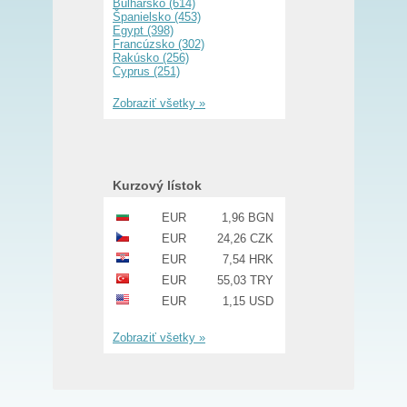
Bulharsko (614)
Španielsko (453)
Egypt (398)
Francúzsko (302)
Rakúsko (256)
Cyprus (251)
Zobraziť všetky »
Kurzový lístok
EUR
1,96 BGN
EUR
24,26 CZK
EUR
7,54 HRK
EUR
55,03 TRY
EUR
1,15 USD
Zobraziť všetky »