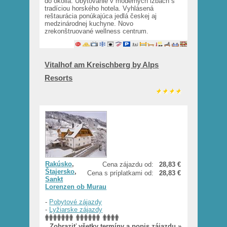
do okolia. Ubytovanie v moderných izbách s
tradíciou horského hotela. Vyhlásená
reštaurácia ponúkajúca jedlá českej aj
medzinárodnej kuchyne. Novo
zrekonštruované wellness centrum.
Vitalhof am Kreischberg by Alps
Resorts
Rakúsko
,
Cena zájazdu od:
28,83 €
Štajersko
,
Cena s príplatkami od:
28,83 €
Sankt
Lorenzen ob Murau
-
Pobytové zájazdy
-
Lyžiarske zájazdy
Zobraziť všetky termíny a popis zájazdu »