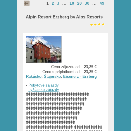
1
2
3
...
10
20
30
...
49
Alpin Resort Erzberg by Alps Resorts
Cena zájazdu od:
23,25 €
Cena s príplatkami od:
23,25 €
Rakúsko
,
Štajersko
,
Eisenerz - Erzberg
-
Pobytové zájazdy
-
Lyžiarske zájazdy