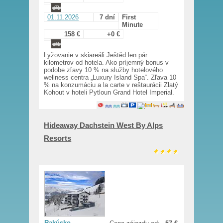
01.11.2026
7 dní
First
Minute
158 €
+0 €
Lyžovanie v skiareáli Ještěd len pár
kilometrov od hotela. Ako príjemný bonus v
podobe zľavy 10 % na služby hotelového
wellness centra „Luxury Island Spa“. Zľava 10
% na konzumáciu a la carte v reštaurácii Zlatý
Kohout v hoteli Pytloun Grand Hotel Imperial.
Hideaway Dachstein West By Alps
Resorts
Rakúsko
,