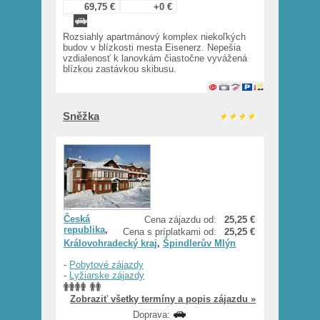
69,75 €
+0 €
Rozsiahly apartmánový komplex niekoľkých
budov v blízkosti mesta Eisenerz. Nepešia
vzdialenosť k lanovkám čiastočne vyvážená
blízkou zastávkou skibusu.
Sněžka
Česká
Cena zájazdu od:
25,25 €
republika
,
Cena s príplatkami od:
25,25 €
Královohradecký kraj
,
Špindlerův Mlýn
-
Pobytové zájazdy
-
Lyžiarske zájazdy
Zobraziť všetky termíny a popis zájazdu »
Doprava: