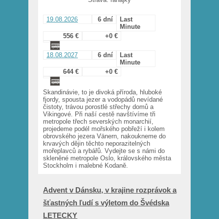
19.08.2026
6 dní
Last
Minute
556 €
+0 €
18.08.2027
6 dní
Last
Minute
644 €
+0 €
Skandinávie, to je divoká příroda, hluboké
fjordy, spousta jezer a vodopádů nevídané
čistoty, trávou porostlé střechy domů a
Vikingové. Při naší cestě navštívíme tři
metropole třech severských monarchií,
projedeme podél mořského pobřeží i kolem
obrovského jezera Vänern, nakoukneme do
krvavých dějin těchto neporazitelných
mořeplavců a rybářů. Vydejte se s námi do
skleněné metropole Oslo, královského města
Stockholm i malebné Kodaně.
Advent v Dánsku, v krajine rozprávok a
šťastných ľudí s výletom do Švédska
LETECKY