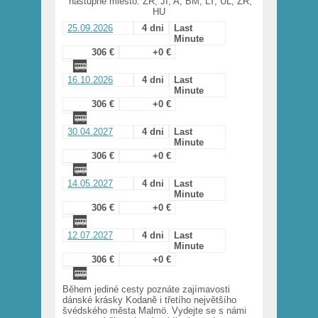
nástupné miesto: ZR, JI, A, BM, LT, UL, ZR,
HU
25.09.2026
4 dni
Last
Minute
306 €
+0 €
16.10.2026
4 dni
Last
Minute
306 €
+0 €
30.04.2027
4 dni
Last
Minute
306 €
+0 €
14.05.2027
4 dni
Last
Minute
306 €
+0 €
12.07.2027
4 dni
Last
Minute
306 €
+0 €
Během jediné cesty poznáte zajímavosti
dánské krásky Kodaně i třetího největšího
švédského města Malmö. Vydejte se s námi