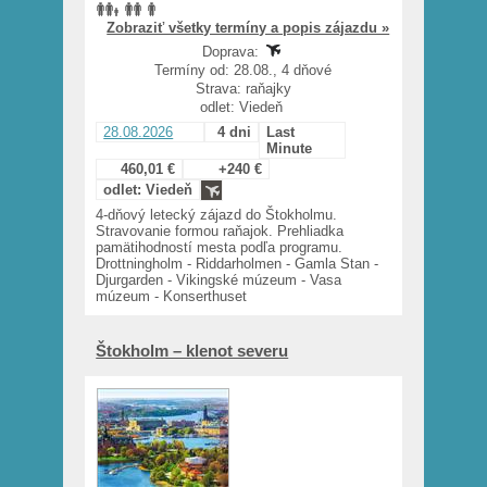
Zobraziť všetky termíny a popis zájazdu »
Doprava:
Termíny od: 28.08., 4 dňové
Strava: raňajky
odlet: Viedeň
28.08.2026
4 dni
Last
Minute
460,01 €
+240 €
odlet: Viedeň
4-dňový letecký zájazd do Štokholmu.
Stravovanie formou raňajok. Prehliadka
pamätihodností mesta podľa programu.
Drottningholm - Riddarholmen - Gamla Stan -
Djurgarden - Vikingské múzeum - Vasa
múzeum - Konserthuset
Štokholm – klenot severu