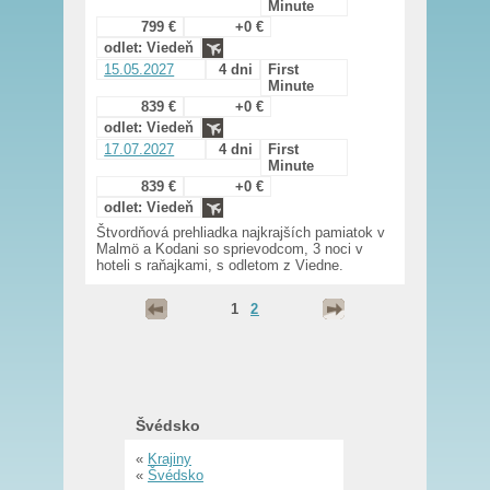
Minute
799 €
+0 €
odlet: Viedeň
15.05.2027
4 dni
First
Minute
839 €
+0 €
odlet: Viedeň
17.07.2027
4 dni
First
Minute
839 €
+0 €
odlet: Viedeň
Štvordňová prehliadka najkrajších pamiatok v
Malmö a Kodani so sprievodcom, 3 noci v
hoteli s raňajkami, s odletom z Viedne.
1
2
Švédsko
«
Krajiny
«
Švédsko