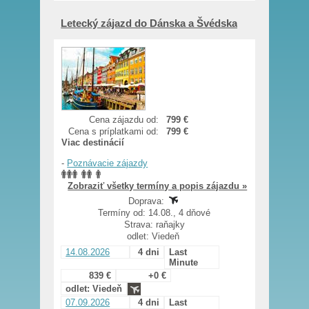
Letecký zájazd do Dánska a Švédska
Cena zájazdu od:
799 €
Cena s príplatkami od:
799 €
Viac destinácií
-
Poznávacie zájazdy
Zobraziť všetky termíny a popis zájazdu »
Doprava:
Termíny od: 14.08., 4 dňové
Strava: raňajky
odlet: Viedeň
14.08.2026
4 dni
Last
Minute
839 €
+0 €
odlet: Viedeň
07.09.2026
4 dni
Last