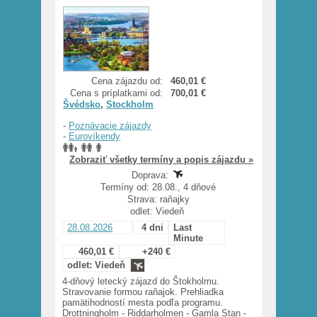
Cena zájazdu od:
460,01 €
Cena s príplatkami od:
700,01 €
Švédsko
,
Stockholm
-
Poznávacie zájazdy
-
Eurovíkendy
Zobraziť všetky termíny a popis zájazdu »
Doprava:
Termíny od: 28.08., 4 dňové
Strava: raňajky
odlet: Viedeň
28.08.2026
4 dni
Last
Minute
460,01 €
+240 €
odlet: Viedeň
4-dňový letecký zájazd do Štokholmu.
Stravovanie formou raňajok. Prehliadka
pamätihodností mesta podľa programu.
Drottningholm - Riddarholmen - Gamla Stan -