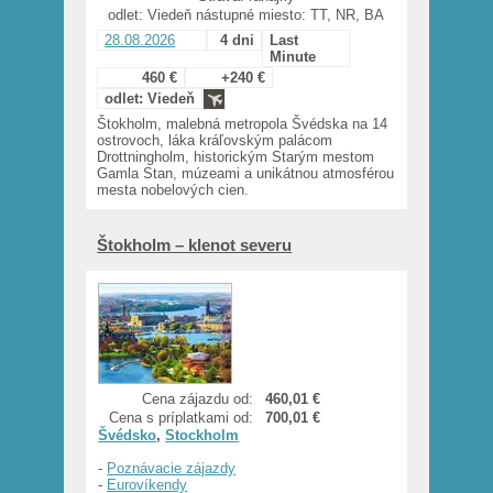
odlet: Viedeň nástupné miesto: TT, NR, BA
28.08.2026
4 dni
Last
Minute
460 €
+240 €
odlet: Viedeň
Štokholm, malebná metropola Švédska na 14
ostrovoch, láka kráľovským palácom
Drottningholm, historickým Starým mestom
Gamla Stan, múzeami a unikátnou atmosférou
mesta nobelových cien.
Štokholm – klenot severu
Cena zájazdu od:
460,01 €
Cena s príplatkami od:
700,01 €
Švédsko
,
Stockholm
-
Poznávacie zájazdy
-
Eurovíkendy