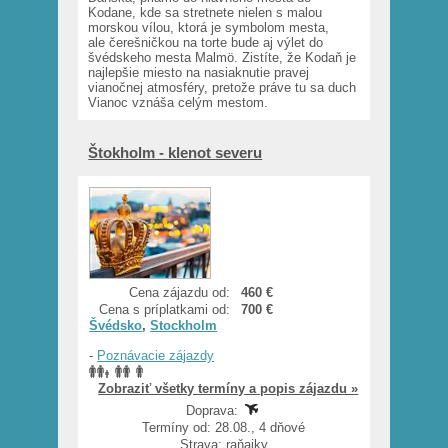
Kodane, kde sa stretnete nielen s malou
morskou vílou, ktorá je symbolom mesta,
ale čerešničkou na torte bude aj výlet do
švédskeho mesta Malmö. Zistíte, že Kodaň je
najlepšie miesto na nasiaknutie pravej
vianočnej atmosféry, pretože práve tu sa duch
Vianoc vznáša celým mestom.
Štokholm - klenot severu
Cena zájazdu od:
460 €
Cena s príplatkami od:
700 €
Švédsko
,
Stockholm
-
Poznávacie zájazdy
Zobraziť všetky termíny a popis zájazdu »
Doprava:
Termíny od: 28.08., 4 dňové
Strava: raňajky