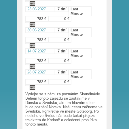
23.06.2027
7 dní
Last
Minute
782 €
+0 €
30.06.2027
7 dní
Last
Minute
782 €
+0 €
14.07.2027
7 dní
Last
Minute
782 €
+0 €
28.07.2027
7 dní
Last
Minute
782 €
+0 €
Vydejte se s námi za poznáním Skandinávie.
Během tohoto zájezdu se zastavíme v
Dánsku a Švédsku, ale tím hlavním cílem
bude poznání Norska. Naši cestu začneme ve
Švédsku, konkrétně ve městě Göteborg. Po
noclehu ve Švédu nás bude čekat přejezd
trajektem do Kodaně a celodenní prohlídka
tohoto města.