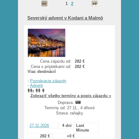
1
2
Severský advent v Kodani a Malmö
Cena zájazdu od:
282 €
Cena s príplatkami od:
282 €
Viac destinácií
-
Poznávacie zájazdy
-
Advent
Zobraziť všetky termíny a popis zájazdu »
Doprava:
Termíny od: 27.11., 4 dňové
Strava: raňajky
27.11.2026
4 dni
Last
Minute
282 €
+0 €