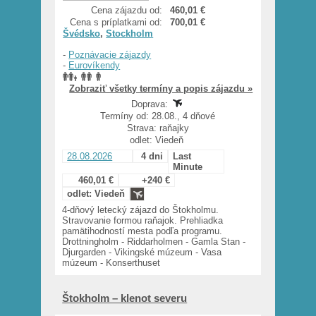
Cena zájazdu od:
460,01 €
Cena s príplatkami od:
700,01 €
Švédsko
,
Stockholm
-
Poznávacie zájazdy
-
Eurovíkendy
Zobraziť všetky termíny a popis zájazdu »
Doprava:
Termíny od: 28.08., 4 dňové
Strava: raňajky
odlet: Viedeň
28.08.2026
4 dni
Last
Minute
460,01 €
+240 €
odlet: Viedeň
4-dňový letecký zájazd do Štokholmu.
Stravovanie formou raňajok. Prehliadka
pamätihodností mesta podľa programu.
Drottningholm - Riddarholmen - Gamla Stan -
Djurgarden - Vikingské múzeum - Vasa
múzeum - Konserthuset
Štokholm – klenot severu