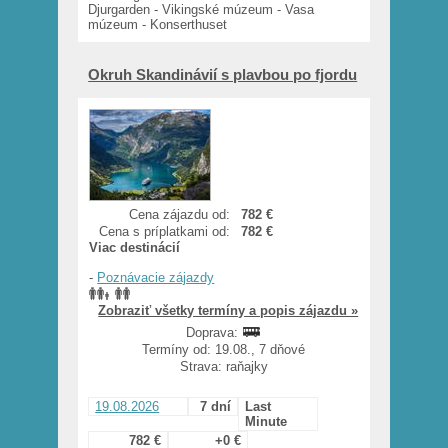
Djurgarden - Vikingské múzeum - Vasa
múzeum - Konserthuset
Okruh Skandinávií s plavbou po fjordu
Cena zájazdu od:
782 €
Cena s príplatkami od:
782 €
Viac destinácií
-
Poznávacie zájazdy
Zobraziť všetky termíny a popis zájazdu »
Doprava:
Termíny od: 19.08., 7 dňové
Strava: raňajky
19.08.2026
7 dní
Last
Minute
782 €
+0 €