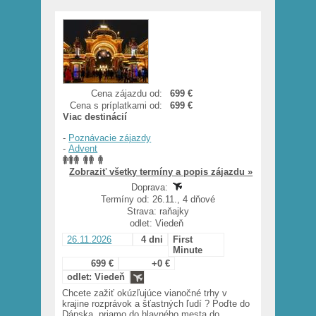
Cena zájazdu od:
699 €
Cena s príplatkami od:
699 €
Viac destinácií
-
Poznávacie zájazdy
-
Advent
Zobraziť všetky termíny a popis zájazdu »
Doprava:
Termíny od: 26.11., 4 dňové
Strava: raňajky
odlet: Viedeň
26.11.2026
4 dni
First
Minute
699 €
+0 €
odlet: Viedeň
Chcete zažiť okúzľujúce vianočné trhy v
krajine rozprávok a šťastných ľudí ? Poďte do
Dánska, priamo do hlavného mesta do