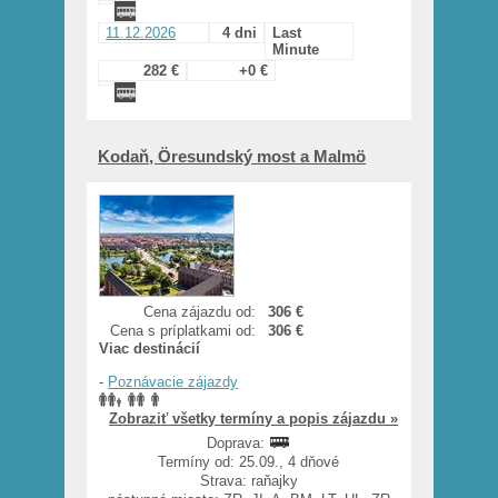
11.12.2026
4 dni
Last
Minute
282 €
+0 €
Kodaň, Öresundský most a Malmö
Cena zájazdu od:
306 €
Cena s príplatkami od:
306 €
Viac destinácií
-
Poznávacie zájazdy
Zobraziť všetky termíny a popis zájazdu »
Doprava:
Termíny od: 25.09., 4 dňové
Strava: raňajky