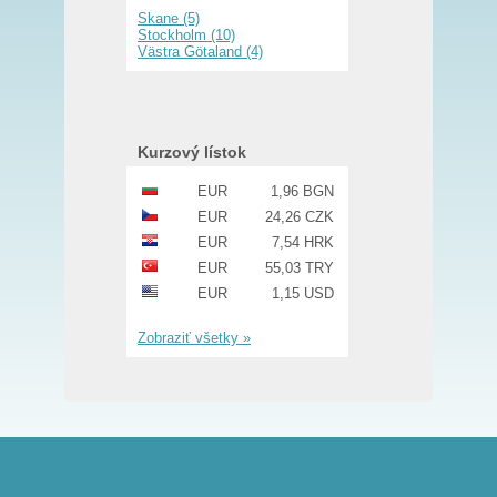
Skane (5)
Stockholm (10)
Västra Götaland (4)
Kurzový lístok
EUR
1,96 BGN
EUR
24,26 CZK
EUR
7,54 HRK
EUR
55,03 TRY
EUR
1,15 USD
Zobraziť všetky »