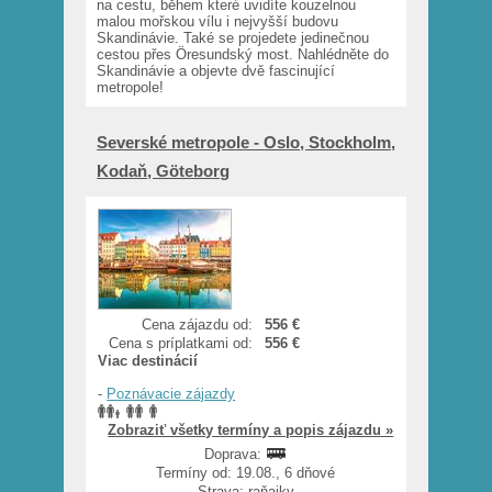
na cestu, během které uvidíte kouzelnou
malou mořskou vílu i nejvyšší budovu
Skandinávie. Také se projedete jedinečnou
cestou přes Öresundský most. Nahlédněte do
Skandinávie a objevte dvě fascinující
metropole!
Severské metropole - Oslo, Stockholm,
Kodaň, Göteborg
Cena zájazdu od:
556 €
Cena s príplatkami od:
556 €
Viac destinácií
-
Poznávacie zájazdy
Zobraziť všetky termíny a popis zájazdu »
Doprava:
Termíny od: 19.08., 6 dňové
Strava: raňajky