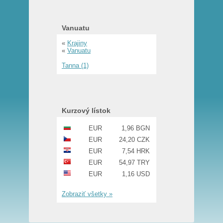
Vanuatu
«
Krajiny
«
Vanuatu
Tanna (1)
Kurzový lístok
EUR
1,96 BGN
EUR
24,20 CZK
EUR
7,54 HRK
EUR
54,97 TRY
EUR
1,16 USD
Zobraziť všetky »