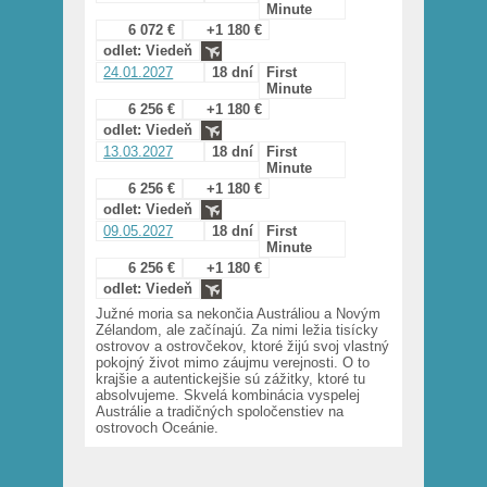
Minute
6 072 €
+1 180 €
odlet: Viedeň
24.01.2027
18 dní
First
Minute
6 256 €
+1 180 €
odlet: Viedeň
13.03.2027
18 dní
First
Minute
6 256 €
+1 180 €
odlet: Viedeň
09.05.2027
18 dní
First
Minute
6 256 €
+1 180 €
odlet: Viedeň
Južné moria sa nekončia Austráliou a Novým
Zélandom, ale začínajú. Za nimi ležia tisícky
ostrovov a ostrovčekov, ktoré žijú svoj vlastný
pokojný život mimo záujmu verejnosti. O to
krajšie a autentickejšie sú zážitky, ktoré tu
absolvujeme. Skvelá kombinácia vyspelej
Austrálie a tradičných spoločenstiev na
ostrovoch Oceánie.