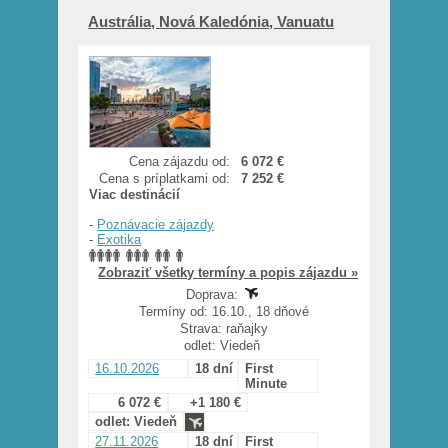
Austrália, Nová Kaledónia, Vanuatu
Cena zájazdu od:
6 072 €
Cena s príplatkami od:
7 252 €
Viac destinácií
-
Poznávacie zájazdy
-
Exotika
Zobraziť všetky termíny a popis zájazdu »
Doprava:
Termíny od: 16.10., 18 dňové
Strava: raňajky
odlet: Viedeň
16.10.2026
18 dní
First
Minute
6 072 €
+1 180 €
odlet: Viedeň
27.11.2026
18 dní
First