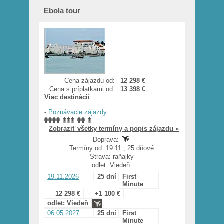
Ebola tour
Cena zájazdu od:
12 298 €
Cena s príplatkami od:
13 398 €
Viac destinácií
-
Poznávacie zájazdy
Zobraziť všetky termíny a popis zájazdu »
Doprava:
Termíny od: 19.11., 25 dňové
Strava: raňajky
odlet: Viedeň
19.11.2026
25 dní
First
Minute
12 298 €
+1 100 €
odlet: Viedeň
06.05.2027
25 dní
First
Minute