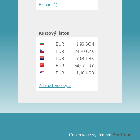
Bissau (1)
Kurzový lístok
EUR
1,96 BGN
EUR
24,20 CZK
EUR
7,54 HRK
EUR
54,97 TRY
EUR
1,16 USD
Zobraziť všetky »
Generované systémom
ProfiTour