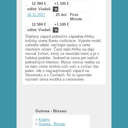
12 584 €
+1 100 €
odlet: Viedeň
18.11.2027
25 dní
First
Minute
12 584 €
+1 100 €
odlet: Viedeň
Štipľavý zájazd pobrežím západnej Afriky,
kolísky starej Bantu civilizácie. Vypnite mobil,
zahoďte tablet, nečítajte správy a verte
vlastným očiam. Časti tejto Afriky sa dajú
nazvať živlom, ktorý sa neustále mení a je v
ľudskej podobe. Jedinečná cesta pre našich
jedinečných klientov. Mýtus verzus realita sa
na tejto ceste stretnú zoči voči a zvíťazí iba
jeden. Ide o najzaujímavejší zájazd na
Slovensku a v Čechách. Až tu spoznáte
význam slova exotika a cestovanie.
Guinea - Bissau
«
Krajiny
«
Guinea - Bissau