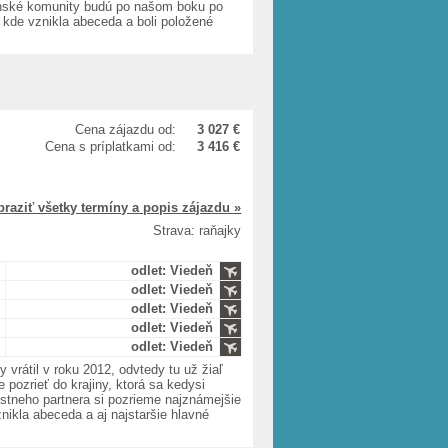
sťanské komunity budú po našom boku po
, kde vznikla abeceda a boli položené
Cena zájazdu od:
3 027 €
Cena s príplatkami od:
3 416 €
braziť všetky termíny a popis zájazdu »
Strava: raňajky
odlet: Viedeň
odlet: Viedeň
odlet: Viedeň
odlet: Viedeň
odlet: Viedeň
 vrátil v roku 2012, odvtedy tu už žiaľ
 pozrieť do krajiny, ktorá sa kedysi
stneho partnera si pozrieme najznámejšie
ikla abeceda a aj najstaršie hlavné