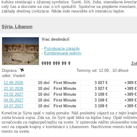
kultúra stretávajú v úžasnej symbióze. Suniti, šiíti, židia, starodávne kre
celý čas a dozviete sa viac o ich spolužití. Spoločne sa prejdeme miestami
základy dnešnej civilizácie. Nikde inde neuvidíte ich interakciu lepšie.
Sýria, Libanon
Viac destinácií
-
Poznávacie zájazdy
-
Kombinované pobyty
Zo
Doprava:
Termíny od: 12.09., 10 dňové
odlet: Viedeň
12.09.2026
10 dní
First Minute
3 027 €
+389 €
22.10.2026
10 dní
First Minute
3 027 €
+389 €
23.02.2027
10 dní
First Minute
3 108 €
+389 €
04.05.2027
10 dní
First Minute
3 108 €
+389 €
24.07.2027
10 dní
First Minute
3 108 €
+389 €
Konečne je Sýria opäť v našej ponuke. Náš posledný zájazd sa z tejto krajiny
zúrila krvavá vojna. Zdá sa, že Sýrii opäť bliká na lepšie časy. Opäť môžeme
označovala za najbezpečnejšiu na svete. V sprievode nášho skúseného mie
veci na západe krajiny v kombinácii s Libanonom. Navštívime miesto kde vzn
mesto na svete.