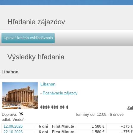
Hľadanie zájazdov
Výsledky hľadania
Libanon
Libanon
-
Poznávacie zájazdy
Zo
Doprava:
Termíny od: 12.09., 6 dňové
odlet: Viedeň
12.09.2026
6 dní
First Minute
1 580 €
+375 €
22.10.2026
6 dní
First Minute
1 580 €
+375 €