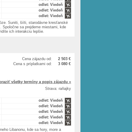
odlet: Viedeň
odlet: Viedeň
odlet: Viedeň
ze. Suniti, šiíti, starodávne kresťanské
í. Spoločne sa prejdeme miestami, kde
díte ich interakciu lepšie.
Cena zájazdu od:
2 503 €
Cena s príplatkami od:
3 080 €
braziť všetky termíny a popis zájazdu »
Strava: raňajky
odlet: Viedeň
odlet: Viedeň
odlet: Viedeň
odlet: Viedeň
odlet: Viedeň
neho Libanonu, kde sa hory, more a