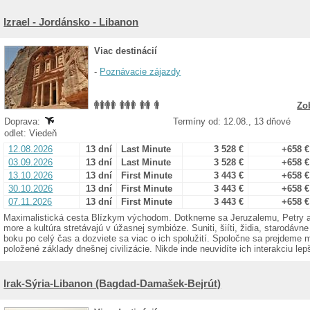
Izrael - Jordánsko - Libanon
Viac destinácií
-
Poznávacie zájazdy
Zo
Doprava:
Termíny od: 12.08., 13 dňové
odlet: Viedeň
12.08.2026
13 dní
Last Minute
3 528 €
+658 €
03.09.2026
13 dní
Last Minute
3 528 €
+658 €
13.10.2026
13 dní
First Minute
3 443 €
+658 €
30.10.2026
13 dní
First Minute
3 443 €
+658 €
07.11.2026
13 dní
First Minute
3 443 €
+658 €
Maximalistická cesta Blízkym východom. Dotkneme sa Jeruzalemu, Petry aj
more a kultúra stretávajú v úžasnej symbióze. Suniti, šiíti, židia, starodá
boku po celý čas a dozviete sa viac o ich spolužití. Spoločne sa prejdeme 
položené základy dnešnej civilizácie. Nikde inde neuvidíte ich interakciu lep
Irak-Sýria-Libanon (Bagdad-Damašek-Bejrút)