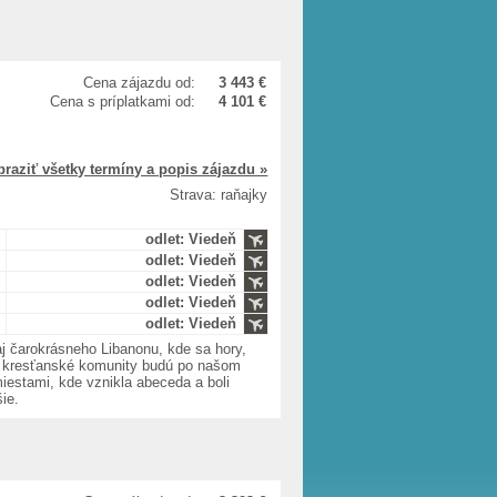
Cena zájazdu od:
3 443 €
Cena s príplatkami od:
4 101 €
braziť všetky termíny a popis zájazdu »
Strava: raňajky
odlet: Viedeň
odlet: Viedeň
odlet: Viedeň
odlet: Viedeň
odlet: Viedeň
 čarokrásneho Libanonu, kde sa hory,
vne kresťanské komunity budú po našom
miestami, kde vznikla abeceda a boli
šie.