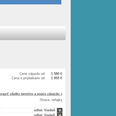
Cena zájazdu od:
1 580 €
Cena s príplatkami od:
1 955 €
braziť všetky termíny a popis zájazdu »
Strava: raňajky
odlet: Viedeň
odlet: Viedeň