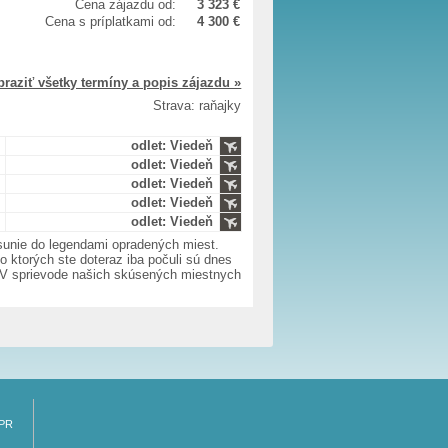
Cena zájazdu od:
3 323 €
Cena s príplatkami od:
4 300 €
braziť všetky termíny a popis zájazdu »
Strava: raňajky
odlet: Viedeň
odlet: Viedeň
odlet: Viedeň
odlet: Viedeň
odlet: Viedeň
esunie do legendami opradených miest.
o ktorých ste doteraz iba počuli sú dnes
. V sprievode našich skúsených miestnych
PR