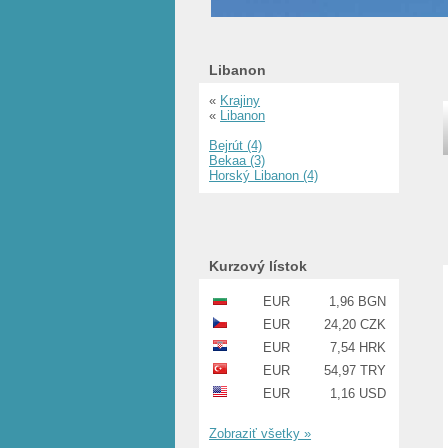
Libanon
«
Krajiny
«
Libanon
Bejrút (4)
Bekaa (3)
Horský Libanon (4)
Kurzový lístok
EUR
1,96 BGN
EUR
24,20 CZK
EUR
7,54 HRK
EUR
54,97 TRY
EUR
1,16 USD
Zobraziť všetky »