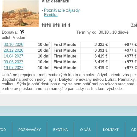
Viac destinácií
-
Poznávacie zájazdy
-
Exotika
Zo
Doprava:
Termíny od: 30.10., 10 dňové
odlet: Viedeň
30.10.2026
10 dní
First Minute
3 323 €
+977 €
28.12.2026
10 dní
First Minute
3 391 €
+977 €
14.04.2027
10 dní
First Minute
3 419 €
+977 €
09.06.2027
10 dní
First Minute
3 419 €
+977 €
19.07.2027
10 dní
First Minute
3 419 €
+977 €
Unikátne prepojenie troch exotických krajín a hlboký nádych orientu vás pr
Bagdad na brehoch rieky Tigris, Babylon lemovaný riekou Eufrat. Pamiatky, 
realitou. Sýria je opäť dostupná a my sa sem opäť radi po rokoch vraciame
partnerov preskúmame najznámejšie pamiatky na Blízkom východe.
VOD
POZNÁVAČKY
EXOTIKA
O NÁS
KONTAKT
GD