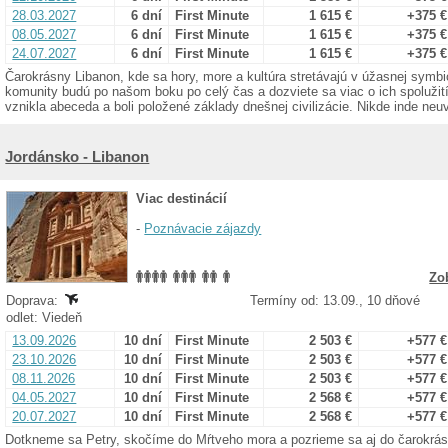
28.03.2027
6 dní
First Minute
1 615 €
+375 €
08.05.2027
6 dní
First Minute
1 615 €
+375 €
24.07.2027
6 dní
First Minute
1 615 €
+375 €
Čarokrásny Libanon, kde sa hory, more a kultúra stretávajú v úžasnej symbió
komunity budú po našom boku po celý čas a dozviete sa viac o ich spolužit
vznikla abeceda a boli položené základy dnešnej civilizácie. Nikde inde neuvi
Jordánsko - Libanon
Viac destinácií
-
Poznávacie zájazdy
Zo
Doprava:
Termíny od: 13.09., 10 dňové
odlet: Viedeň
13.09.2026
10 dní
First Minute
2 503 €
+577 €
23.10.2026
10 dní
First Minute
2 503 €
+577 €
08.11.2026
10 dní
First Minute
2 503 €
+577 €
04.05.2027
10 dní
First Minute
2 568 €
+577 €
20.07.2027
10 dní
First Minute
2 568 €
+577 €
Dotkneme sa Petry, skočíme do Mŕtveho mora a pozrieme sa aj do čarokrás