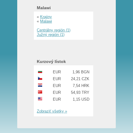
Malawi
«
Krajiny
«
Malawi
Centrálny región (1)
Južný región (1)
Kurzový lístok
EUR
1,96 BGN
EUR
24,21 CZK
EUR
7,54 HRK
EUR
54,93 TRY
EUR
1,15 USD
Zobraziť všetky »