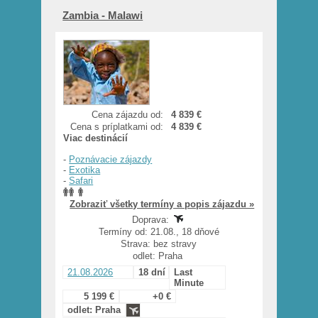
Zambia - Malawi
Cena zájazdu od:
4 839 €
Cena s príplatkami od:
4 839 €
Viac destinácií
-
Poznávacie zájazdy
-
Exotika
-
Safari
Zobraziť všetky termíny a popis zájazdu »
Doprava:
Termíny od: 21.08., 18 dňové
Strava: bez stravy
odlet: Praha
21.08.2026
18 dní
Last
Minute
5 199 €
+0 €
odlet: Praha