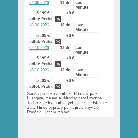
04.09.2026
18 dní
Last
Minute
5 199 €
+0 €
odlet: Praha
18.09.2026
18 dní
Last
Minute
5 199 €
+0 €
odlet: Praha
02.10.2026
18 dní
Last
Minute
5 199 €
+0 €
odlet: Praha
16.10.2026
18 dní
Last
Minute
5 199 €
+0 €
odlet: Praha
Spoznajte rieku Zambezi, Národný park
Luangwa, Malawi a Národný park Liwonde.
Jedno z veľkých afrických jazier predstavuje
zlatý klinec výpravy po krajinách bývalej
Rodézie - jazero Malawi.