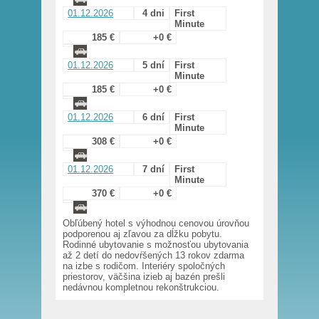
01.12.2026
4 dni
First
Minute
185 €
+0 €
01.12.2026
5 dní
First
Minute
185 €
+0 €
01.12.2026
6 dní
First
Minute
308 €
+0 €
01.12.2026
7 dní
First
Minute
370 €
+0 €
Obľúbený hotel s výhodnou cenovou úrovňou
podporenou aj zľavou za dĺžku pobytu.
Rodinné ubytovanie s možnosťou ubytovania
až 2 detí do nedovŕšených 13 rokov zdarma
na izbe s rodičom. Interiéry spoločných
priestorov, väčšina izieb aj bazén prešli
nedávnou kompletnou rekonštrukciou.