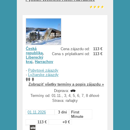
Česká
Cena zájazdu od:
113 €
republika
,
Cena s príplatkami od:
113 €
Liberecký
kraj
,
Harrachov
-
Pobytové zájazdy
-
Lyžiarske zájazdy
Zobraziť všetky termíny a popis zájazdu »
Doprava:
Termíny od: 01.11., 3, 4, 5, 6, 7, 8 dňové
Strava: raňajky
01.11.2026
3 dni
First
Minute
113 €
+0 €