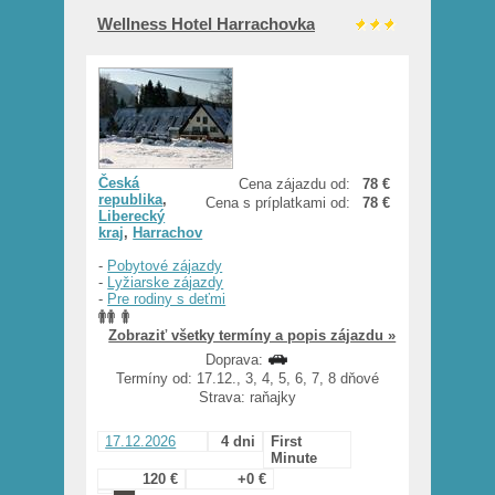
Wellness Hotel Harrachovka
Česká
Cena zájazdu od:
78 €
republika
,
Cena s príplatkami od:
78 €
Liberecký
kraj
,
Harrachov
-
Pobytové zájazdy
-
Lyžiarske zájazdy
-
Pre rodiny s deťmi
Zobraziť všetky termíny a popis zájazdu »
Doprava:
Termíny od: 17.12., 3, 4, 5, 6, 7, 8 dňové
Strava: raňajky
17.12.2026
4 dni
First
Minute
120 €
+0 €