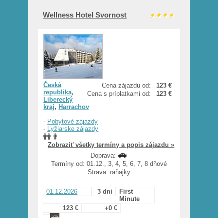
Wellness Hotel Svornost
Česká
Cena zájazdu od:
123 €
republika
,
Cena s príplatkami od:
123 €
Liberecký
kraj
,
Harrachov
-
Pobytové zájazdy
-
Lyžiarske zájazdy
Zobraziť všetky termíny a popis zájazdu »
Doprava:
Termíny od: 01.12., 3, 4, 5, 6, 7, 8 dňové
Strava: raňajky
01.12.2026
3 dni
First
Minute
123 €
+0 €