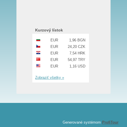
Kurzový lístok
EUR
1,96 BGN
EUR
24,20 CZK
EUR
7,54 HRK
EUR
54,97 TRY
EUR
1,16 USD
Zobraziť všetky »
Generované systémom
ProfiTour