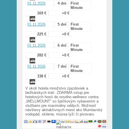
01.11.2026
4 dni
First
Minute
169 €
+0 €
01.11.2026
5 dní
First
Minute
225 €
+0 €
01.11.2026
6 dní
First
Minute
282 €
+0 €
01.11.2026
7 dní
First
Minute
338 €
+0 €
V okolí hotela množstvo zjazdoviek a
bežkárskych tratí. ZDARMA vstup pre
hotelových hostí do nového wellness centra
„WELLMOUNT“ so špičkovým vybavením a
službami pre maximálny oddych. Možnosť
návštevy aktraktívnych miest ako Mumlavský
vodopád, sklárne, múzea lyží či pivovaru.