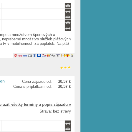
 kempe a množstvom športových a
ék, nepreberné množstvo služieb plážových
zeň a tv v mobilhomoch za poplatok. Na pláž
lon
Cena zájazdu od:
30,57 €
Cena s príplatkami od:
30,57 €
braziť všetky termíny a popis zájazdu »
Strava: bez stravy