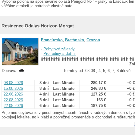
Výborná poloha na spoznávanie oblasti Périgord Noir – jaskyňa Lascaux len
väčšine atrakcií je potrebné vlastné auto.
Residence Odalys Horizon Morgat
Francúzsko
,
Bretónsko
,
Crozon
-
Pobytové zájazdy
-
Pre rodiny s deťmi
Zo
Doprava:
Termíny od: 08.08., 4, 5, 6, 7, 8 dňové
08.08.2026
8 dní
Last Minute
280,17 €
+0 €
15.08.2026
8 dní
Last Minute
246,83 €
+0 €
22.08.2026
4 dni
Last Minute
127,25 €
+0 €
22.08.2026
5 dní
Last Minute
163 €
+0 €
22.08.2026
6 dní
Last Minute
187,75 €
+0 €
Príjemné ubytovanie v priestranných apartmánoch v radových domoch s typi
pokojnej lokalite, no k pláži a pobrežnej promenáde s obchodmi a reštauráci