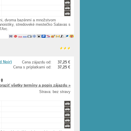
nmi, dvoma bazénmi a množstvom
kanoistiky, stredoveké mestečko Salavas s
’Arc.
d Noir)
Cena zájazdu od:
37,25 €
Cena s príplatkami od:
37,25 €
braziť všetky termíny a popis zájazdu »
Strava: bez stravy