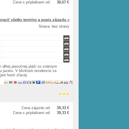
Cena s príplatkami od:
38,67 €
braziť všetky termíny a popis zájazdu »
Strava: bez stravy
i dlhej piesočnej pláži so známym
jazeru. V blízkosti rezidencie za
(pre hostí zľava).
Cena zájazdu od:
39,33 €
Cena s príplatkami od:
39,33 €