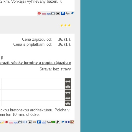
 2 km. Vonkajší vyhrievaný bazén. K
Cena zájazdu od:
36,71 €
Cena s príplatkami od:
36,71 €
braziť všetky termíny a popis zájazdu »
Strava: bez stravy
ckou bretonskou architektúrou. Poloha v
ami len 10 min. chôdze.