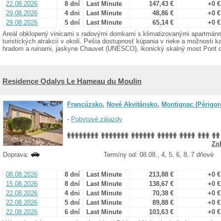
22.08.2026
8 dní
Last Minute
147,43 €
+0 €
29.08.2026
4 dni
Last Minute
48,86 €
+0 €
29.08.2026
5 dní
Last Minute
65,14 €
+0 €
Areál obklopený vinicami s radovými domkami s klimatizovanými apartmá
turistických atrakcií v okolí. Pešia dostupnosť kúpania v rieke a možnosti 
hradom a ruinami, jaskyne Chauvet (UNESCO), ikonický skalný most Pont d
Residence Odalys Le Hameau du Moulin
Francúzsko
,
Nové Akvitánsko
,
Montignac (Périgor
-
Pobytové zájazdy
Zo
Doprava:
Termíny od: 08.08., 4, 5, 6, 8, 7 dňové
08.08.2026
8 dní
Last Minute
213,88 €
+0 €
15.08.2026
8 dní
Last Minute
138,67 €
+0 €
22.08.2026
4 dni
Last Minute
70,38 €
+0 €
22.08.2026
5 dní
Last Minute
89,88 €
+0 €
22.08.2026
6 dní
Last Minute
103,63 €
+0 €