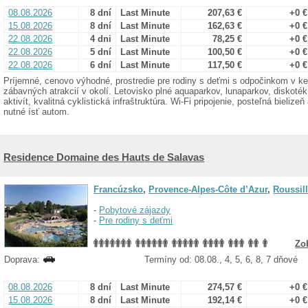
08.08.2026
8 dní
Last Minute
207,63 €
+0 €
15.08.2026
8 dní
Last Minute
162,63 €
+0 €
22.08.2026
4 dni
Last Minute
78,25 €
+0 €
22.08.2026
5 dní
Last Minute
100,50 €
+0 €
22.08.2026
6 dní
Last Minute
117,50 €
+0 €
Príjemné, cenovo výhodné, prostredie pre rodiny s deťmi s odpočinkom v
zábavných atrakcií v okolí. Letovisko plné aquaparkov, lunaparkov, diskot
aktivít, kvalitná cyklistická infraštruktúra. Wi-Fi pripojenie, posteľná bieli
nutné ísť autom.
Residence Domaine des Hauts de Salavas
Francúzsko
,
Provence-Alpes-Côte d’Azur
,
Roussil
-
Pobytové zájazdy
-
Pre rodiny s deťmi
Zo
Doprava:
Termíny od: 08.08., 4, 5, 6, 8, 7 dňové
08.08.2026
8 dní
Last Minute
274,57 €
+0 €
15.08.2026
8 dní
Last Minute
192,14 €
+0 €