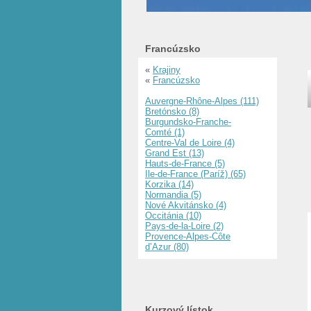
Francúzsko
«
Krajiny
«
Francúzsko
Auvergne-Rhône-Alpes (111)
Bretónsko (8)
Burgundsko-Franche-
Comté (1)
Centre-Val de Loire (4)
Grand Est (13)
Hauts-de-France (5)
Ile-de-France (Paríž) (65)
Korzika (14)
Normandia (5)
Nové Akvitánsko (4)
Occitánia (10)
Pays-de-la-Loire (2)
Provence-Alpes-Côte
d’Azur (80)
Kurzový lístok