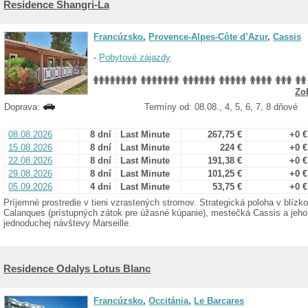
Residence Shangri-La
Francúzsko
,
Provence-Alpes-Côte d’Azur
,
Cassis
-
Pobytové zájazdy
Zo
Doprava:
Termíny od: 08.08., 4, 5, 6, 7, 8 dňové
08.08.2026
8 dní
Last Minute
267,75 €
+0 €
15.08.2026
8 dní
Last Minute
224 €
+0 €
22.08.2026
8 dní
Last Minute
191,38 €
+0 €
29.08.2026
8 dní
Last Minute
101,25 €
+0 €
05.09.2026
4 dni
Last Minute
53,75 €
+0 €
Príjemné prostredie v tieni vzrastených stromov. Strategická poloha v blízk
Calanques (prístupných zátok pre úžasné kúpanie), mestečká Cassis a jeh
jednoduchej návštevy Marseille.
Residence Odalys Lotus Blanc
Francúzsko
,
Occitánia
,
Le Barcares