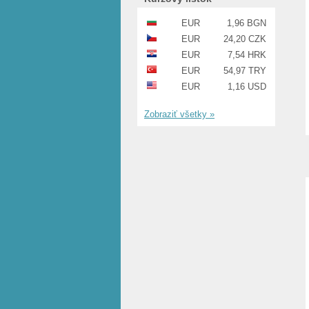
EUR
1,96 BGN
EUR
24,20 CZK
EUR
7,54 HRK
EUR
54,97 TRY
EUR
1,16 USD
Zobraziť všetky »