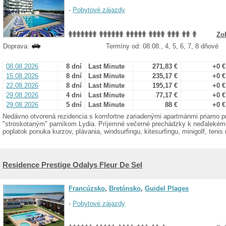
-
Pobytové zájazdy
Zo
Doprava:
Termíny od: 08.08., 4, 5, 6, 7, 8 dňové
08.08.2026
8 dní
Last Minute
271,83 €
+0 €
15.08.2026
8 dní
Last Minute
235,17 €
+0 €
22.08.2026
8 dní
Last Minute
195,17 €
+0 €
29.08.2026
4 dni
Last Minute
77,17 €
+0 €
29.08.2026
5 dní
Last Minute
88 €
+0 €
Nedávno otvorená rezidencia s komfortne zariadenými apartmánmi priamo pr
"stroskotaným" parníkom Lydia. Príjemné večerné prechádzky k neďalekému 
poplatok ponuka kurzov, plávania, windsurfingu, kitesurfingu, minigolf, tenis 
Residence Prestige Odalys Fleur De Sel
Francúzsko
,
Bretónsko
,
Guidel Plages
-
Pobytové zájazdy