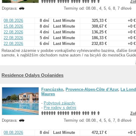
Zo
Doprava:
Termíny od: 08.08., 4, 5, 6, 8, 7 dňové
08.08.2026
8 dní
Last Minute
325,33 €
+0 €
15.08.2026
8 dní
Last Minute
308,67 €
+0 €
22.08.2026
4 dni
Last Minute
136,25 €
+0 €
22.08.2026
5 dní
Last Minute
186,33 €
+0 €
22.08.2026
6 dní
Last Minute
232,83 €
+0 €
Relaxačné zázemie v podobe vonkajšieho vyhrievaného bazéna, ďalšie širo
samote, k najbližším obchodom nutne autom / na bicykli do mestečka Guide
Residence Odalys Océanides
Francúzsko
,
Provence-Alpes-Côte d’Azur
,
La Lond
Maures
-
Pobytové zájazdy
-
Pre rodiny s deťmi
Zo
Doprava:
Termíny od: 08.08., 4, 5, 6, 7, 8 dňové
08.08.2026
8 dní
Last Minute
472,17 €
+0 €