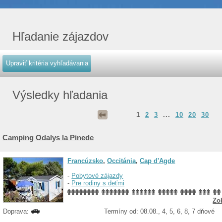
Hľadanie zájazdov
Výsledky hľadania
1
2
3
...
10
20
30
Camping Odalys la Pinede
Francúzsko
,
Occitánia
,
Cap d'Agde
-
Pobytové zájazdy
-
Pre rodiny s deťmi
Zo
Doprava:
Termíny od: 08.08., 4, 5, 6, 8, 7 dňové