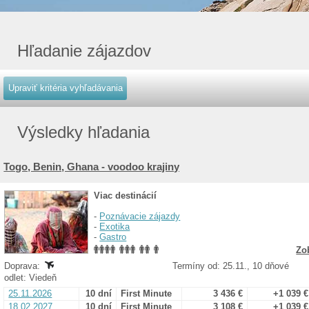
Hľadanie zájazdov
Výsledky hľadania
Togo, Benin, Ghana - voodoo krajiny
Viac destinácií
-
Poznávacie zájazdy
-
Exotika
-
Gastro
Zo
Doprava:
Termíny od: 25.11., 10 dňové
odlet: Viedeň
25.11.2026
10 dní
First Minute
3 436 €
+1 039 €
18.02.2027
10 dní
First Minute
3 108 €
+1 039 €