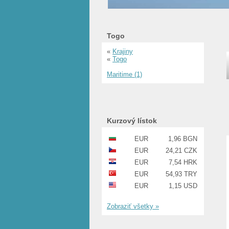
Togo
«
Krajiny
«
Togo
Maritime (1)
Kurzový lístok
EUR
1,96 BGN
EUR
24,21 CZK
EUR
7,54 HRK
EUR
54,93 TRY
EUR
1,15 USD
Zobraziť všetky »