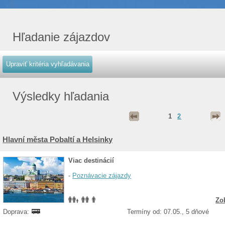
Hľadanie zájazdov
Výsledky hľadania
1
2
Hlavní města Pobaltí a Helsinky
Viac destinácií
-
Poznávacie zájazdy
Zo
Doprava:
Termíny od: 07.05., 5 dňové