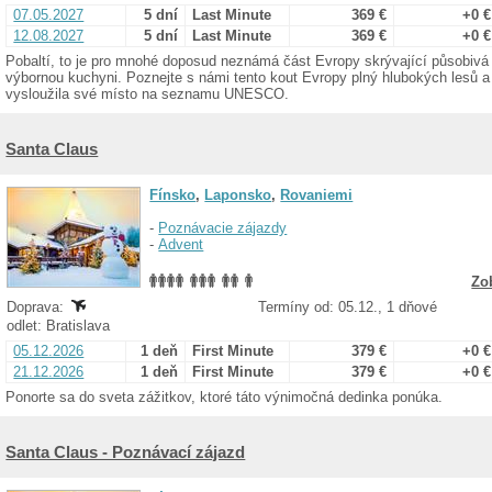
07.05.2027
5 dní
Last Minute
369 €
+0 €
12.08.2027
5 dní
Last Minute
369 €
+0 €
Pobaltí, to je pro mnohé doposud neznámá část Evropy skrývající působivá
výbornou kuchyni. Poznejte s námi tento kout Evropy plný hlubokých lesů a je
vysloužila své místo na seznamu UNESCO.
Santa Claus
Fínsko
,
Laponsko
,
Rovaniemi
-
Poznávacie zájazdy
-
Advent
Zo
Doprava:
Termíny od: 05.12., 1 dňové
odlet: Bratislava
05.12.2026
1 deň
First Minute
379 €
+0 €
21.12.2026
1 deň
First Minute
379 €
+0 €
Ponorte sa do sveta zážitkov, ktoré táto výnimočná dedinka ponúka.
Santa Claus - Poznávací zájazd