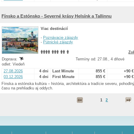
Fínsko a Estónsko - Severné krásy Helsínk a Tallinnu
Viac destinácií
-
Poznávacie zájazdy
-
Pútnické zájazdy
Zo
Doprava:
Termíny od: 27.08., 4 dňové
odlet: Viedeň
27.08.2026
4 dni
Last Minute
855 €
+90 €
03.12.2026
4 dni
First Minute
855 €
+90 €
Fínska a estónska kultúra – história, architektúra a tradície severu, pohodl
času na prehliadku aj oddych.
1
2