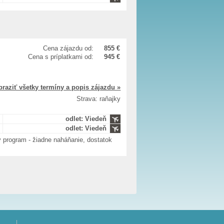
Cena zájazdu od:
855 €
Cena s príplatkami od:
945 €
braziť všetky termíny a popis zájazdu »
Strava: raňajky
odlet: Viedeň
odlet: Viedeň
ný program - žiadne naháňanie, dostatok