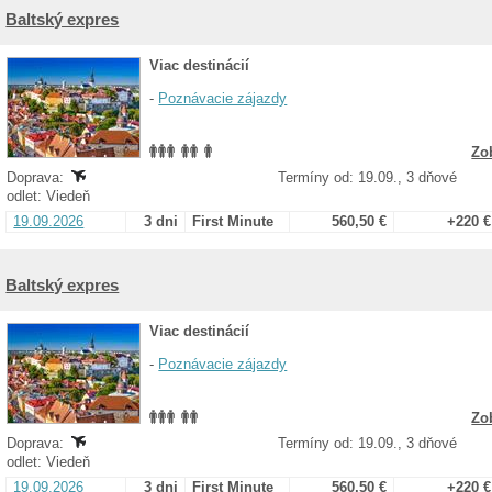
Baltský expres
Viac destinácií
-
Poznávacie zájazdy
Zo
Doprava:
Termíny od: 19.09., 3 dňové
odlet: Viedeň
19.09.2026
3 dni
First Minute
560,50 €
+220 €
Baltský expres
Viac destinácií
-
Poznávacie zájazdy
Zo
Doprava:
Termíny od: 19.09., 3 dňové
odlet: Viedeň
19.09.2026
3 dni
First Minute
560,50 €
+220 €