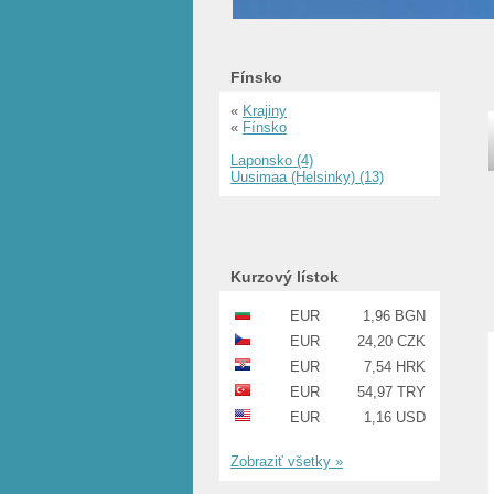
Fínsko
«
Krajiny
«
Fínsko
Laponsko (4)
Uusimaa (Helsinky) (13)
Kurzový lístok
EUR
1,96 BGN
EUR
24,20 CZK
EUR
7,54 HRK
EUR
54,97 TRY
EUR
1,16 USD
Zobraziť všetky »