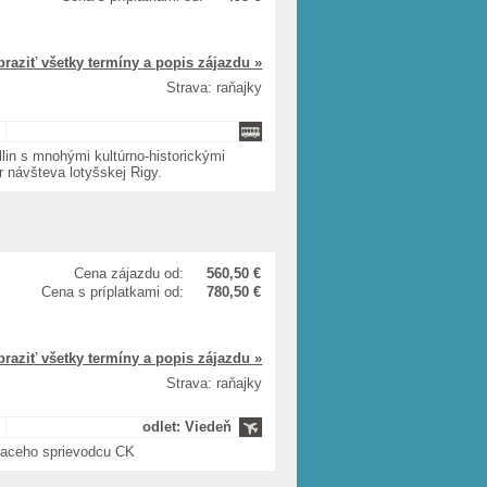
braziť všetky termíny a popis zájazdu »
Strava: raňajky
allin s mnohými kultúrno-historickými
r návšteva lotyšskej Rigy.
Cena zájazdu od:
560,50 €
Cena s príplatkami od:
780,50 €
braziť všetky termíny a popis zájazdu »
Strava: raňajky
odlet: Viedeň
riaceho sprievodcu CK