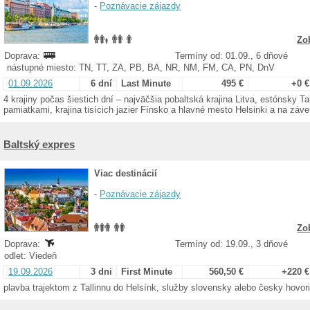
-
Poznávacie zájazdy
Zo
Doprava:
Termíny od: 01.09., 6 dňové
nástupné miesto: TN, TT, ZA, PB, BA, NR, NM, FM, CA, PN, DnV
01.09.2026
6 dní
Last Minute
495 €
+0 €
4 krajiny počas šiestich dní – najväčšia pobaltská krajina Litva, estónsky T
pamiatkami, krajina tisícich jazier Fínsko a hlavné mesto Helsinki a na záve
Baltský expres
Viac destinácií
-
Poznávacie zájazdy
Zo
Doprava:
Termíny od: 19.09., 3 dňové
odlet: Viedeň
19.09.2026
3 dni
First Minute
560,50 €
+220 €
plavba trajektom z Tallinnu do Helsínk, služby slovensky alebo česky hovo