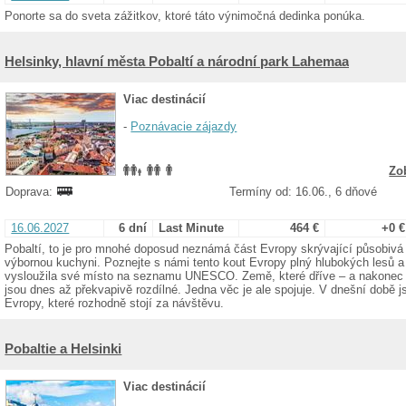
Ponorte sa do sveta zážitkov, ktoré táto výnimočná dedinka ponúka.
Helsinky, hlavní města Pobaltí a národní park Lahemaa
Viac destinácií
-
Poznávacie zájazdy
Zo
Doprava:
Termíny od: 16.06., 6 dňové
16.06.2027
6 dní
Last Minute
464 €
+0 €
Pobaltí, to je pro mnohé doposud neznámá část Evropy skrývající působivá
výbornou kuchyni. Poznejte s námi tento kout Evropy plný hlubokých lesů a je
vysloužila své místo na seznamu UNESCO. Země, které dříve – a nakonec 
jsou dnes až překvapivě rozdílné. Jedna věc je ale spojuje. V dnešní době j
Evropy, které rozhodně stojí za návštěvu.
Pobaltie a Helsinki
Viac destinácií