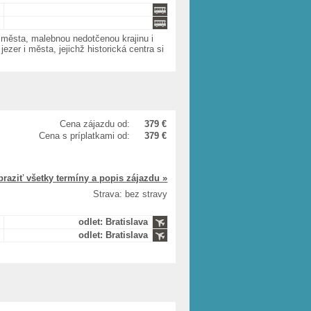
 města, malebnou nedotčenou krajinu i
zer i města, jejichž historická centra si
Cena zájazdu od:
379 €
Cena s príplatkami od:
379 €
braziť všetky termíny a popis zájazdu »
Strava: bez stravy
odlet: Bratislava
odlet: Bratislava