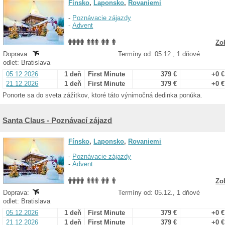
Fínsko
,
Laponsko
,
Rovaniemi
-
Poznávacie zájazdy
-
Advent
Zo
Doprava:
Termíny od: 05.12., 1 dňové
odlet: Bratislava
05.12.2026
1 deň
First Minute
379 €
+0 €
21.12.2026
1 deň
First Minute
379 €
+0 €
Ponorte sa do sveta zážitkov, ktoré táto výnimočná dedinka ponúka.
Santa Claus - Poznávací zájazd
Fínsko
,
Laponsko
,
Rovaniemi
-
Poznávacie zájazdy
-
Advent
Zo
Doprava:
Termíny od: 05.12., 1 dňové
odlet: Bratislava
05.12.2026
1 deň
First Minute
379 €
+0 €
21.12.2026
1 deň
First Minute
379 €
+0 €