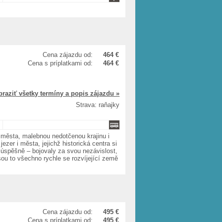
Cena zájazdu od:
464 €
Cena s príplatkami od:
464 €
braziť všetky termíny a popis zájazdu »
Strava: raňajky
 města, malebnou nedotčenou krajinu i
zer i města, jejichž historická centra si
úspěšně – bojovaly za svou nezávislost,
sou to všechno rychle se rozvíjející země
Cena zájazdu od:
495 €
Cena s príplatkami od:
495 €