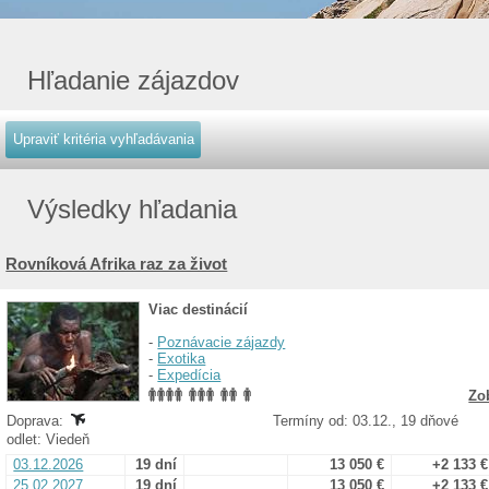
Hľadanie zájazdov
Výsledky hľadania
Rovníková Afrika raz za život
Viac destinácií
-
Poznávacie zájazdy
-
Exotika
-
Expedícia
Zo
Doprava:
Termíny od: 03.12., 19 dňové
odlet: Viedeň
03.12.2026
19 dní
13 050 €
+2 133 €
25.02.2027
19 dní
13 050 €
+2 133 €