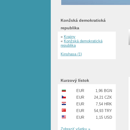
Konžská demokratická
republika
«
Krajiny
«
Konžská demokratická
republika
Kinshasa (1)
Kurzový lístok
EUR
1,96 BGN
EUR
24,21 CZK
EUR
7,54 HRK
EUR
54,93 TRY
EUR
1,15 USD
Zobraziť všetky »