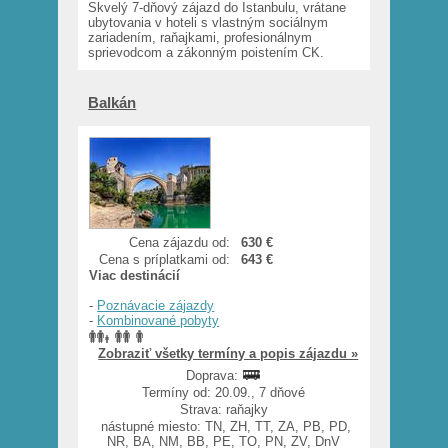
Skvelý 7-dňový zájazd do Istanbulu, vrátane
ubytovania v hoteli s vlastným sociálnym
zariadením, raňajkami, profesionálnym
sprievodcom a zákonným poistením CK.
Balkán
Cena zájazdu od:
630 €
Cena s príplatkami od:
643 €
Viac destinácií
-
Poznávacie zájazdy
-
Kombinované pobyty
Zobraziť všetky termíny a popis zájazdu »
Doprava:
Termíny od: 20.09., 7 dňové
Strava: raňajky
nástupné miesto: TN, ZH, TT, ZA, PB, PD,
NR, BA, NM, BB, PE, TO, PN, ZV, DnV