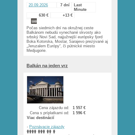
20.09.2026
7 dní
Last
Minute
630 €
+13 €
Počas siedmich dní na okružnej ceste
Balkánom nebudú vynechané skvosty ako
srbský Novi Sad, najjužnejší európsky fjord
Boka Kotorska, Mostar, Sarajevo prezývané aj
„Jeruzalem Európy“, či pútnické miesto
Medjugorie.
Balkán na jeden vrz
Cena zájazdu od:
1 557 €
Cena s príplatkami od:
1 596 €
Viac destinácií
-
Poznávacie zájazdy