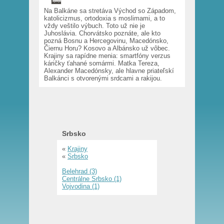
Na Balkáne sa stretáva Východ so Západom,
katolicizmus, ortodoxia s moslimami, a to
vždy veštilo výbuch. Toto už nie je
Juhoslávia. Chorvátsko poznáte, ale kto
pozná Bosnu a Hercegovinu, Macedónsko,
Čiernu Horu? Kosovo a Albánsko už vôbec.
Krajiny sa rapídne menia: smartfóny verzus
káričky ťahané somármi. Matka Tereza,
Alexander Macedónsky, ale hlavne priateľskí
Balkánci s otvorenými srdcami a rakijou.
Srbsko
«
Krajiny
«
Srbsko
Belehrad (3)
Centrálne Srbsko (1)
Vojvodina (1)