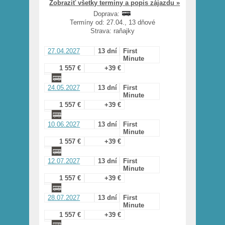
Zobraziť všetky termíny a popis zájazdu »
Doprava:
Termíny od: 27.04., 13 dňové
Strava: raňajky
27.04.2027
13 dní
First
Minute
1 557 €
+39 €
24.05.2027
13 dní
First
Minute
1 557 €
+39 €
10.06.2027
13 dní
First
Minute
1 557 €
+39 €
12.07.2027
13 dní
First
Minute
1 557 €
+39 €
28.07.2027
13 dní
First
Minute
1 557 €
+39 €