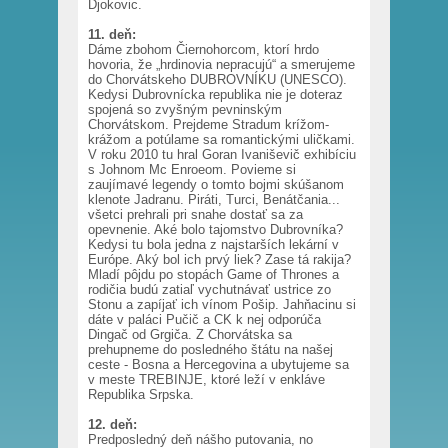
Djokovic.
11. deň:
Dáme zbohom Čiernohorcom, ktorí hrdo
hovoria, že „hrdinovia nepracujú“ a smerujeme
do Chorvátskeho DUBROVNÍKU (UNESCO).
Kedysi Dubrovnícka republika nie je doteraz
spojená so zvyšným pevninským
Chorvátskom. Prejdeme Stradum krížom-
krážom a potúlame sa romantickými uličkami.
V roku 2010 tu hral Goran Ivaniševič exhibíciu
s Johnom Mc Enroeom. Povieme si
zaujímavé legendy o tomto bojmi skúšanom
klenote Jadranu. Piráti, Turci, Benátčania...
všetci prehrali pri snahe dostať sa za
opevnenie. Aké bolo tajomstvo Dubrovníka?
Kedysi tu bola jedna z najstarších lekární v
Európe. Aký bol ich prvý liek? Zase tá rakija?
Mladí pôjdu po stopách Game of Thrones a
rodičia budú zatiaľ vychutnávať ustrice zo
Stonu a zapíjať ich vínom Pošip. Jahňacinu si
dáte v paláci Pučič a CK k nej odporúča
Dingač od Grgiča. Z Chorvátska sa
prehupneme do posledného štátu na našej
ceste - Bosna a Hercegovina a ubytujeme sa
v meste TREBINJE, ktoré leží v enkláve
Republika Srpska.
12. deň:
Predposledný deň nášho putovania, no