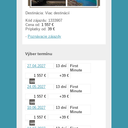
Destinácia: Viac destinácií
Kód zájazdu: 1333907
Cena od:
1 557 €
Príplatky od:
39 €
-
Poznávacie zájazdy
Výber termínu
27.04.2027
13 dní
First
Minute
1 557 €
+39 €
24.05.2027
13 dní
First
Minute
1 557 €
+39 €
10.06.2027
13 dní
First
Minute
1 557 €
+39 €