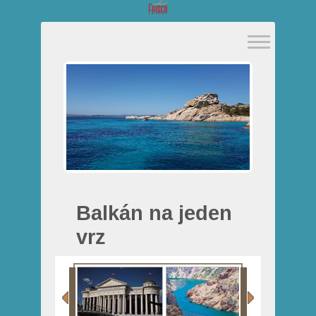
Balkán na jeden
vrz