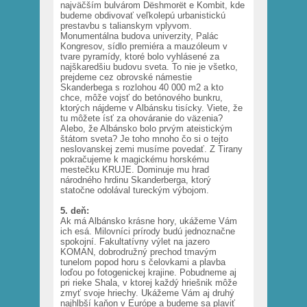
najväčším bulvárom Dëshmorët e Kombit, kde
budeme obdivovať veľkolepú urbanistickú
prestavbu s talianskym vplyvom.
Monumentálna budova univerzity, Palác
Kongresov, sídlo premiéra a mauzóleum v
tvare pyramídy, ktoré bolo vyhlásené za
najškaredšiu budovu sveta. To nie je všetko,
prejdeme cez obrovské námestie
Skanderbega s rozlohou 40 000 m2 a kto
chce, môže vojsť do betónového bunkru,
ktorých nájdeme v Albánsku tisícky. Viete, že
tu môžete ísť za ohováranie do väzenia?
Alebo, že Albánsko bolo prvým ateistickým
štátom sveta? Je toho mnoho čo si o tejto
neslovanskej zemi musíme povedať. Z Tirany
pokračujeme k magickému horskému
mestečku KRUJE. Dominuje mu hrad
národného hrdinu Skanderberga, ktorý
statočne odolával tureckým výbojom.
5. deň:
Ak má Albánsko krásne hory, ukážeme Vám
ich esá. Milovníci prírody budú jednoznačne
spokojní. Fakultatívny výlet na jazero
KOMAN, dobrodružný prechod tmavým
tunelom popod horu s čelovkami a plavba
loďou po fotogenickej krajine. Pobudneme aj
pri rieke Shala, v ktorej každý hriešnik môže
zmyť svoje hriechy. Ukážeme Vám aj druhý
najhlbší kaňon v Európe a budeme sa plaviť