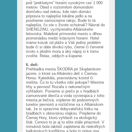
pod “prekliatymi” horami vysokými cez 1 000
metrov. Obed v roztomilom domorodom
domčeku nad riekou, kde nám domáci
pripravia to najlepšie lokálne jedlo a na
posilnenie samozrejme rakiju. Bude to tá
najlepšia, čo ste v živote ochutnali? Návrat do
SHENGJINU, vychýreného Albánskeho
letoviska. Malebné prímorské mesto s dlhou
promenádou medzi krásnymi horami. Hotel
máme kúsok od pláže a Váš jediný problém
bude či si dáte divokú rybu, čierne či červené
rizoto s plodmi mora a aký nápoj si k tomu
zvolíte. Relax, oddych a kúpanie.
6. deň:
Prehliadka mesta ŠKODRA pri Skadarskom
jazere, o ktoré sa Albánsko delí s Čiernou
Horou. Katedrála, pravoslávny kostol či
mešita. Čo to tu všetko robí pokope? Miestne
trhy a pevnosť Rozafa s nekonečným
výhľadom. Povieme si prečo je v hradbách
zamurované dievča a voda vyvierajúca z toho
miesta je liečivá, vojdeme do podzemných
tunelov pevnosti a rozlúčime sa s Albánskom
tak, že si spravíme dobyvateľskú fotku na
hradbách s obrovskou vlajkou. Prejdeme do
Čiernej Hory, ktorú vyhlásili za ekologický
štát. Cenovo to je aj tu ešte stále priaznivé. V
minulosti bola taktiež zapletená do niekoľkých
balkánskych konfliktov a bola to práve ona,