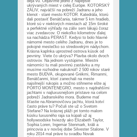
déja vu. Objavíme jedno z najlepšie
ukrývaných miest v celej Európe. KOTORSKÝ
ZÁLIV, najväčší na pobreží Jadranu a jeho
klenot - staré mesto KOTOR. Katedrála, ktorú
dali postaviť Benátčania, takmer 5 km hradieb,
ktoré sú v niektorých miestach až 15m široké
a perfektné výhľady na záliv sem lákajú čoraz
viac zvedavcov. O niekoľko kilometrov ďalej
sa nachádza PERAST. Kedysi to bolo hlavné
námorné mesto celého Jadranu, dnes je to
pokojné mestečko so stredovekým nádychom.
Krásna kaplnka uprostred ostrova kúsok od
pevniny. Viete čo ukrýva? Plavba okolo dvoch
ostrovov. Na jednom vystúpime. Miestni
námorníci tu mali povinnú zastávku a my
musíme rozhodne nakuknúť! 2 500 rokov staré
mesto BUDVA, okupované Grékmi, Rimanmi,
Benátčanmi, ktorí zanechali na meste
najsilnejší rukopis a možno stihneme ešte aj
PORTO MONTENEGRO, mesto s najdrahšími
jachtami v najluxusnejšom prístave na celom
pobreží Jadranského mora. Budeme mať
šťastie na Abramovičovu jachtu, ktorá kotví
často práve tu? Počuli ste už o Svetom
Stefane? Na krásnej pláži pri tomto malom
kúsku luxusného raja sa kúpali už aj
hollywoodske hviezdy ako Elizabeth Taylor,
Sophia Loren, Ingemar Stenmark, králi a
princovia a v novšej dobe Silvester Stalone. V
roku 2014 mal práve tu svadbu Novak