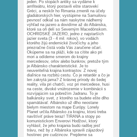
jeden. Po stopách antiky sa vydáme k
amfiteátru, ktorý postavili ešte starovekí
Gréci, a neskôr ho Rimania zmenili na účely
gladiátorských hier, vystúpime na Samuilovu
pevnosť odkiaľ sa nám naskytne nádherný
výhľad na jazero a dovidíme až do Albánska,
ktoré sa oň delí so Severným Macedónskom.
OCHRIDSKÉ JAZERO, jedno z najstarších
jazier sveta (3 - 4 mil. rokov), vo vodách
ktorého žijú endemické živočíchy a jeho
priezračne čistá voda Vás zaručene očarí.
Okúpeme sa na pláži, kde sa cítite ako pri
mori a odídeme smerom do krajiny
mercedesov, orlov alebo bunkrov, pretože tým
je Albánsko charakteristické. Je to
neuveriteľná krajina kontrastov. Z novej
diaľnice na rozbitú cestu. Čo je retardér a čo je
len zakrytá jama? Z krásnej prírody do šedej
reality, vila pri chatrči, voz pri mercedese, husi
na ceste, divoké vnútrozemie v kombinácii s
rozvíjajúcim sa pobrežím Jadranu. To je
balkánsky svet, z ktorého sa budete ešte dlho
spamätávať. Albánsko už dlho neostane
bielym miestom na mape Európy. Lonely
Planet určila Albánsko za krajinu, ktorú treba
navštíviť práve teraz! TIRANA a stopy po
komunistickom Enverovi Hodžovi, ktorý
vyhlásil, že jeho krajania budú radšej jesť
trávu, než by z Albánska spravili zájazdový
hostinec pre cudzincov. Prejdeme sa