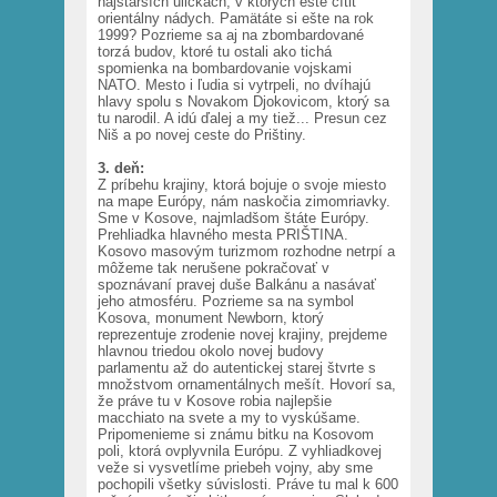
najstarších uličkách, v ktorých ešte cítiť
orientálny nádych. Pamätáte si ešte na rok
1999? Pozrieme sa aj na zbombardované
torzá budov, ktoré tu ostali ako tichá
spomienka na bombardovanie vojskami
NATO. Mesto i ľudia si vytrpeli, no dvíhajú
hlavy spolu s Novakom Djokovicom, ktorý sa
tu narodil. A idú ďalej a my tiež... Presun cez
Niš a po novej ceste do Prištiny.
3. deň:
Z príbehu krajiny, ktorá bojuje o svoje miesto
na mape Európy, nám naskočia zimomriavky.
Sme v Kosove, najmladšom štáte Európy.
Prehliadka hlavného mesta PRIŠTINA.
Kosovo masovým turizmom rozhodne netrpí a
môžeme tak nerušene pokračovať v
spoznávaní pravej duše Balkánu a nasávať
jeho atmosféru. Pozrieme sa na symbol
Kosova, monument Newborn, ktorý
reprezentuje zrodenie novej krajiny, prejdeme
hlavnou triedou okolo novej budovy
parlamentu až do autentickej starej štvrte s
množstvom ornamentálnych mešít. Hovorí sa,
že práve tu v Kosove robia najlepšie
macchiato na svete a my to vyskúšame.
Pripomenieme si známu bitku na Kosovom
poli, ktorá ovplyvnila Európu. Z vyhliadkovej
veže si vysvetlíme priebeh vojny, aby sme
pochopili všetky súvislosti. Práve tu mal k 600