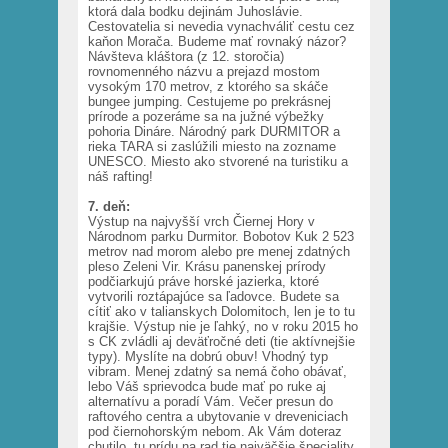
ktorá dala bodku dejinám Juhoslávie.
Cestovatelia si nevedia vynachváliť cestu cez
kaňon Morača. Budeme mať rovnaký názor?
Návšteva kláštora (z 12. storočia)
rovnomenného názvu a prejazd mostom
vysokým 170 metrov, z ktorého sa skáče
bungee jumping. Cestujeme po prekrásnej
prírode a pozeráme sa na južné výbežky
pohoria Dináre. Národný park DURMITOR a
rieka TARA si zaslúžili miesto na zozname
UNESCO. Miesto ako stvorené na turistiku a
náš rafting!
7. deň:
Výstup na najvyšší vrch Čiernej Hory v
Národnom parku Durmitor. Bobotov Kuk 2 523
metrov nad morom alebo pre menej zdatných
pleso Zeleni Vir. Krásu panenskej prírody
podčiarkujú práve horské jazierka, ktoré
vytvorili roztápajúce sa ľadovce. Budete sa
cítiť ako v talianskych Dolomitoch, len je to tu
krajšie. Výstup nie je ľahký, no v roku 2015 ho
s CK zvládli aj deväťročné deti (tie aktívnejšie
typy). Myslíte na dobrú obuv! Vhodný typ
vibram. Menej zdatný sa nemá čoho obávať,
lebo Váš sprievodca bude mať po ruke aj
alternatívu a poradí Vám. Večer presun do
raftového centra a ubytovanie v dreveniciach
pod čiernohorským nebom. Ak Vám doteraz
chutilo, tu prídu na rad tie najväčšie špeciality