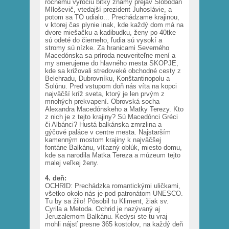
ročnému výročiu bitky známy prejav Slobodan
MIloševič, vtedajší prezident Juhoslávie, a
potom sa TO udialo... Prechádzame krajinou,
v ktorej čas plynie inak, kde každý dom má na
dvore miešačku a kadibudku, ženy po 40tke
sú odeté do čierneho, ľudia sú vysokí a
stromy sú nízke. Za hranicami Severného
Macedónska sa príroda neuveriteľne mení a
my smerujeme do hlavného mesta SKOPJE,
kde sa križovali stredoveké obchodné cesty z
Belehradu, Dubrovníku, Konštantinopolu a
Solúnu. Pred vstupom doň nás víta na kopci
najväčší kríž sveta, ktorý je len prvým z
mnohých prekvapení. Obrovská socha
Alexandra Macedónskeho a Matky Terezy. Kto
z nich je z tejto krajiny? Sú Macedónci Gréci
či Albánci? Hustá balkánska zmrzlina a
gýčové paláce v centre mesta. Najstarším
kamenným mostom krajiny k najväčšej
fontáne Balkánu, víťazný oblúk, miesto domu,
kde sa narodila Matka Tereza a múzeum tejto
malej veľkej ženy.
4. deň:
OCHRID: Prechádzka romantickými uličkami,
všetko okolo nás je pod patronátom UNESCO.
Tu by sa žilo! Pôsobil tu Kliment, žiak sv.
Cyrila a Metoda. Ochrid je nazývaný aj
Jeruzalemom Balkánu. Kedysi ste tu vraj
mohli nájsť presne 365 kostolov, na každý deň