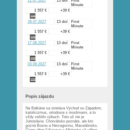
12.07.2027
13 dní
First
Minute
1 557 €
+39 €
28.07.2027
13 dní
First
Minute
1 557 €
+39 €
17.08.2027
13 dní
First
Minute
1 557 €
+39 €
03.09.2027
13 dní
First
Minute
1 557 €
+39 €
Popis zájazdu
Na Balkáne sa stretáva Východ so Západom,
katolicizmus, ortodoxia s moslimami, a to
vždy veštilo výbuch. Toto už nie je
Juhoslávia. Chorvátsko poznáte, ale kto
pozná Bosnu a Hercegovinu, Macedónsko,
Čiernu Horu? Kosovo a Albánsko už vôbec.