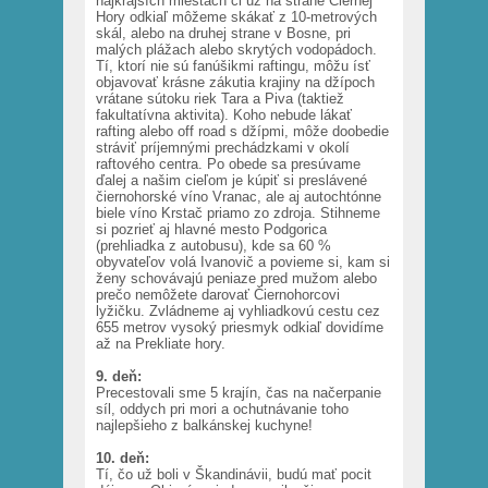
najkrajších miestach či už na strane Čiernej
Hory odkiaľ môžeme skákať z 10-metrových
skál, alebo na druhej strane v Bosne, pri
malých plážach alebo skrytých vodopádoch.
Tí, ktorí nie sú fanúšikmi raftingu, môžu ísť
objavovať krásne zákutia krajiny na džípoch
vrátane sútoku riek Tara a Piva (taktiež
fakultatívna aktivita). Koho nebude lákať
rafting alebo off road s džípmi, môže doobedie
stráviť príjemnými prechádzkami v okolí
raftového centra. Po obede sa presúvame
ďalej a našim cieľom je kúpiť si preslávené
čiernohorské víno Vranac, ale aj autochtónne
biele víno Krstač priamo zo zdroja. Stihneme
si pozrieť aj hlavné mesto Podgorica
(prehliadka z autobusu), kde sa 60 %
obyvateľov volá Ivanovič a povieme si, kam si
ženy schovávajú peniaze pred mužom alebo
prečo nemôžete darovať Čiernohorcovi
lyžičku. Zvládneme aj vyhliadkovú cestu cez
655 metrov vysoký priesmyk odkiaľ dovidíme
až na Prekliate hory.
9. deň:
Precestovali sme 5 krajín, čas na načerpanie
síl, oddych pri mori a ochutnávanie toho
najlepšieho z balkánskej kuchyne!
10. deň:
Tí, čo už boli v Škandinávii, budú mať pocit