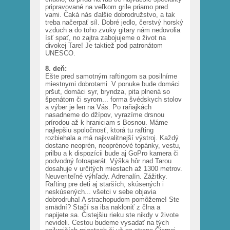
pripravované na veľkom grile priamo pred
vami. Čaká nás ďalšie dobrodružstvo, a tak
treba načerpať síl. Dobré jedlo, čerstvý horský
vzduch a do toho zvuky gitary nám nedovolia
ísť spať, no zajtra zabojujeme o život na
divokej Tare! Je taktiež pod patronátom
UNESCO.
8. deň:
Ešte pred samotným raftingom sa posilníme
miestnymi dobrotami. V ponuke bude domáci
pršut, domáci syr, bryndza, pita plnená so
špenátom či syrom... forma švédskych stolov
a výber je len na Vás. Po raňajkách
nasadneme do džípov, vyrazíme drsnou
prírodou až k hraniciam s Bosnou. Máme
najlepšiu spoločnosť, ktorá tu rafting
rozbiehala a má najkvalitnejší výstroj. Každý
dostane neoprén, neoprénové topánky, vestu,
prilbu a k dispozícii bude aj GoPro kamera či
podvodný fotoaparát. Výška hôr nad Tarou
dosahuje v určitých miestach až 1300 metrov.
Neuveriteľné výhľady. Adrenalín. Zážitky.
Rafting pre deti aj starších, skúsených i
neskúsených... všetci v sebe objavia
dobrodruha! A strachopudom pomôžeme! Ste
smädní? Stačí sa iba nakloniť z člna a
napijete sa. Čistejšiu rieku ste nikdy v živote
nevideli. Cestou budeme vysadať na tých