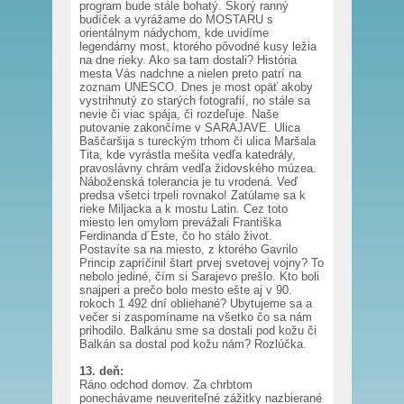
program bude stále bohatý. Skorý ranný
budíček a vyrážame do MOSTARU s
orientálnym nádychom, kde uvidíme
legendárny most, ktorého pôvodné kusy ležia
na dne rieky. Ako sa tam dostali? História
mesta Vás nadchne a nielen preto patrí na
zoznam UNESCO. Dnes je most opäť akoby
vystrihnutý zo starých fotografií, no stále sa
nevie či viac spája, či rozdeľuje. Naše
putovanie zakončíme v SARAJAVE. Ulica
Baščaršija s tureckým trhom či ulica Maršala
Tita, kde vyrástla mešita vedľa katedrály,
pravoslávny chrám vedľa židovského múzea.
Náboženská tolerancia je tu vrodená. Veď
predsa všetci trpeli rovnako! Zatúlame sa k
rieke Miljacka a k mostu Latin. Cez toto
miesto len omylom prevážali Františka
Ferdinanda d´Este, čo ho stálo život.
Postavíte sa na miesto, z ktorého Gavrilo
Princip zapríčinil štart prvej svetovej vojny? To
nebolo jediné, čím si Sarajevo prešlo. Kto boli
snajperi a prečo bolo mesto ešte aj v 90.
rokoch 1 492 dní obliehané? Ubytujeme sa a
večer si zaspomíname na všetko čo sa nám
prihodilo. Balkánu sme sa dostali pod kožu či
Balkán sa dostal pod kožu nám? Rozlúčka.
13. deň:
Ráno odchod domov. Za chrbtom
ponechávame neuveriteľné zážitky nazbierané