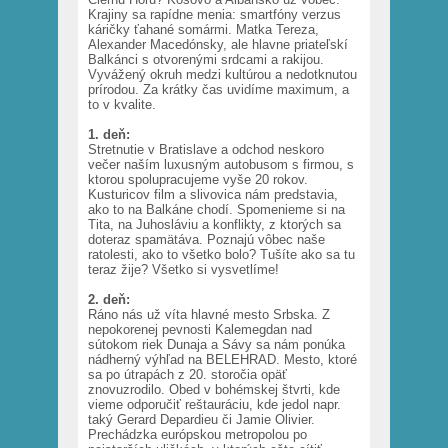
Krajiny sa rapídne menia: smartfóny verzus
káričky ťahané somármi. Matka Tereza,
Alexander Macedónsky, ale hlavne priateľskí
Balkánci s otvorenými srdcami a rakijou.
Vyvážený okruh medzi kultúrou a nedotknutou
prírodou. Za krátky čas uvidíme maximum, a
to v kvalite.
1. deň:
Stretnutie v Bratislave a odchod neskoro
večer naším luxusným autobusom s firmou, s
ktorou spolupracujeme vyše 20 rokov.
Kusturicov film a slivovica nám predstavia,
ako to na Balkáne chodí. Spomenieme si na
Tita, na Juhosláviu a konflikty, z ktorých sa
doteraz spamätáva. Poznajú vôbec naše
ratolesti, ako to všetko bolo? Tušíte ako sa tu
teraz žije? Všetko si vysvetlíme!
2. deň:
Ráno nás už víta hlavné mesto Srbska. Z
nepokorenej pevnosti Kalemegdan nad
sútokom riek Dunaja a Sávy sa nám ponúka
nádherný výhľad na BELEHRAD. Mesto, ktoré
sa po útrapách z 20. storočia opäť
znovuzrodilo. Obed v bohémskej štvrti, kde
vieme odporučiť reštauráciu, kde jedol napr.
taký Gerard Depardieu či Jamie Olivier.
Prechádzka európskou metropolou po