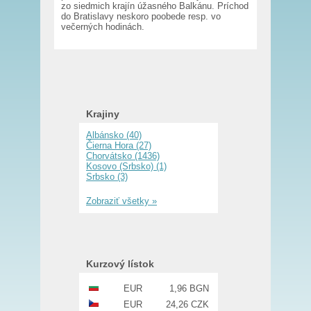
zo siedmich krajín úžasného Balkánu. Príchod
do Bratislavy neskoro poobede resp. vo
večerných hodinách.
Krajiny
Albánsko (40)
Čierna Hora (27)
Chorvátsko (1436)
Kosovo (Srbsko) (1)
Srbsko (3)
Zobraziť všetky »
Kurzový lístok
EUR
1,96 BGN
EUR
24,26 CZK