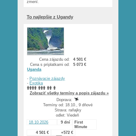
zmení.
To najlepšie z Ugandy
Cena zájazdu od:
4 501 €
Cena s príplatkami od:
5 073 €
Uganda
-
Poznávacie zájazdy
-
Exotika
Zobraziť všetky termíny a popis zájazdu »
Doprava:
Termíny od: 18.10., 9 dňové
Strava: raňajky
odlet: Viedeň
18.10.2026
9 dní
First
Minute
4 501 €
+572 €