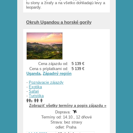
tu slony a žirafy a na všetko dohliadajú levy a
leopardy.
Okruh Ugandou a horské gorily
Cena zájazdu od:
5 139 €
Cena s príplatkami od:
5 139 €
Uganda
,
Západný región
-
Poznávacie zájazdy
-
Exotika
-
Safari
-
Turistika
Zobraziť všetky termíny a popis zájazdu »
Doprava:
Termíny od: 14.10., 12 dňové
Strava: bez stravy
odlet: Praha