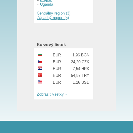
«
Uganda
Centrálny región (3)
Západný región (5)
Kurzový lístok
EUR
1,96 BGN
EUR
24,20 CZK
EUR
7,54 HRK
EUR
54,97 TRY
EUR
1,16 USD
Zobraziť všetky »