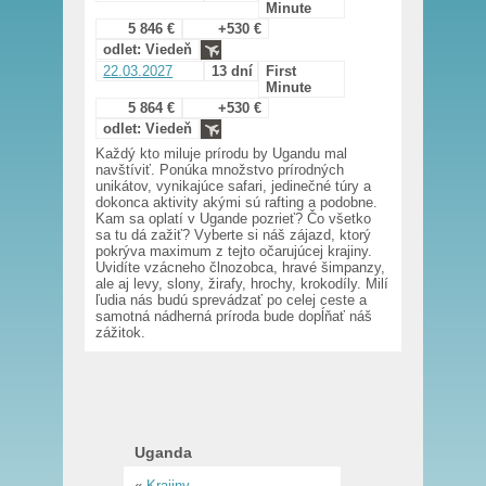
Minute
5 846 €
+530 €
odlet: Viedeň
22.03.2027
13 dní
First
Minute
5 864 €
+530 €
odlet: Viedeň
Každý kto miluje prírodu by Ugandu mal
navštíviť. Ponúka množstvo prírodných
unikátov, vynikajúce safari, jedinečné túry a
dokonca aktivity akými sú rafting a podobne.
Kam sa oplatí v Ugande pozrieť? Čo všetko
sa tu dá zažiť? Vyberte si náš zájazd, ktorý
pokrýva maximum z tejto očarujúcej krajiny.
Uvidíte vzácneho člnozobca, hravé šimpanzy,
ale aj levy, slony, žirafy, hrochy, krokodíly. Milí
ľudia nás budú sprevádzať po celej ceste a
samotná nádherná príroda bude dopĺňať náš
zážitok.
Uganda
«
Krajiny