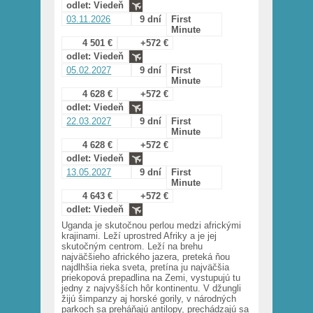
odlet: Viedeň
03.11.2026
9 dní
First
Minute
4 501 €
+572 €
odlet: Viedeň
05.02.2027
9 dní
First
Minute
4 628 €
+572 €
odlet: Viedeň
22.03.2027
9 dní
First
Minute
4 628 €
+572 €
odlet: Viedeň
13.05.2027
9 dní
First
Minute
4 643 €
+572 €
odlet: Viedeň
Uganda je skutočnou perlou medzi africkými
krajinami. Leží uprostred Afriky a je jej
skutočným centrom. Leží na brehu
najväčšieho afrického jazera, preteká ňou
najdlhšia rieka sveta, pretína ju najväčšia
priekopová prepadlina na Zemi, vystupujú tu
jedny z najvyšších hôr kontinentu. V džungli
žijú šimpanzy aj horské gorily, v národných
parkoch sa preháňajú antilopy, prechádzajú sa