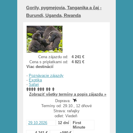
Gorily, pygmejovia, Tanganika a čaj -
Burundi, Uganda, Rwanda
Cena zájazdu od:
4 241 €
Cena s príplatkami od:
4 821 €
Viac destinácií
-
Poznávacie zájazdy
-
Exotika
-
Safari
Zobraziť všetky termíny a popis zájazdu »
Doprava:
Termíny od: 29.10., 12 dňové
Strava: raňajky
odlet: Viedeň
29.10.2026
12 dní
First
Minute
4 241 €
+580 €