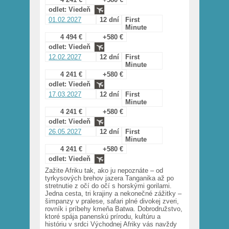
odlet: Viedeň
01.02.2027
12 dní
First
Minute
4 494 €
+580 €
odlet: Viedeň
12.02.2027
12 dní
First
Minute
4 241 €
+580 €
odlet: Viedeň
17.03.2027
12 dní
First
Minute
4 241 €
+580 €
odlet: Viedeň
26.05.2027
12 dní
First
Minute
4 241 €
+580 €
odlet: Viedeň
Zažite Afriku tak, ako ju nepoznáte – od
tyrkysových brehov jazera Tanganika až po
stretnutie z očí do očí s horskými gorilami.
Jedna cesta, tri krajiny a nekonečné zážitky –
šimpanzy v pralese, safari plné divokej zveri,
rovník i príbehy kmeňa Batwa. Dobrodružstvo,
ktoré spája panenskú prírodu, kultúru a
históriu v srdci Východnej Afriky vás navždy