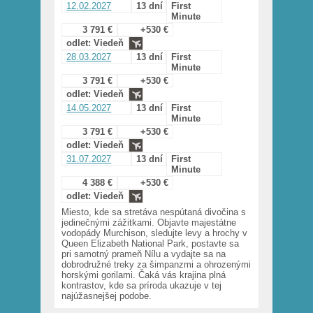
12.02.2027
13 dní
First
Minute
3 791 €
+530 €
odlet: Viedeň
28.03.2027
13 dní
First
Minute
3 791 €
+530 €
odlet: Viedeň
14.05.2027
13 dní
First
Minute
3 791 €
+530 €
odlet: Viedeň
31.07.2027
13 dní
First
Minute
4 388 €
+530 €
odlet: Viedeň
Miesto, kde sa stretáva nespútaná divočina s
jedinečnými zážitkami. Objavte majestátne
vodopády Murchison, sledujte levy a hrochy v
Queen Elizabeth National Park, postavte sa
pri samotný prameň Nílu a vydajte sa na
dobrodružné treky za šimpanzmi a ohrozenými
horskými gorilami. Čaká vás krajina plná
kontrastov, kde sa príroda ukazuje v tej
najúžasnejšej podobe.