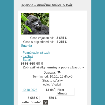
Uganda – divočine tvárou v tvár
Cena zájazdu od:
3 685 €
Cena s príplatkami od:
4 215 €
Uganda
-
Poznávacie zájazdy
-
Exotika
-
Safari
Zobraziť všetky termíny a popis zájazdu »
Doprava:
Termíny od: 10.10., 13 dňové
Strava: raňajky
odlet: Viedeň
10.10.2026
13 dní
First
Minute
3 685 €
+530 €
odlet: Viedeň