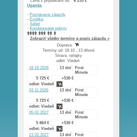
Cena s príplatkami od:
6 255 €
Uganda
-
Poznávacie zájazdy
-
Exotika
-
Safari
-
Kombinované pobyty
Zobraziť všetky termíny a popis zájazdu »
Doprava:
Termíny od: 18.10., 13 dňové
Strava: raňajky
odlet: Viedeň
18.10.2026
13 dní
First
Minute
5 725 €
+530 €
odlet: Viedeň
03.11.2026
13 dní
First
Minute
5 725 €
+530 €
odlet: Viedeň
05.02.2027
13 dní
First
Minute
5 864 €
+530 €
odlet: Viedeň
23.02.2027
13 dní
First