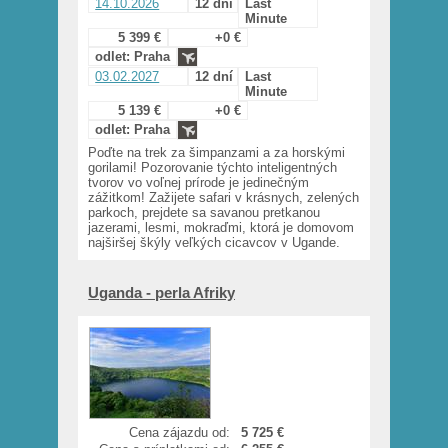
14.10.2026
12 dní
Last
Minute
5 399 €
+0 €
odlet: Praha
03.02.2027
12 dní
Last
Minute
5 139 €
+0 €
odlet: Praha
Poďte na trek za šimpanzami a za horskými
gorilami! Pozorovanie týchto inteligentných
tvorov vo voľnej prírode je jedinečným
zážitkom! Zažijete safari v krásnych, zelených
parkoch, prejdete sa savanou pretkanou
jazerami, lesmi, mokraďmi, ktorá je domovom
najširšej škýly veľkých cicavcov v Ugande.
Uganda - perla Afriky
Cena zájazdu od:
5 725 €