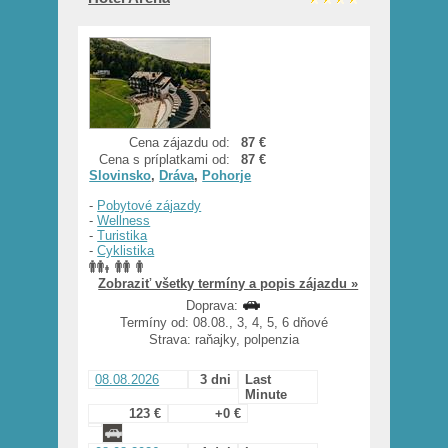
Cena zájazdu od:
87 €
Cena s príplatkami od:
87 €
Slovinsko
,
Dráva
,
Pohorje
-
Pobytové zájazdy
-
Wellness
-
Turistika
-
Cyklistika
Zobraziť všetky termíny a popis zájazdu »
Doprava:
Termíny od: 08.08., 3, 4, 5, 6 dňové
Strava: raňajky, polpenzia
08.08.2026
3 dni
Last
Minute
123 €
+0 €