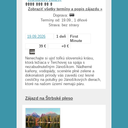
Zobraziť všetky termíny a popis zájazdu »
Doprava:
Termíny od: 19.09., 1 dňové
Strava: bez stravy
19.09.2026
1 deň
First
Minute
39 €
+0 €
Nenechajte si ujsť toľkú slovenskú krásu,
ktorá ležiaca v Terchovej sa spája s
nezabudnuteľným Jánošíkom. Nádherné
kaňony, vodopády, scenérie plné zelene a
dokonalosti prírody vás zavedú cez lesné
cestičky na potulky po Jánošíkových dierach,
ktoré na našom území nemajú páru.
Zájazd na Štrbské pleso