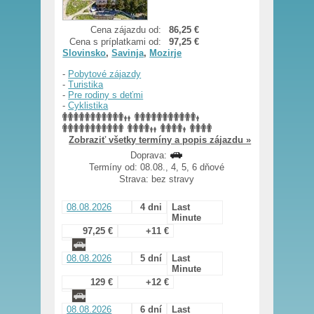
Cena zájazdu od:
86,25 €
Cena s príplatkami od:
97,25 €
Slovinsko
,
Savinja
,
Mozirje
-
Pobytové zájazdy
-
Turistika
-
Pre rodiny s deťmi
-
Cyklistika
Zobraziť všetky termíny a popis zájazdu »
Doprava:
Termíny od: 08.08., 4, 5, 6 dňové
Strava: bez stravy
08.08.2026
4 dni
Last
Minute
97,25 €
+11 €
08.08.2026
5 dní
Last
Minute
129 €
+12 €
08.08.2026
6 dní
Last