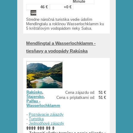
Minute
46 €
+0 €
Stredne náročná turistika vedie údolím
Mendlingtalu a roklinou Wasserlochklamm ku
5 krištáľovým vodopádom rieky Salsa.
Mendlingtal a Wasserlochklamm -
tiesňavy a vodopády Rakúska
Rakúsko
,
Cena zájazdu od:
51 €
Štajersko
,
Cena s príplatkami od:
51 €
Palfau -
Wasserlochklamm
-
Poznávacie zájazdy
-
Turistika
-
Jednodňové zájazdy