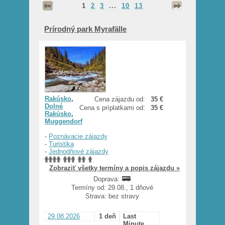
1
2
3
...
10
13
Prírodný park Myrafälle
Rakúsko
,
Cena zájazdu od:
35 €
Dolné
Cena s príplatkami od:
35 €
Rakúsko
,
Muggendorf
-
Poznávacie zájazdy
-
Turistika
-
Jednodňové zájazdy
Zobraziť všetky termíny a popis zájazdu »
Doprava:
Termíny od: 29.08., 1 dňové
Strava: bez stravy
29.08.2026
1 deň
Last
Minute