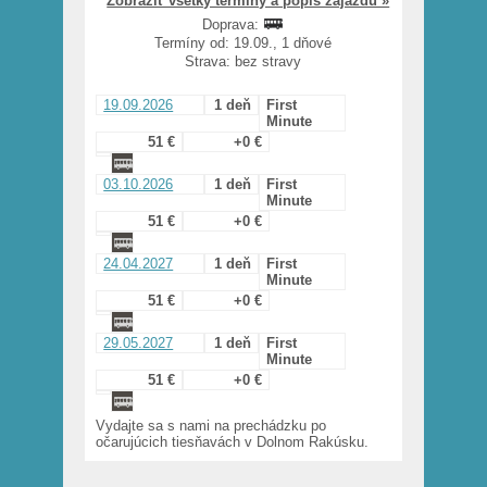
Zobraziť všetky termíny a popis zájazdu »
Doprava:
Termíny od: 19.09., 1 dňové
Strava: bez stravy
19.09.2026
1 deň
First
Minute
51 €
+0 €
03.10.2026
1 deň
First
Minute
51 €
+0 €
24.04.2027
1 deň
First
Minute
51 €
+0 €
29.05.2027
1 deň
First
Minute
51 €
+0 €
Vydajte sa s nami na prechádzku po
očarujúcich tiesňavách v Dolnom Rakúsku.