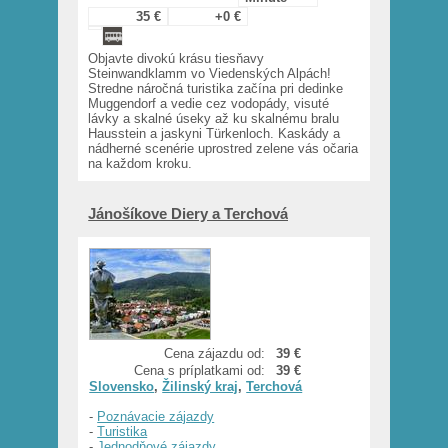
35 €
+0 €
Objavte divokú krásu tiesňavy
Steinwandklamm vo Viedenských Alpách!
Stredne náročná turistika začína pri dedinke
Muggendorf a vedie cez vodopády, visuté
lávky a skalné úseky až ku skalnému bralu
Hausstein a jaskyni Türkenloch. Kaskády a
nádherné scenérie uprostred zelene vás očaria
na každom kroku.
Jánošíkove Diery a Terchová
Cena zájazdu od:
39 €
Cena s príplatkami od:
39 €
Slovensko
,
Žilinský kraj
,
Terchová
-
Poznávacie zájazdy
-
Turistika
-
Jednodňové zájazdy