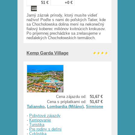
51 €
+0 €
Jarný zázrak prírody, ktorý musíte vidieť
naživo! Poďte s nami do poľských Tatier, kde
sa Chocholowska dolina mení na nekonečný
fialový koberec miliónov kvitnúcich krokusov.
Po príjemnej prechádzke sa zrelaxujeme v
neďalekých Chochołowskich termáloch.
Kemp Garda Village
Cena zájazdu od:
51,67 €
Cena s príplatkami od:
51,67 €
Taliansko
,
Lombardia (Miláno)
,
Sirmione
-
Pobytové zájazdy
-
Kempovanie
-
Turistika
-
Pre rodiny s deťmi
-
Cyklistika