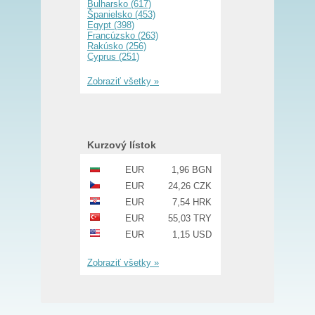
Bulharsko (617)
Španielsko (453)
Egypt (398)
Francúzsko (263)
Rakúsko (256)
Cyprus (251)
Zobraziť všetky »
Kurzový lístok
EUR
1,96 BGN
EUR
24,26 CZK
EUR
7,54 HRK
EUR
55,03 TRY
EUR
1,15 USD
Zobraziť všetky »