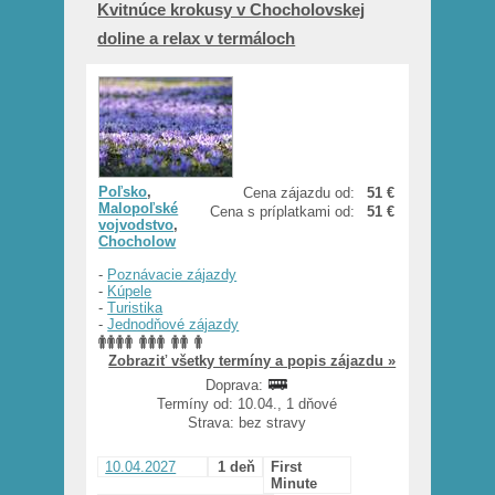
Kvitnúce krokusy v Chocholovskej
doline a relax v termáloch
Poľsko
,
Cena zájazdu od:
51 €
Malopoľské
Cena s príplatkami od:
51 €
vojvodstvo
,
Chocholow
-
Poznávacie zájazdy
-
Kúpele
-
Turistika
-
Jednodňové zájazdy
Zobraziť všetky termíny a popis zájazdu »
Doprava:
Termíny od: 10.04., 1 dňové
Strava: bez stravy
10.04.2027
1 deň
First
Minute