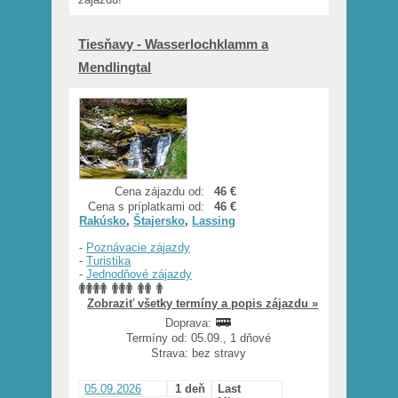
Tiesňavy - Wasserlochklamm a
Mendlingtal
Cena zájazdu od:
46 €
Cena s príplatkami od:
46 €
Rakúsko
,
Štajersko
,
Lassing
-
Poznávacie zájazdy
-
Turistika
-
Jednodňové zájazdy
Zobraziť všetky termíny a popis zájazdu »
Doprava:
Termíny od: 05.09., 1 dňové
Strava: bez stravy
05.09.2026
1 deň
Last