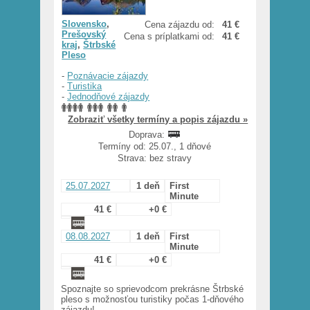
Slovensko
,
Cena zájazdu od:
41 €
Prešovský
Cena s príplatkami od:
41 €
kraj
,
Štrbské
Pleso
-
Poznávacie zájazdy
-
Turistika
-
Jednodňové zájazdy
Zobraziť všetky termíny a popis zájazdu »
Doprava:
Termíny od: 25.07., 1 dňové
Strava: bez stravy
25.07.2027
1 deň
First
Minute
41 €
+0 €
08.08.2027
1 deň
First
Minute
41 €
+0 €
Spoznajte so sprievodcom prekrásne Štrbské
pleso s možnosťou turistiky počas 1-dňového
zájazdu!