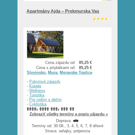
Apartmány Ajda – Prekmurska Vas
Cena zájazdu od:
85,25 €
Cena s príplatkami od:
85,25 €
Slovinsko
,
Mura
,
Moravske Toplice
-
Pobytové zájazdy
-
Kúpele
-
Wellness
-
Turistika
-
Pre rodiny s deťmi
-
Cyklistika
Zobraziť všetky termíny a popis zájazdu »
Doprava:
Termíny od: 30.08., 3, 4, 5, 6, 7, 8 dňové
Strava: raňajky, polpenzia