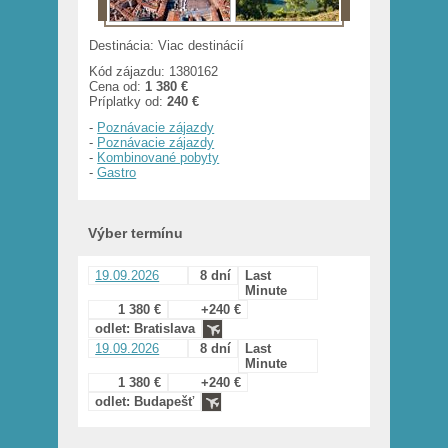
Destinácia: Viac destinácií
Kód zájazdu: 1380162
Cena od:
1 380 €
Príplatky od:
240 €
-
Poznávacie zájazdy
-
Poznávacie zájazdy
-
Kombinované pobyty
-
Gastro
Výber termínu
19.09.2026
8 dní
Last
Minute
1 380 €
+240 €
odlet: Bratislava
19.09.2026
8 dní
Last
Minute
1 380 €
+240 €
odlet: Budapešť