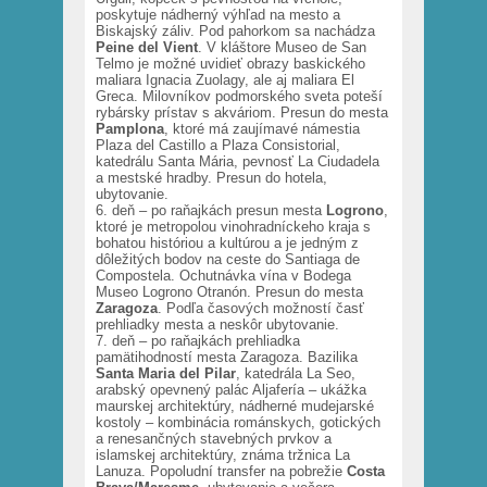
poskytuje nádherný výhľad na mesto a
Biskajský záliv. Pod pahorkom sa nachádza
Peine
del Vient
. V kláštore Museo de San
Telmo je možné uvidieť obrazy baskického
maliara Ignacia Zuolagy, ale aj maliara El
Greca. Milovníkov podmorského sveta poteší
rybársky prístav s akváriom. Presun do mesta
Pamplona
, ktoré má zaujímavé námestia
Plaza del Castillo a Plaza Consistorial,
katedrálu Santa Mária, pevnosť La Ciudadela
a mestské hradby. Presun do hotela,
ubytovanie.
6. deň – po raňajkách presun mesta
Logrono
,
ktoré je metropolou vinohradníckeho kraja s
bohatou históriou a kultúrou a je jedným z
dôležitých bodov na ceste do Santiaga de
Compostela. Ochutnávka vína v Bodega
Museo Logrono Otranón. Presun do mesta
Zaragoza
. Podľa časových možností časť
prehliadky mesta a neskôr ubytovanie.
7. deň – po raňajkách prehliadka
pamätihodností mesta Zaragoza. Bazilika
Santa Maria del Pilar
, katedrála La Seo,
arabský opevnený palác Aljafería – ukážka
maurskej architektúry, nádherné mudejarské
kostoly – kombinácia románskych, gotických
a renesančných stavebných prvkov a
islamskej architektúry, známa tržnica La
Lanuza. Popoludní transfer na pobrežie
Costa