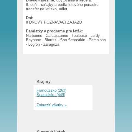
Brava/Maresme
, ubytovanie a večera.
8. deň – raňajky a podľa letového poriadku
transfer na letisko, odlet.
Dni:
8 DŇOVÝ POZNÁVACÍ ZÁJAZD
Pamiatky v programe pre leták:
Narbonne - Carcassonne - Toulouse - Lurdy -
Bayonne - Biarritz - San Sebastián - Pamplona
- Logron - Zaragoza
Krajiny
Francúzsko (263)
Španielsko (449)
Zobraziť všetky »
Kurzový lístok