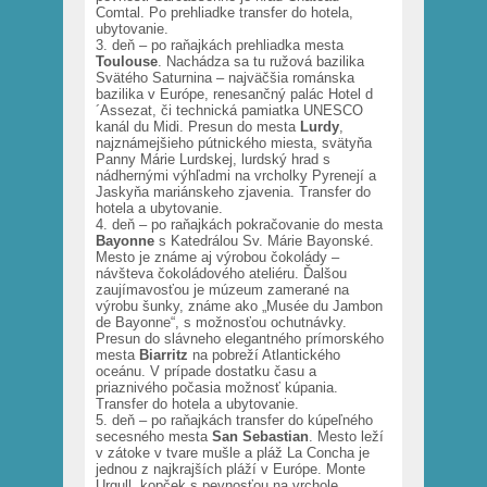
Comtal. Po prehliadke transfer do hotela,
ubytovanie.
3. deň – po raňajkách prehliadka mesta
Toulouse
. Nachádza sa tu ružová bazilika
Svätého Saturnina – najväčšia románska
bazilika v Európe, renesančný palác Hotel d
´Assezat, či technická pamiatka UNESCO
kanál du Midi. Presun do mesta
Lurdy
,
najznámejšieho pútnického miesta, svätyňa
Panny Márie Lurdskej, lurdský hrad s
nádhernými výhľadmi na vrcholky Pyrenejí a
Jaskyňa mariánskeho zjavenia. Transfer do
hotela a ubytovanie.
4. deň – po raňajkách pokračovanie do mesta
Bayonne
s Katedrálou Sv. Márie Bayonské.
Mesto je známe aj výrobou čokolády –
návšteva čokoládového ateliéru. Ďalšou
zaujímavosťou je múzeum zamerané na
výrobu šunky, známe ako „Musée du Jambon
de Bayonne“, s možnosťou ochutnávky.
Presun do slávneho elegantného prímorského
mesta
Biarritz
na pobreží Atlantického
oceánu. V prípade dostatku času a
priaznivého počasia možnosť kúpania.
Transfer do hotela a ubytovanie.
5. deň – po raňajkách transfer do kúpeľného
secesného mesta
San Sebastian
. Mesto leží
v zátoke v tvare mušle a pláž La Concha je
jednou z najkrajších pláží v Európe. Monte
Urgull, kopček s pevnosťou na vrchole,