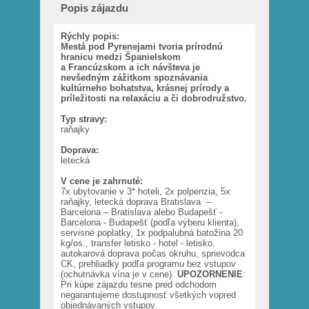
Popis zájazdu
Rýchly popis:
Mestá pod Pyrenejami tvoria prírodnú
hranicu medzi Španielskom
a Francúzskom a ich návšteva je
nevšedným zážitkom spoznávania
kultúrneho bohatstva, krásnej prírody a
príležitosti na relaxáciu a či dobrodružstvo.
Typ stravy:
raňajky
Doprava:
letecká
V cene je zahrnuté:
7x ubytovanie v 3* hoteli, 2x polpenzia, 5x
raňajky, letecká doprava Bratislava –
Barcelona – Bratislava alebo Budapešť -
Barcelona - Budapešť (podľa výberu klienta),
servisné poplatky, 1x podpalubná batožina 20
kg/os., transfer letisko - hotel - letisko,
autokarová doprava počas okruhu, sprievodca
CK, prehliadky podľa programu bez vstupov
(ochutnávka vína je v cene).
UPOZORNENIE
:
Pri kúpe zájazdu tesne pred odchodom
negarantujeme dostupnosť všetkých vopred
objednávaných vstupov.