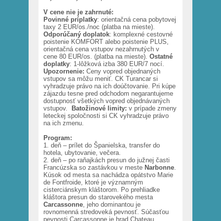
V cene nie je zahrnuté:
Povinné príplatky
: orientačná cena pobytovej
taxy 2 EUR/os./noc (platba na mieste).
Odporúčaný doplatok
: komplexné cestovné
poistenie KOMFORT alebo poistenie PLUS,
orientačná cena vstupov nezahrnutých v
cene 80 EUR/os. (platba na mieste).
Ostatné
doplatky
: 1-lôžková izba 380 EUR/7 nocí.
Upozornenie:
Ceny vopred objednaných
vstupov sa môžu meniť. CK Turancar si
vyhradzuje právo na ich doúčtovanie. Pri kúpe
zájazdu tesne pred odchodom negarantujeme
dostupnosť všetkých vopred objednávaných
vstupov.
Batožinové limity:
v prípade zmeny
leteckej spoločnosti si CK vyhradzuje právo
na ich zmenu.
Program:
1. deň – prílet do Španielska, transfer do
hotela, ubytovanie, večera.
2. deň – po raňajkách presun do južnej časti
Francúzska so zastávkou v meste
Narbonne
.
Kúsok od mesta sa nachádza opátstvo Marie
de Fontfroide, ktoré je významným
cisterciánskym kláštorom. Po prehliadke
kláštora presun do starovekého mesta
Carcassonne
, jeho dominantou je
rovnomenná stredoveká pevnosť. Súčasťou
pevnosti Carcassonne je hrad Chateau