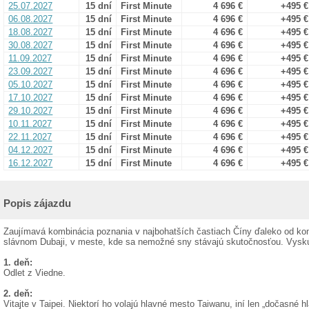
25.07.2027
15 dní
First Minute
4 696 €
+495 €
06.08.2027
15 dní
First Minute
4 696 €
+495 €
18.08.2027
15 dní
First Minute
4 696 €
+495 €
30.08.2027
15 dní
First Minute
4 696 €
+495 €
11.09.2027
15 dní
First Minute
4 696 €
+495 €
23.09.2027
15 dní
First Minute
4 696 €
+495 €
05.10.2027
15 dní
First Minute
4 696 €
+495 €
17.10.2027
15 dní
First Minute
4 696 €
+495 €
29.10.2027
15 dní
First Minute
4 696 €
+495 €
10.11.2027
15 dní
First Minute
4 696 €
+495 €
22.11.2027
15 dní
First Minute
4 696 €
+495 €
04.12.2027
15 dní
First Minute
4 696 €
+495 €
16.12.2027
15 dní
First Minute
4 696 €
+495 €
Popis zájazdu
Zaujímavá kombinácia poznania v najbohatších častiach Číny ďaleko od ko
slávnom Dubaji, v meste, kde sa nemožné sny stávajú skutočnosťou. Vyskú
1. deň:
Odlet z Viedne.
2. deň:
Vitajte v Taipei. Niektorí ho volajú hlavné mesto Taiwanu, iní len „dočasné 