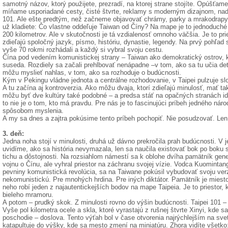
samotný názov, ktorý použijete, prezradí, na ktorej strane stojíte. Opúšťam
míňame usporiadané cesty, čisté štvrte, reklamy s moderným dizajnom, nad k
101. Ale ešte predtým, než začneme objavovať chrámy, parky a mrakodrapy,
už kladiete: Čo vlastne oddeľuje Taiwan od Číny? Na mape je to jednoduché 
200 kilometrov. Ale v skutočnosti je tá vzdialenosť omnoho väčšia. Je to p
zdieľajú spoločný jazyk, písmo, históriu, dynastie, legendy. Na prvý pohľad s
vyše 70 rokmi rozhádali a každý si vybral svoju cestu.
Čína pod vedením komunistickej strany – Taiwan ako demokratický ostrov, k
suseda. Rozdiely sa začali prehlbovať nenápadne –v tom, ako sa tu učia deti
môžu myslieť nahlas, v tom, ako sa rozhoduje o budúcnosti.
Kým v Pekingu vládne jednota a centrálne rozhodovanie, v Taipei pulzuje slo
A tu začína aj kontroverzia. Ako môžu dvaja, ktorí zdieľajú minulosť, mať t
môžu byť dve kultúry také podobné – a predsa stáť na opačných stranách id
to nie je o tom, kto má pravdu. Pre nás je to fascinujúci príbeh jedného nár
spôsobom myslenia.
A my sa dnes a zajtra pokúsime tento príbeh pochopiť. Nie posudzovať. Len v
3. deň:
Jedna noha stojí v minulosti, druhá už dávno prekročila prah budúcnosti. V
uvidíme, ako sa história nevymazala, len sa naučila existovať bok po bok
tichu a dôstojnosti. Na rozsiahlom námestí sa k oblohe dvíha pamätník gen
vojnu o Čínu, ale vyhral priestor na záchranu svojej vízie. Vodca Kuomintang
pevniny komunistická revolúcia, sa na Taiwane pokúsil vybudovať svoju verzi
nekomunistickú. Pre mnohých hrdina. Pre iných diktátor. Pamätník je miesto
neho robí jeden z najautentickejších bodov na mape Taipeia. Je to priestor, k
bieleho mramoru.
A potom – prudký skok. Z minulosti rovno do výšin budúcnosti. Taipei 101 
Vyše pol kilometra ocele a skla, ktoré vyrastajú z rušnej štvrte Xinyi, kde
poschodie – doslova. Tento výťah bol v čase otvorenia najrýchlejším na sve
katapultuje do výšky, kde sa mesto zmení na miniatúru. Zhora vidíte všetko: