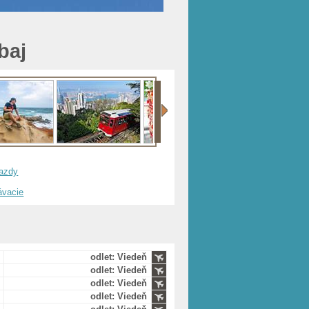
baj
jazdy
ávacie
odlet: Viedeň
odlet: Viedeň
odlet: Viedeň
odlet: Viedeň