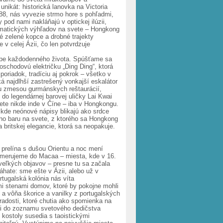
nikát: historická lanovka na Victoria
888, nás vyvezie strmo hore s pohľadmi,
od nami nakláňajú v optickej ilúzii,
ramatických výhľadov na svete – Hongkong
né zelené kopce a drobné trajekty
 v celej Ázii, čo len potvrdzuje
tempe každodenného života. Spúšťame sa
oschodovú električku „Ding Ding“, ktorá
poriadok, tradíciu aj pokrok – všetko v
á najdlhší zastrešený vonkajší eskalátor
ou zmesou gurmánskych reštaurácií,
 do legendárnej barovej uličky Lai Kwai
jete nikde inde v Číne – iba v Hongkongu.
kde neónové nápisy blikajú ako srdce
ho baru na svete, z ktorého sa Hongkong
 britskej elegancie, ktorá sa neopakuje.
lína s dušou Orientu a noc mení
smerujeme do Macaa – miesta, kde v 16.
veľkých objavov – presne tu sa začala
váhate: sme ešte v Ázii, alebo už v
tugalská kolónia nás víta
i stenami domov, ktoré by pokojne mohli
a vôňa škorice a vanilky z portugalských
 radosti, ktoré chutia ako spomienka na
i do zoznamu svetového dedičstva
kostoly susedia s taoistickými