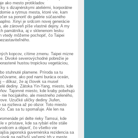
je ako mesto protikladov.
ky s dizajnérskymi ateliérmi, korporátne
vedomie a rytmus mesta, ktoré vie, kam
čer sa ponoriť do galérie súčasného
aplno. Xinyi je srdcom novej generácie
, ale zároveň píše vlastné dejiny. A my
ch pamätníka, aj v sklenenom lesku
en vtedy môžeme pochopiť, čo Taipei
nezastaviteľného.
ných kopcov, cítime zmenu. Taipei mizne
áse. Divoké severovýchodné pobrežie je
porastené hustou tropickou vegetáciou,
bo stuhnuté plamene. Príroda sa tu
h. Počúvame, ako pod nami buráca oceán,
ej – dôkaz, že aj človek sa musel
celé dediny. Zátoka Yin-Yang, miesto, kde
eňov. Tajomné miesto, kde kraby pobehujú
 nie hocijakého, ale miestneho zeleného,
rove. Uzučké uličky dediny Jiufen,
é sa rozlieva až po obzor. Toto miesto
ečo. Čas sa tu spomaľuje. Ale len na
promenáde pri delte rieky Tamsui, kde
e v prístave, kde sa rybári ešte stále
vodcom a objaviť, čo všetko vie
ajšia japonská guvernérska rezidencia sa
kúsok na najživší večerný trh v meste.