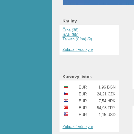
Krajiny
Čína (38)
SAE (65)
Taiwan (Čína) (9)
Zobraziť všetky »
Kurzový lístok
EUR
1,96 BGN
EUR
24,21 CZK
EUR
7,54 HRK
EUR
54,93 TRY
EUR
1,15 USD
Zobraziť všetky »