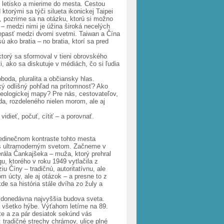
e letisko a mierime do mesta. Cestou
torými sa týči silueta ikonickej Taipei
 pozrime sa na otázku, ktorú si možno
– medzi nimi je úžina široká necelých
riepasť medzi dvomi svetmi. Taiwan a Čína
ú ako bratia – no bratia, ktorí sa pred
torý sa sformoval v tieni obrovského
, ako sa diskutuje v médiách, čo si ľudia
boda, pluralita a občiansky hlas.
aký odlišný pohľad na prítomnosť? Ako
eologickej mapy? Pre nás, cestovateľov,
oda, rozdeleného nielen morom, ale aj
idieť, počuť, cítiť – a porovnať.
 jedinečnom kontraste tohto mesta
u s ultramoderným svetom. Začneme v
erála Čankajšeka – muža, ktorý prehral
u, ktorého v roku 1949 vytlačila z
u Číny – tradičnú, autoritatívnu, ale
m úcty, ale aj otázok – a presne to z
de sa história stále dvíha zo žuly a
– donedávna najvyššia budova sveta.
 sa všetko hýbe. Výťahom letíme na 89.
te a za pár desiatok sekúnd vás
 tradičné strechy chrámov, ulice plné