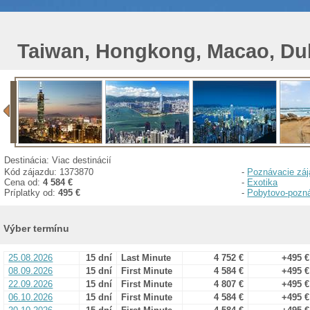
Taiwan, Hongkong, Macao, Du
Destinácia: Viac destinácií
Kód zájazdu: 1373870
-
Poznávacie zá
Cena od:
4 584 €
-
Exotika
Príplatky od:
495 €
-
Pobytovo-pozn
Výber termínu
25.08.2026
15 dní
Last Minute
4 752 €
+495 €
08.09.2026
15 dní
First Minute
4 584 €
+495 €
22.09.2026
15 dní
First Minute
4 807 €
+495 €
06.10.2026
15 dní
First Minute
4 584 €
+495 €