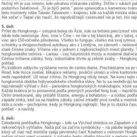
Nočný trh je zas miesto, kde odvahou získavate zážitky. Držíte v rukách pal
podozrivo želatínové. „To je býčí penis,“ povie sprievodca s kamennou tvá
tieto momenty robia Taiwan Taiwanom – krajinou, kde sa každá minúta stáv
Ale večer v Taipei vás naučí, že najodvážnejší cestovateľ nie je ten, kto najv
5. deň:
Prílet do Hongkongu – vstupná brána do Ázie, kde sa britská precíznosť str
nikde inde neexistuje. Áno, sme v Číne – no nie v tej klasickej, ale v takej, 
viac ako 150-ročného pôsobenia. Všetko tu funguje, všetko má svoj rytmus
schránky a dvojposchodové autobusy ako z Londýna, no zároveň – neónové n
staré čínske znaky. Vítame vás v jednom z najikonickejších miest planéty. T
hongkonského ostrova – Lantau – cez futuristické mosty a moderné diaľnice
Cestou míňame zátoky, hory, industriálne štvrte aj zelené svahy – Hongkong
pohľad.
Po krátkom oddychu vyrážame rovno do centra diania. Prechádzame sa po n
Road, kde tisíce svetiel, blikajúce reklamy, pouliční umelci a vône kantons
nedá napodobniť. Už teraz cítime, že Hongkong nikdy nespí. Na konci tejto
hongkonská obdoba hollywoodskeho chodníka slávy. No tu sa neobdivujú len
najznámejší výhľad v Ázii – panoráma hongkonských mrakodrapov, ktoré sa 
Každá budova je tu postavená podľa presných pravidiel feng šuej – najväčšia
Ostro orientované, aby pritiahli šťastie, energiu a bohatstvo – a súdiac podľa
západe slnka, keď sa na hladine zátoky začnú zrkadliť prvé svetlá a mestsk
skla a ocele – pochopíme, kedy je Hongkong najkrajší. Nie je to otázka čas
pohľad – a navždy.
6. deň:
Celodenná prehliadka Hongkongu – kde sa Východ stretáva so Západom v dy
nekonečných výhľadov. Naša púť sa začína symbolicky – na palube legendár
ktorý už viac než storočie spája pevninskú časť Kowloon s ostrovom Hong
našimi očami mení scenéria: z rušného brehu plného trhovísk a neónov vp