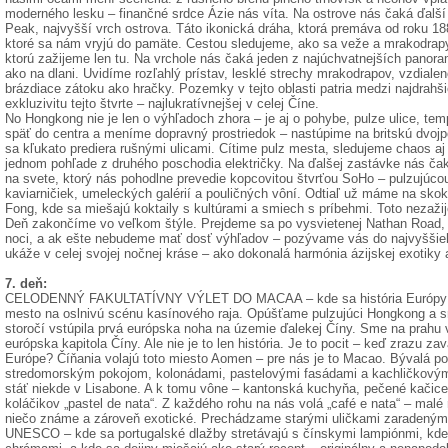
moderného lesku – finančné srdce Ázie nás víta. Na ostrove nás čaká ďalší u
Peak, najvyšší vrch ostrova. Táto ikonická dráha, ktorá premáva od roku 1
ktoré sa nám vryjú do pamäte. Cestou sledujeme, ako sa veže a mrakodrapy p
ktorú zažijeme len tu. Na vrchole nás čaká jeden z najúchvatnejších pano
ako na dlani. Uvidíme rozľahlý prístav, lesklé strechy mrakodrapov, vzdiale
brázdiace zátoku ako hračky. Pozemky v tejto oblasti patria medzi najdrahšie
exkluzivitu tejto štvrte – najlukratívnejšej v celej Číne.
No Hongkong nie je len o výhľadoch zhora – je aj o pohybe, pulze ulice, 
späť do centra a meníme dopravný prostriedok – nastúpime na britskú dvojp
sa kľukato prediera rušnými ulicami. Cítime pulz mesta, sledujeme chaos aj 
jednom pohľade z druhého poschodia električky. Na ďalšej zastávke nás čak
na svete, ktorý nás pohodlne prevedie kopcovitou štvrťou SoHo – pulzujúc
kaviarničiek, umeleckých galérií a pouličných vôní. Odtiaľ už máme na skok
Fong, kde sa miešajú koktaily s kultúrami a smiech s príbehmi. Toto nezaži
Deň zakončíme vo veľkom štýle. Prejdeme sa po vysvietenej Nathan Road, 
noci, a ak ešte nebudeme mať dosť výhľadov – pozývame vás do najvyššie
ukáže v celej svojej nočnej kráse – ako dokonalá harmónia ázijskej exotiky a
7. deň:
CELODENNÝ FAKULTATÍVNY VÝLET DO MACAA – kde sa história Európy pre
mesto na oslnivú scénu kasínového raja. Opúšťame pulzujúci Hongkong a 
storočí vstúpila prvá európska noha na územie ďalekej Číny. Sme na prahu 
európska kapitola Číny. Ale nie je to len história. Je to pocit – keď zrazu za
Európe? Číňania volajú toto miesto Aomen – pre nás je to Macao. Bývalá por
stredomorským pokojom, kolonádami, pastelovými fasádami a kachličkovým
stáť niekde v Lisabone. A k tomu vône – kantonská kuchyňa, pečené kačice 
koláčikov „pastel de nata“. Z každého rohu na nás volá „café e nata“ – malé
niečo známe a zároveň exotické. Prechádzame starými uličkami zaradeným
UNESCO – kde sa portugalské dlažby stretávajú s čínskymi lampiónmi, kde 