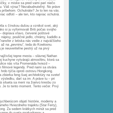
ičky, v miske sa pred vami parí niečo
rou. Váš výraz? Nezabudnuteľný. No práve
a príbehom. Ochutnáte? Je to len na vás.
iac odfotí – ale ten, kto najviac ochutná.
etla s čínskou dušou a vznikol svet, aký
ako si ju vyformovali Briti počas svojho
 – doprava vľavo, červené poštové
ápisy, pouličné jedlo, chrámy, kadidlo a
ransfer z letiska nás vedie z najväčšieho
 až na „pevninu“, teda do Kowloonu.
 je neuveriteľne pestrý už na prvý
ajživšej tepne mesta – slávnej Nathan
kej kuchyne vytvárajú atmosféru, ktorá sa
 ulice nás víta Promenáda hviezd –
 filmové legendy. Pred nami sa otvára
hrdo týčia oproti ostrovu Hongkong.
 zbierka feng šuej architektúry na svete!
 výsledku, darí sa im. A práve tu – pri
á silueta sa mení na žiarivú kresbu zo
u. Je to tento moment. Tento večer. Prvý
chberúcom objatí histórie, moderny a
neho Hviezdneho trajektu (Star Ferry),
kong. Za sedem krátkych minút sa pred
lávame do sveta mrakodrapov a