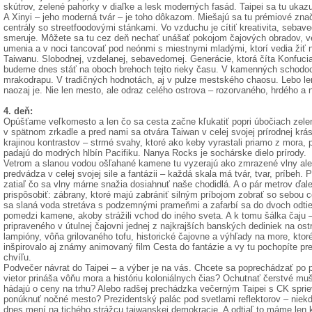
skútrov, zelené pahorky v diaľke a lesk moderných fasád. Taipei sa tu ukazu
A Xinyi – jeho moderná tvár – je toho dôkazom. Miešajú sa tu prémiové znač
centrály so streetfoodovými stánkami. Vo vzduchu je cítiť kreativita, seba
smeruje. Môžete sa tu cez deň nechať unášať pokojom čajových obradov, ve
umenia a v noci tancovať pod neónmi s miestnymi mladými, ktorí vedia žiť n
Taiwanu. Slobodnej, vzdelanej, sebavedomej. Generácie, ktorá číta Konfucia
budeme dnes stáť na oboch brehoch tejto rieky času. V kamenných schodo
mrakodrapu. V tradičných hodnotách, aj v pulze mestského chaosu. Lebo l
naozaj je. Nie len mesto, ale odraz celého ostrova – rozorvaného, hrdého a 
4. deň:
Opúšťame veľkomesto a len čo sa cesta začne kľukatiť popri úbočiach zele
v spätnom zrkadle a pred nami sa otvára Taiwan v celej svojej prírodnej kr
krajinou kontrastov – strmé svahy, ktoré ako keby vyrastali priamo z mora, 
padajú do modrých hlbín Pacifiku. Nanya Rocks je sochárske dielo prírody.
Vetrom a slanou vodou ošľahané kamene tu vyzerajú ako zmrazené vlny ale
predvádza v celej svojej sile a fantázii – každá skala má tvár, tvar, príbe
zatiaľ čo sa vlny márne snažia dosiahnuť naše chodidlá. A o pár metrov ďal
prispôsobiť: zábrany, ktoré majú zabrániť silným príbojom zobrať so sebou 
sa slaná voda stretáva s podzemnými prameňmi a zafarbí sa do dvoch odti
pomedzi kamene, akoby strážili vchod do iného sveta. A k tomu šálka čaju –
pripraveného v útulnej čajovni jednej z najkrajších banských dediniek na ost
lampióny, vôňa grilovaného tofu, historické čajovne a výhľady na more, ktor
inšpirovalo aj známy animovaný film Cesta do fantázie a vy tu pochopíte pr
chvíľu.
Podvečer návrat do Taipei – a výber je na vás. Chcete sa poprechádzať po 
vietor prináša vôňu mora a históriu koloniálnych čias? Ochutnať čerstvé mušl
hádajú o ceny na trhu? Alebo radšej prechádzka večerným Taipei s CK sprie
ponúknuť nočné mesto? Prezidentský palác pod svetlami reflektorov – niekd
dnes mení na tichého strážcu taiwanskej demokracie. A odtiaľ to máme len 