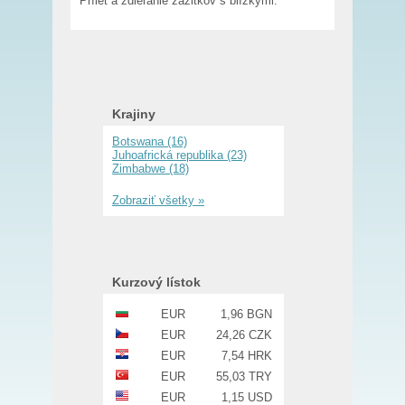
Prílet a zdieľanie zážitkov s blízkymi.
Krajiny
Botswana (16)
Juhoafrická republika (23)
Zimbabwe (18)
Zobraziť všetky »
Kurzový lístok
EUR
1,96 BGN
EUR
24,26 CZK
EUR
7,54 HRK
EUR
55,03 TRY
EUR
1,15 USD