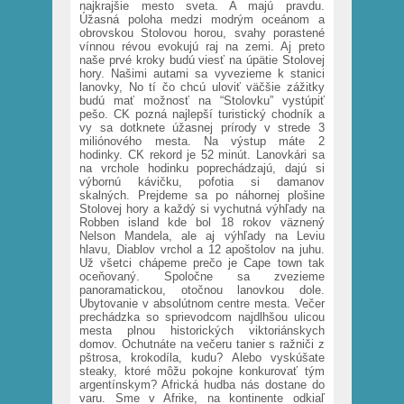
najkrajšie mesto sveta. A majú pravdu.
Úžasná poloha medzi modrým oceánom a
obrovskou Stolovou horou, svahy porastené
vínnou révou evokujú raj na zemi. Aj preto
naše prvé kroky budú viesť na úpätie Stolovej
hory. Našimi autami sa vyvezieme k stanici
lanovky, No tí čo chcú uloviť väčšie zážitky
budú mať možnosť na “Stolovku” vystúpiť
pešo. CK pozná najlepší turistický chodník a
vy sa dotknete úžasnej prírody v strede 3
miliónového mesta. Na výstup máte 2
hodinky. CK rekord je 52 minút. Lanovkári sa
na vrchole hodinku poprechádzajú, dajú si
výbornú kávičku, pofotia si damanov
skalných. Prejdeme sa po náhornej plošine
Stolovej hory a každý si vychutná výhľady na
Robben island kde bol 18 rokov väznený
Nelson Mandela, ale aj výhľady na Leviu
hlavu, Diablov vrchol a 12 apoštolov na juhu.
Už všetci chápeme prečo je Cape town tak
oceňovaný. Spoločne sa zvezieme
panoramatickou, otočnou lanovkou dole.
Ubytovanie v absolútnom centre mesta. Večer
prechádzka so sprievodcom najdlhšou ulicou
mesta plnou historických viktoriánskych
domov. Ochutnáte na večeru tanier s ražniči z
pštrosa, krokodíla, kudu? Alebo vyskúšate
steaky, ktoré môžu pokojne konkurovať tým
argentínskym? Africká hudba nás dostane do
varu. Sme v Afrike, na kontinente odkiaľ