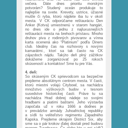
večera. Dáte dnes prioritu morským
potvorám? Studený oceán produkuje to
najlepšie na svete. Krevety, ustrice, úžasné
mušle či ryba, ktorú nájdete iba tu v okolí
mesta. V CK odporúčame reštauráciu Den
Anker (Kotva) umiestnenú v starom hangári,
no dnes ide o jednu z najluxusnejších
reštaurácii mesta na brehoch prístavu. Mnoho
druhov piva z rodinných pivovarov a vínna
karta ocenená ako “Platinium” podľa Diners
club. Ideálny čas na rozhovory s novými
kamarátmi., ktorí sa tak často na CK
zájazdoch nájdu. Takýto deň plný zážitkov
dokážeme zorganizovať po 25 rokoch
skúseností a kontaktov! Sme tu pre Vás.
4. deň:
So skúseným CK sprievodcom sa bezpečne
prejdeme absolútnym centrom mesta. V časti,
ktorú miestni volajú Citybowl, sa nachádza
množstvo výškových budov v tesnom
susedstve historickej časti. Práve tu sa
nachádza Hrad dobrej nádeje so svojimi
hradbami a piatimi baštami. Jeho výstavba
započala už v roku 1666 a dodnes je
v prevádzke armády Juhoafrickej republiky
a sídli tu veliteľstvo regimentu Západného
Kapska. Prejdeme okrajom District Six, aby
sme sa o pár krokov ďalej dostali pred budovu
menom Tuynhuyse. Čo alebo kto v nej sídli?