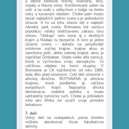
a ideme sledovať hrochy, krokodíly, levy,
impaly a hlavne slony. Kombinované safari na
súši a na vode s oddychom v lodge na brehu
rieky a luxusným obedom. Chobe patrí medzi
desať najlepších parkov sveta a je jednoducho
úžasné. A čo sa týka slonov ide o najlepší
národný park sveta. Botswana má rastúcu
populáciu vďaka dodržiavaniu zákazu lovu
slonov. "Utekajú" sem slony aj z okolitých
krajín a hľadajú tu bezpečie. A slon je jedno
úžasné zviera — dokáže sa prispôsobiť
extrémne suchej krajine, krajine akou je
namíbska púšť, alebo zelenej krajine, akou je
napríklad Zimbabwe. Stádo vedie alfa samica,
ktorá si vychováva svoju nástupkyňu. Tú
väčšinou nájdete na konci skupiny. V
Botswane je CK každoročne od roku 1989,
teda dlho pred ostatnými. Celý deň strávime v
africkej divočine. BOTSWANA je africkou
krajinou, ktorá predbehla aj väčšinu
európskych krajín. Najstaršia africká
demokracia, stabilná politika a trvalo
udržateľný turistický ruch. Chobe je príkladom
toho ako Afrika vie využiť svoje prírodné
bohatstvo.
7. deň:
Voľný deň na vodopádoch, počas ktorého
môžete absolvovať rôzne fakultatívne
aktivity.