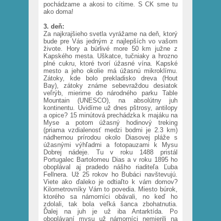
pochádzame a akosi to cítime. S CK sme tu
ako doma!
3. deň:
Za najkrajšieho svetla vyrážame na deň, ktorý
bude pre Vás jedným z najlepších vo vašom
živote. Hory a búrlivé more 50 km južne z
Kapského mesta. Uškatce, tučniaky a hrozno
plné cukru, ktoré tvorí úžasné vína. Kapské
mesto a jeho okolie má úžasnú mikroklímu.
Zátoky, kde bolo prekladisko dreva (Hout
Bay), zátoky známe sebevraždou desiatok
veľrýb, mierime do národného parku Table
Mountain (UNESCO), na absolútny juh
kontinentu. Uvidíme už dnes pštrosy, antilopy
a opice? 15 minútová prechádzka k majáku na
Myse a potom úžasný hodinový treking
(priama vzdialenosť medzi bodmi je 2.3 km)
nádhernou prírodou okolo Diasovej pláže s
úžasnými výhľadmi a fotopauzami k Mysu
Dobrej nádeje. Tu v roku 1488 pristál
Portugalec Bartolomeu Dias a v roku 1895 ho
oboplával aj pradedo nášho riaditeľa Ľuba
Fellnera. Už 25 rokov ho Bubáci navštevujú.
Viete ako ďaleko je odtiaľto k vám domov?
Kilometrovníky Vám to povedia. Miesto búrok,
ktorého sa námorníci obávali, no keď ho
zdolali, tak bola veľká šanca zbohatnutia.
Ďalej na juh je už iba Antarktída. Po
oboplávaní mysu už námorníci nemierili na