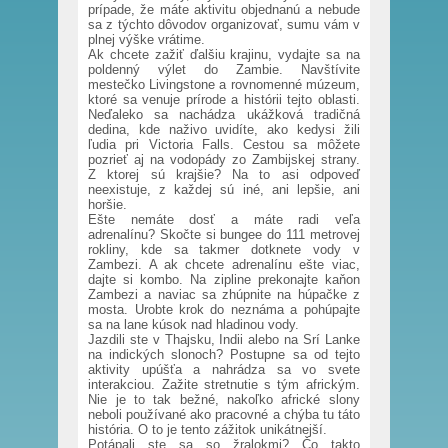
prípade, že máte aktivitu objednanú a nebude
sa z týchto dôvodov organizovať, sumu vám v
plnej výške vrátime.
Ak chcete zažiť ďalšiu krajinu, vydajte sa na
poldenný výlet do Zambie. Navštívite
mestečko Livingstone a rovnomenné múzeum,
ktoré sa venuje prírode a histórii tejto oblasti.
Neďaleko sa nachádza ukážková tradičná
dedina, kde naživo uvidíte, ako kedysi žili
ľudia pri Victoria Falls. Cestou sa môžete
pozrieť aj na vodopády zo Zambijskej strany.
Z ktorej sú krajšie? Na to asi odpoveď
neexistuje, z každej sú iné, ani lepšie, ani
horšie.
Ešte nemáte dosť a máte radi veľa
adrenalínu? Skočte si bungee do 111 metrovej
rokliny, kde sa takmer dotknete vody v
Zambezi. A ak chcete adrenalínu ešte viac,
dajte si kombo. Na zipline prekonajte kaňon
Zambezi a naviac sa zhúpnite na húpačke z
mosta. Urobte krok do neznáma a pohúpajte
sa na lane kúsok nad hladinou vody.
Jazdili ste v Thajsku, Indii alebo na Srí Lanke
na indických slonoch? Postupne sa od tejto
aktivity upúšťa a nahrádza sa vo svete
interakciou. Zažite stretnutie s tým africkým.
Nie je to tak bežné, nakoľko africké slony
neboli používané ako pracovné a chýba tu táto
história. O to je tento zážitok unikátnejší.
Potápali ste sa so žralokmi? Čo takto