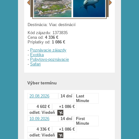
Destinácia: Viac destinácií
Kód zájazdu: 1373835
Cena od:
4 336 €
Príplatky od:
1 086 €
-
Poznávacie zájazdy
-
Exotika
-
Pobytovo-poznávacie
-
Safari
Výber termínu
20.08.2026
14 dní
Last
Minute
4 602 €
+1 086 €
odlet: Viedeň
10.09.2026
14 dní
First
Minute
4 336 €
+1 086 €
odlet: Viedeň