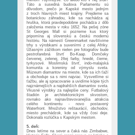
Táto a susedná budova Parlamentu sú
dôvodom, prečo je Kapské mesto jedným
z troch hlavných miest krajiny. Prejdeme sa
botanickou záhradou, kde sa nachádza aj
hruška, ktorá pravdepodobne pochádza z dôb
založenia mesta v roku 1652. Na pešej zóne
St Georges Mall si pozrieme kus ktorý
pripomína aj slovenskú a českú modernú
históriu. Na námestí Greenmarket navštívime
trhy s výrobkami a suvenírmi z celej Afriky.
Úžasným zážitkom nielen pre fotografov bude
pestrofarebná štvrť Bo-Kaap. Domčeky
červenej, zelenej, žltej farby, hnedé, čierne,
tyrkysové. Moslimská štvrť, indo-malajská
komunita a koreniny od výmyslu sveta.
Múzeum diamantov na mieste, kde sa ich ťaží
a obchoduje sa s nimi najviac. Vysvetlíme si
ťažbu, ale aj spracovanie a uvidíme kópie tých
najznámejších a najdrahších diamantov sveta.
Vkusné výrobky za najlepšie ceny. Futbalový
štadión je architektonickým skvostom,
rovnako ako najnavštevovanejšia atrakcia
celého kontinentu - novo postavený
Waterfront. Množstvo reštaurácií, obchodov,
miesto prechádzok, kde sa vždy čosi deje.
Dokonalá rozlúčka s Kapským mestom.
5. deň:
Dnes letíme na sever a čaká nás Zimbabwe,