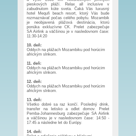
pieskových pláží. Relax all inclusive v
zabudnutom kúte sveta. Čaká Vás luxusný
hotel Mequfi beach resort, ktorý Vás bude
rozmaznávať počas celého pobytu. Mozambik
je neobjavená plážová destinácia, ktorú
ponúka exkluzívne CK. Prelet zabezpečuje
SA Airlink a väčšinou je v nasledovnom čase:
11:30-14:20
10. deň:
Oddych na plážach Mozambiku pod horúcim
africkým slnkom.
11. deň:
Oddych na plážach Mozambiku pod horúcim
africkým slnkom.
12. deň:
Oddych na plážach Mozambiku pod horúcim
africkým slnkom.
13. deň:
Všetko dobré sa raz končí. Posledný drink,
transfer na letisko a odlet domov. Prelet
Pemba-Johannesburg zabezpečuje SA Airlink
a väčšinou je v nasledovnom čase: 14:50 -
17:45 a následne let do Európy.
14. deň: