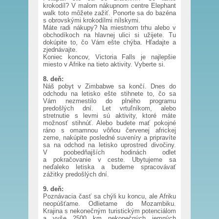
krokodíl? V malom nákupnom centre Elephant
walk toto môžete zažiť. Ponorte sa do bazéna
s obrovskými krokodílmi nílskymi.
Máte radi nákupy? Na miestnom trhu alebo v
obchodíkoch na hlavnej ulici si užijete. Tu
dokúpite to, čo Vám ešte chýba. Hľadajte a
zjednávajte.
Koniec koncov, Victoria Falls je najlepšie
miesto v Afrike na tieto aktivity. Vyberte si.
8. deň:
Náš pobyt v Zimbabwe sa končí. Dnes do
odchodu na letisko ešte stihnete to, čo sa
Vám nezmestilo do plného programu
predošlých dní. Let vrtuľníkom, alebo
stretnutie s levmi sú aktivity, ktoré máte
možnosť stihnúť. Alebo budete mať pokojné
ráno s omamnou vôňou červenej africkej
zeme, nakúpite posledné suveníry a pripravíte
sa na odchod na letisko uprostred divočiny.
V poobedňajších hodinách odlet
a pokračovanie v ceste. Ubytujeme sa
neďaleko letiska a budeme spracovávať
zážitky predošlých dní.
9. deň:
Poznávacia časť sa chýli ku koncu, ale Afriku
neopúšťame. Odlietame do Mozambiku.
Krajina s nekonečným turistickým potenciálom
a vyše 2500 km nekonečných jemných