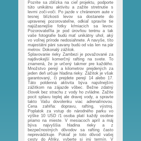
Pozrite sa zblízka na cieľ projektu, podporte
túto unikátnu aktivitu a zažite stretnutie s
levmi zoči-voči. Po jazde v chránenom aute v
tesnej blízkosti levov sa dostanete do
upravenej pozorovateľne, odkiaľ spravíte tie
najúžasnejšie fotky kŕmiacich sa levov.
Pozorovateľňa je pod úrovňou terénu a tak
vaše fotografie budú mať unikátny uhol, aký
vo voľnej prírode nedosiahnete. A navyše, títo
majestátni páni savany budú od vás len na pár
metrov. Dokonalý zážitok.
Splavovanie rieky Zambezi je považované za
najdivokejší komerčný rafting na svete. To
znamená, že je určený takmer pre každého.
Množstvo perejí a kilometrov prejdených za
jeden deň určuje hladina rieky. Zážitok je však
garantovaný, či prejdete perejí 14 alebo 17.
Táto poldenná aktivita býva najsilnejším
zážitkom na zájazde vôbec. Bežne zdatný
človek bez strachu z vody ho zvládne. Zažite
pocit splavu teplej ale dravej vody, a spravte
takto Vašu dovolenku viac adrenalínovou.
Cena zahŕňa: dopravu, rafting, výstroj.
Poplatok za vstup do národného parku vo
výške 10 USD /1 osoba platí každý osobne
priamo na mieste. V mesiacoch apríl a máj
býva najvyššia hladina rieky a z
bezpečnostných dôvodov sa rafting často
neprevádzkuje. Pokiaľ je toto dôvod vašej
cesty do Afriky, vyberte si iný termín. V