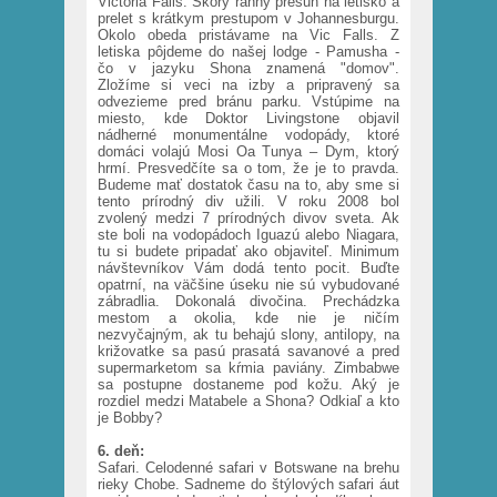
Victoria Falls. Skorý ranný presun na letisko a
prelet s krátkym prestupom v Johannesburgu.
Okolo obeda pristávame na Vic Falls. Z
letiska pôjdeme do našej lodge - Pamusha -
čo v jazyku Shona znamená "domov".
Zložíme si veci na izby a pripravený sa
odvezieme pred bránu parku. Vstúpime na
miesto, kde Doktor Livingstone objavil
nádherné monumentálne vodopády, ktoré
domáci volajú Mosi Oa Tunya – Dym, ktorý
hrmí. Presvedčíte sa o tom, že je to pravda.
Budeme mať dostatok času na to, aby sme si
tento prírodný div užili. V roku 2008 bol
zvolený medzi 7 prírodných divov sveta. Ak
ste boli na vodopádoch Iguazú alebo Niagara,
tu si budete pripadať ako objaviteľ. Minimum
návštevníkov Vám dodá tento pocit. Buďte
opatrní, na väčšine úseku nie sú vybudované
zábradlia. Dokonalá divočina. Prechádzka
mestom a okolia, kde nie je ničím
nezvyčajným, ak tu behajú slony, antilopy, na
križovatke sa pasú prasatá savanové a pred
supermarketom sa kŕmia paviány. Zimbabwe
sa postupne dostaneme pod kožu. Aký je
rozdiel medzi Matabele a Shona? Odkiaľ a kto
je Bobby?
6. deň:
Safari. Celodenné safari v Botswane na brehu
rieky Chobe. Sadneme do štýlových safari áut