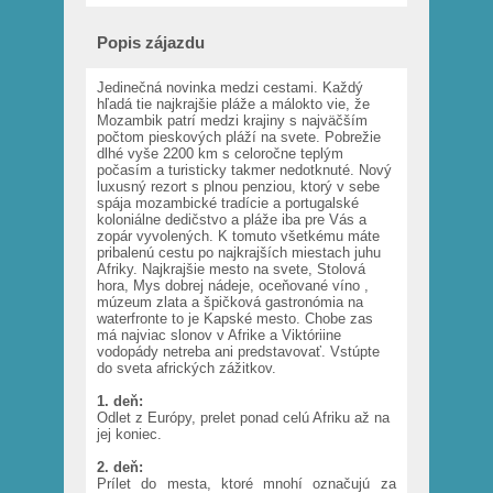
Popis zájazdu
Jedinečná novinka medzi cestami. Každý
hľadá tie najkrajšie pláže a málokto vie, že
Mozambik patrí medzi krajiny s najväčším
počtom pieskových pláží na svete. Pobrežie
dlhé vyše 2200 km s celoročne teplým
počasím a turisticky takmer nedotknuté. Nový
luxusný rezort s plnou penziou, ktorý v sebe
spája mozambické tradície a portugalské
koloniálne dedičstvo a pláže iba pre Vás a
zopár vyvolených. K tomuto všetkému máte
pribalenú cestu po najkrajších miestach juhu
Afriky. Najkrajšie mesto na svete, Stolová
hora, Mys dobrej nádeje, oceňované víno ,
múzeum zlata a špičková gastronómia na
waterfronte to je Kapské mesto. Chobe zas
má najviac slonov v Afrike a Viktóriine
vodopády netreba ani predstavovať. Vstúpte
do sveta afrických zážitkov.
1. deň:
Odlet z Európy, prelet ponad celú Afriku až na
jej koniec.
2. deň:
Prílet do mesta, ktoré mnohí označujú za