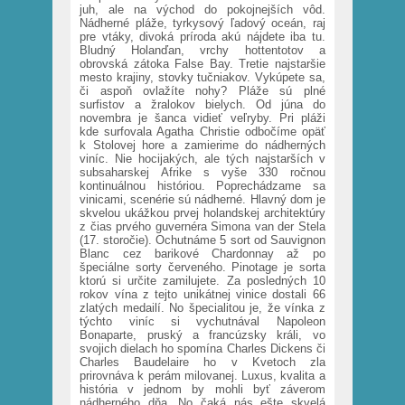
juh, ale na východ do pokojnejších vôd.
Nádherné pláže, tyrkysový ľadový oceán, raj
pre vtáky, divoká príroda akú nájdete iba tu.
Bludný Holanďan, vrchy hottentotov a
obrovská zátoka False Bay. Tretie najstaršie
mesto krajiny, stovky tučniakov. Vykúpete sa,
či aspoň ovlažíte nohy? Pláže sú plné
surfistov a žralokov bielych. Od júna do
novembra je šanca vidieť veľryby. Pri pláži
kde surfovala Agatha Christie odbočíme opäť
k Stolovej hore a zamierime do nádherných
viníc. Nie hocijakých, ale tých najstarších v
subsaharskej Afrike s vyše 330 ročnou
kontinuálnou históriou. Poprechádzame sa
vinicami, scenérie sú nádherné. Hlavný dom je
skvelou ukážkou prvej holandskej architektúry
z čias prvého guvernéra Simona van der Stela
(17. storočie). Ochutnáme 5 sort od Sauvignon
Blanc cez barikové Chardonnay až po
špeciálne sorty červeného. Pinotage je sorta
ktorú si určite zamilujete. Za posledných 10
rokov vína z tejto unikátnej vinice dostali 66
zlatých medailí. No špecialitou je, že vínka z
týchto viníc si vychutnával Napoleon
Bonaparte, pruský a francúzsky králi, vo
svojich dielach ho spomína Charles Dickens či
Charles Baudelaire ho v Kvetoch zla
prirovnáva k perám milovanej. Luxus, kvalita a
história v jednom by mohli byť záverom
nádherného dňa. No čaká nás ešte skvelá