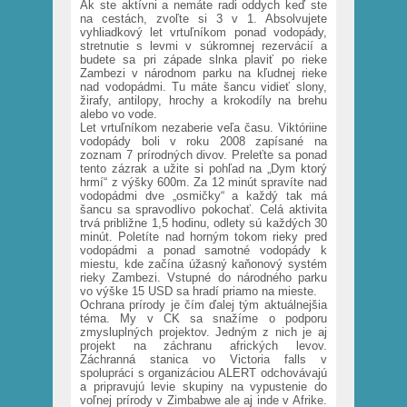
Ak ste aktívni a nemáte radi oddych keď ste
na cestách, zvoľte si 3 v 1. Absolvujete
vyhliadkový let vrtuľníkom ponad vodopády,
stretnutie s levmi v súkromnej rezervácií a
budete sa pri západe slnka plaviť po rieke
Zambezi v národnom parku na kľudnej rieke
nad vodopádmi. Tu máte šancu vidieť slony,
žirafy, antilopy, hrochy a krokodíly na brehu
alebo vo vode.
Let vrtuľníkom nezaberie veľa času. Viktóriine
vodopády boli v roku 2008 zapísané na
zoznam 7 prírodných divov. Preleťte sa ponad
tento zázrak a užite si pohľad na „Dym ktorý
hrmí“ z výšky 600m. Za 12 minút spravíte nad
vodopádmi dve „osmičky“ a každý tak má
šancu sa spravodlivo pokochať. Celá aktivita
trvá približne 1,5 hodinu, odlety sú každých 30
minút. Poletíte nad horným tokom rieky pred
vodopádmi a ponad samotné vodopády k
miestu, kde začína úžasný kaňonový systém
rieky Zambezi. Vstupné do národného parku
vo výške 15 USD sa hradí priamo na mieste.
Ochrana prírody je čím ďalej tým aktuálnejšia
téma. My v CK sa snažíme o podporu
zmysluplných projektov. Jedným z nich je aj
projekt na záchranu afrických levov.
Záchranná stanica vo Victoria falls v
spolupráci s organizáciou ALERT odchovávajú
a pripravujú levie skupiny na vypustenie do
voľnej prírody v Zimbabwe ale aj inde v Afrike.