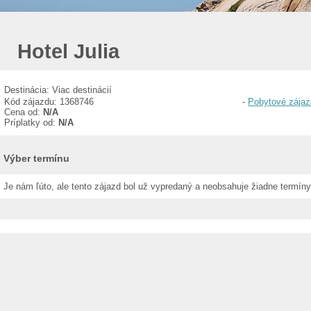
Hotel Julia
Destinácia: Viac destinácií
Kód zájazdu: 1368746
-
Pobytové zája
Cena od:
N/A
Príplatky od:
N/A
Výber termínu
Je nám ľúto, ale tento zájazd bol už vypredaný a neobsahuje žiadne termíny