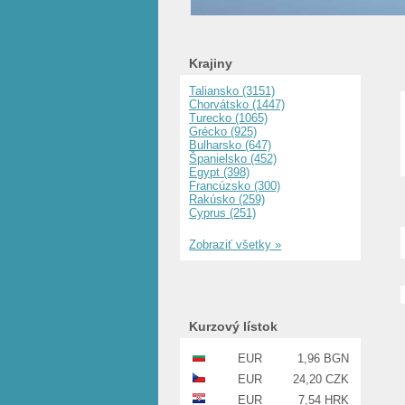
Krajiny
Taliansko (3151)
Chorvátsko (1447)
Turecko (1065)
Grécko (925)
Bulharsko (647)
Španielsko (452)
Egypt (398)
Francúzsko (300)
Rakúsko (259)
Cyprus (251)
Zobraziť všetky »
Kurzový lístok
EUR
1,96 BGN
EUR
24,20 CZK
EUR
7,54 HRK