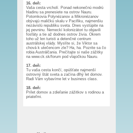
16. deň:
Vaša cesta vrcholí. Ponad nekonečnú modrú
hladinu sa prenesiete na ostrov Nauru.
Potomkovia Polynézanov a Mikronézanov
obývajú maličkú skalu v Pacifiku, najmenšiu
nezávislú republiku sveta. Dnes vystúpite na
jej pevninu. Nemeckí kolonizátori tu objavili
fosfáty a tie až dodnes ostrov živia. Okrem
toho už len turisti a detenčné centrum
austrálskej vlády. Myslíte si, že Viktor sa
chová k utečencom zle? Ha, ha. Pozrite sa čo
robia Austrálčania. Prečítajte si naše zážitky
na www.ck.sk/forum pod vlajočkou Nauru.
17. deň:
Tu vaša cesta končí, opúšťate najmenší
ostrovný štát sveta a začína dlhý let domov.
Radi Vám vybavíme let v business class.
18. deň:
Prílet domov a zdieľanie zážitkov s rodinou a
priateľmi.