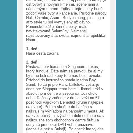
ostrovov) s novými kmeňmi, scenériami a
nádherným morom. Fotky z tejto cesty budú
zdobiť vaše byty a kancelárie. Prírodné národy
Huli, Chimbu, Asaro. Bodypainting, piercing a
afro style tu bol vymyslený už dávno.
Panenské pláže, činné spoky, málo
navštevované Šalamúny. Najmenej
navštevovaný štát sveta, najmenšia republika
Nauru.
1. deň:
Naša cesta začína.
2. deň:
Pristávame v luxusnom Singapure. Luxus,
ktorý funguje. Dáte nám za pravdu, že aj my
by sme boli radi keby to u nás bolo rovnako.
Príchod do luxusného hotela Marina Bay
Sand. To čo je pre Paríž Eiffelova veža, je
dnes pre Singapur tento hotel – ikona! Leží v
absolútnom centre a všetko sa točí okolo
neho. Raňajky začnete v druhej veži na 57
poschodí vajíčkom Benedikt (druhé najlepšie
na svete). Potom skočíte do bazéna s
najkrajším výhľadom na panorámu mesta. Ak
sa zveziete rýchlovýťahom dole ocitnete sa v
najluxusnejšom obchodnom centre štátu a
ceny sú pri nízkej DPH veľmi priaznivé
(lacnejšie než v Dubaji). Po check ine vyjdite