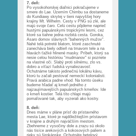
7. deň:
Po vysokohorskej diaľnici pokračujeme v
smere do Lae. Územím Chimbu sa dostaneme
do Kundiawy skrytej v tieni najvyššej hory
krajiny Mt. Wilhelm. Cesty v PNG sú zlé, ale
majú svoje čaro. Celú cestu pôjdeme naprieč
hustými papuánskymi tropickými lesmi, cez
ktoré sa tiahne jedna rozbitá cesta. Goroka,
Asaro domov slávnych "bahenných mužov".
Nahé telá potreté blatom, ktoré zaschnuté
zanecháva biely odtieň na tmavom tele a na
hlavách ťažké hlinené masky. Príbeh, ktorý sa
nesie celou históriou "mudmanov" si pozriete
na vlastné oči. Slabý proti silnému, zlo vs.
dobro a víťazí ľudská vynaliezavosť.
Ochutnáme takisto jedinečnú lokálnu kávu,
ktorú tu začali pestovať nemeckí kolonialisti.
Pravá arabica padne vhod. Na tomto úseku
budeme hľadať aj kmeň jedného z
najzaujímavejších papuánskych kmeňov. Ide
o kmeň kostier. Telá títo chlapi majú
pomaľované tak, aby vyzerali ako kostry.
8. deň:
Dnes máme v pláne prísť do prístavného
mesta Lae, ktoré je najdôležitejším prístavom
v krajine a druhým najväčším mestom.
Zbehneme z vysočiny dole a zrazu sú okolo
nás tisíce arekových a kokosových paliem a
rieky sú širokánske. Ochutnáte betelový