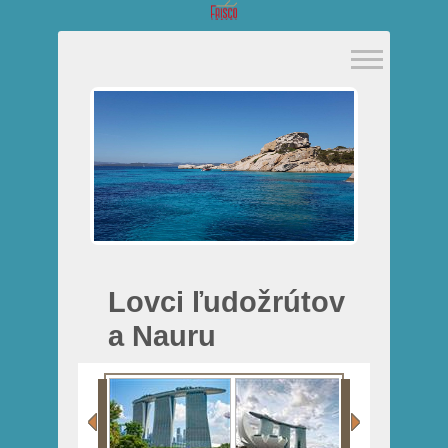
Lovci ľudožrútov
a Nauru