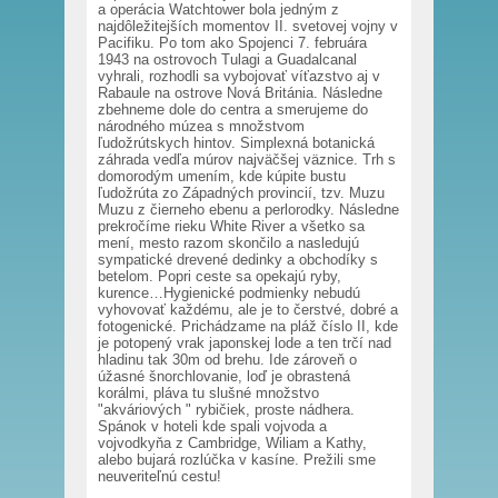
a operácia Watchtower bola jedným z
najdôležitejších momentov II. svetovej vojny v
Pacifiku. Po tom ako Spojenci 7. februára
1943 na ostrovoch Tulagi a Guadalcanal
vyhrali, rozhodli sa vybojovať víťazstvo aj v
Rabaule na ostrove Nová Británia. Následne
zbehneme dole do centra a smerujeme do
národného múzea s množstvom
ľudožrútskych hintov. Simplexná botanická
záhrada vedľa múrov najväčšej väznice. Trh s
domorodým umením, kde kúpite bustu
ľudožrúta zo Západných provincií, tzv. Muzu
Muzu z čierneho ebenu a perlorodky. Následne
prekročíme rieku White River a všetko sa
mení, mesto razom skončilo a nasledujú
sympatické drevené dedinky a obchodíky s
betelom. Popri ceste sa opekajú ryby,
kurence…Hygienické podmienky nebudú
vyhovovať každému, ale je to čerstvé, dobré a
fotogenické. Prichádzame na pláž číslo II, kde
je potopený vrak japonskej lode a ten trčí nad
hladinu tak 30m od brehu. Ide zároveň o
úžasné šnorchlovanie, loď je obrastená
korálmi, pláva tu slušné množstvo
"akváriových " rybičiek, proste nádhera.
Spánok v hoteli kde spali vojvoda a
vojvodkyňa z Cambridge, Wiliam a Kathy,
alebo bujará rozlúčka v kasíne. Prežili sme
neuveriteľnú cestu!