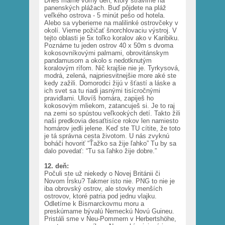
Dnes máme voľný deň, ktorý strávime na
panenských plážach. Buď pôjdete na pláž
veľkého ostrova - 5 minút pešo od hotela.
Alebo sa vyberieme na malilinké ostrovčeky v
okolí. Vieme požičať šnorchlovaciu výstroj. V
tejto oblasti je 5x toľko koralov ako v Karibiku.
Poznáme tu jeden ostrov 40 x 50m s dvoma
kokosovníkovými palmami, obrovitánskym
pandamusom a okolo s nedotknutým
koralovým rífom. Nič krajšie nie je. Tyrkysová,
modrá, zelená, najpriesvitnejšie more aké ste
kedy zažili. Domorodci žijú v šťastí a láske a
ich svet sa tu riadi jasnými tisícročnými
pravidlami. Ulovíš homára, zapiješ ho
kokosovým mliekom, zatancuješ si. Je to raj
na zemi so spústou veľkookých detí. Takto žili
naši predkovia desaťtisíce rokov len namiesto
homárov jedli jelene. Keď ste TU cítite, že toto
je tá správna cesta životom. U nás zvyknú
boháči hovoriť “Ťažko sa žije ľahko” Tu by sa
dalo povedať: “Tu sa ľahko žije dobre.”
12. deň:
Počuli ste už niekedy o Novej Británii či
Novom Írsku? Takmer isto nie. PNG to nie je
iba obrovský ostrov, ale stovky menších
ostrovov, ktoré patria pod jednu vlajku.
Odletíme k Bismarckovmu moru a
preskúmame bývalú Nemeckú Novú Guineu.
Pristáli sme v Neu-Pommern v Herbertshöhe,