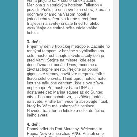
von a prejdite sa k soche striekajúceho
Merliona s historickým hotelom Fullerton v
pozadí. Počkajte si na svetelné show, ktorá sa
odohráva priamo na Vašom hoteli a
jednoduchú večeru vo forme street food
(najlepší na svete) si dáte hneď tu, alebo
vyskúšajte celebritné reštaurácie vášho
hotela.
3. deň:
Príjemný deň v tropickej metropole. Začnite ho
rannými tempami v bazéne s vyhliadkou na
celé mesto, ochutnajte skvelé a celý deň je
pred Vami. Stojíte na mieste, kde ešte
donedávna bol oceán. Dnes, moderné a
životaschopné mesto. Prejdite sa popod
gigantické stromy, navštívte mega skleník s
flórou celého sveta. Hneď oproti hotelu máte
luxusné nákupné centrum, kde slovo zľava
nepoznajú. Po moste v tvare DNA sa
dostanete cez Marina square až do Suntec
city k Fontáne bohatstva, najväčšej fontáne
na svete. Príďte tam večer a absolvujte rituál,
ktorý by Vám mal zabezpečiť peniaze.
Navečer transfer na letisko a odlet do úplne
iného sveta.
4. deň:
Ranný prílet do Port Moresby. Welcome to
Papua New Guinea alias PNG. Pristáli sme