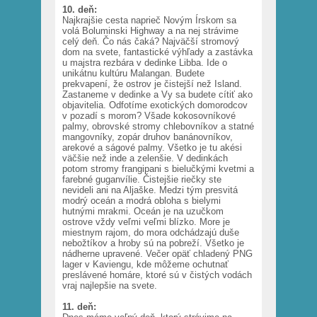
10. deň:
Najkrajšie cesta naprieč Novým Írskom sa
volá Boluminski Highway a na nej strávime
celý deň. Čo nás čaká? Najväčší stromový
dom na svete, fantastické výhľady a zastávka
u majstra rezbára v dedinke Libba. Ide o
unikátnu kultúru Malangan. Budete
prekvapení, že ostrov je čistejší než Island.
Zastaneme v dedinke a Vy sa budete cítiť ako
objavitelia. Odfotíme exotických domorodcov
v pozadí s morom? Všade kokosovníkové
palmy, obrovské stromy chlebovníkov a statné
mangovníky, zopár druhov banánovníkov,
arekové a ságové palmy. Všetko je tu akési
väčšie než inde a zelenšie. V dedinkách
potom stromy frangipani s bielučkými kvetmi a
farebné guganvílie. Čistejšie riečky ste
nevideli ani na Aljaške. Medzi tým presvitá
modrý oceán a modrá obloha s bielymi
hutnými mrakmi. Oceán je na uzučkom
ostrove vždy veľmi veľmi blízko. More je
miestnym rajom, do mora odchádzajú duše
nebožtíkov a hroby sú na pobreží. Všetko je
nádherne upravené. Večer opäť chladený PNG
lager v Kaviengu, kde môžeme ochutnať
preslávené homáre, ktoré sú v čistých vodách
vraj najlepšie na svete.
11. deň: