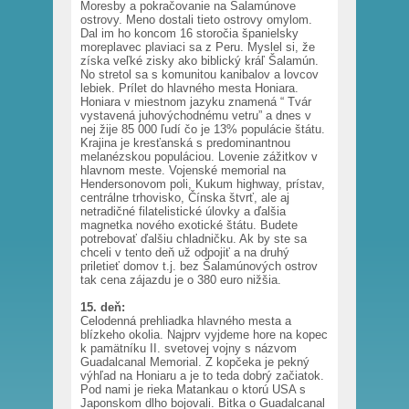
Moresby a pokračovanie na Šalamúnove
ostrovy. Meno dostali tieto ostrovy omylom.
Dal im ho koncom 16 storočia španielsky
moreplavec plaviaci sa z Peru. Myslel si, že
získa veľké zisky ako biblický kráľ Šalamún.
No stretol sa s komunitou kanibalov a lovcov
lebiek. Prílet do hlavného mesta Honiara.
Honiara v miestnom jazyku znamená “ Tvár
vystavená juhovýchodnému vetru” a dnes v
nej žije 85 000 ľudí čo je 13% populácie štátu.
Krajina je kresťanská s predominantnou
melanézskou populáciou. Lovenie zážitkov v
hlavnom meste. Vojenské memorial na
Hendersonovom poli, Kukum highway, prístav,
centrálne trhovisko, Čínska štvrť, ale aj
netradičné filatelistické úlovky a ďalšia
magnetka nového exotické štátu. Budete
potrebovať ďalšiu chladničku. Ak by ste sa
chceli v tento deň už odpojiť a na druhý
priletieť domov t.j. bez Šalamúnových ostrov
tak cena zájazdu je o 380 euro nižšia.
15. deň:
Celodenná prehliadka hlavného mesta a
blízkeho okolia. Najprv vyjdeme hore na kopec
k pamätníku II. svetovej vojny s názvom
Guadalcanal Memorial. Z kopčeka je pekný
výhľad na Honiaru a je to teda dobrý začiatok.
Pod nami je rieka Matankau o ktorú USA s
Japonskom dlho bojovali. Bitka o Guadalcanal