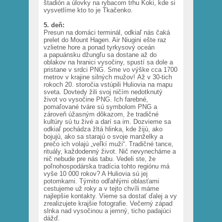
štadión a úlovky na rybacom trhu Koki, kde si
vysvetlíme kto to je Tkačenko.
5. deň:
Presun na domáci terminál, odkiaľ nás čaká
prelet do Mount Hagen. Air Niugini ešte raz
vzlietne hore a ponad tyrkysový oceán
a papuánsku džungľu sa dostane až do
oblakov na hranici vysočiny, spustí sa dole a
pristane v srdci PNG. Sme vo výške cca 1700
metrov v krajine silných mužov! Až v 30-tich
rokoch 20. storočia vstúpili Huliovia na mapu
sveta. Dovtedy žili svoj ničím nedotknutý
život vo vysočine PNG. Ich farebné,
pomaľované tváre sú symbolom PNG a
zároveň úžasným dôkazom, že tradičné
kultúry sú tu živé a darí sa im. Dozvieme sa
odkiaľ pochádza žltá hlinka, kde žijú, ako
bojujú, ako sa starajú o svoje manželky a
prečo ich volajú „veľkí muži“. Tradičné tance,
rituály, každodenný život. Nič nevynecháme a
nič nebude pre nás tabu. Vedeli ste, že
poľnohospodárska tradícia tohto regiónu má
vyše 10 000 rokov? A Huliovia sú jej
potomkami. Týmito odľahlými oblasťami
cestujeme už roky a v tejto chvíli máme
najlepšie kontakty. Vieme sa dostať ďalej a vy
zrealizujete krajšie fotografie. Večerný západ
slnka nad vysočinou a jemný, ticho padajúci
dážď.