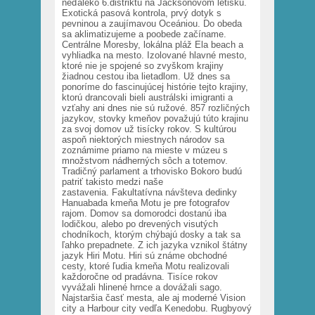
neďaleko 6.dištriktu na Jacksonovom letisku.
Exotická pasová kontrola, prvý dotyk s
pevninou a zaujímavou Oceániou. Do obeda
sa aklimatizujeme a poobede začíname.
Centrálne Moresby, lokálna pláž Ela beach a
vyhliadka na mesto. Izolované hlavné mesto,
ktoré nie je spojené so zvyškom krajiny
žiadnou cestou iba lietadlom. Už dnes sa
ponoríme do fascinujúcej histórie tejto krajiny,
ktorú drancovali bieli austrálski imigranti a
vzťahy ani dnes nie sú ružové. 857 rozličných
jazykov, stovky kmeňov považujú túto krajinu
za svoj domov už tisícky rokov. S kultúrou
aspoň niektorých miestnych národov sa
zoznámime priamo na mieste v múzeu s
množstvom nádherných sôch a totemov.
Tradičný parlament a trhovisko Bokoro budú
patriť takisto medzi naše
zastavenia. Fakultatívna návšteva dedinky
Hanuabada kmeňa Motu je pre fotografov
rajom. Domov sa domorodci dostanú iba
lodičkou, alebo po drevených visutých
chodníkoch, ktorým chýbajú dosky a tak sa
ľahko prepadnete. Z ich jazyka vznikol štátny
jazyk Hiri Motu. Hiri sú známe obchodné
cesty, ktoré ľudia kmeňa Motu realizovali
každoročne od pradávna. Tisíce rokov
vyvážali hlinené hrnce a dovážali sago.
Najstaršia časť mesta, ale aj moderné Vision
city a Harbour city vedľa Kenedobu. Rugbyový