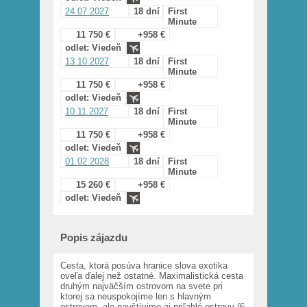
24.07.2027
18 dní
First
Minute
11 750 €
+958 €
odlet: Viedeň
13.10.2027
18 dní
First
Minute
11 750 €
+958 €
odlet: Viedeň
10.11.2027
18 dní
First
Minute
11 750 €
+958 €
odlet: Viedeň
01.02.2028
18 dní
First
Minute
15 260 €
+958 €
odlet: Viedeň
Popis zájazdu
Cesta, ktorá posúva hranice slova exotika
oveľa ďalej než ostatné. Maximalistická cesta
druhým najväčším ostrovom na svete pri
ktorej sa neuspokojíme len s hlavným
ostrovom, ale navštívime aj priľahlé ostrovy (6