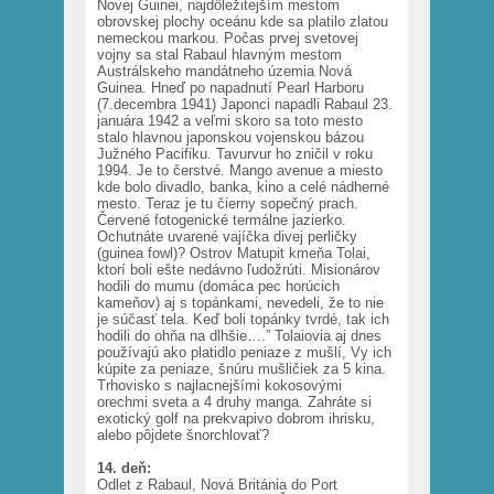
Novej Guinei, najdôležitejším mestom
obrovskej plochy oceánu kde sa platilo zlatou
nemeckou markou. Počas prvej svetovej
vojny sa stal Rabaul hlavným mestom
Austrálskeho mandátneho územia Nová
Guinea. Hneď po napadnutí Pearl Harboru
(7.decembra 1941) Japonci napadli Rabaul 23.
januára 1942 a veľmi skoro sa toto mesto
stalo hlavnou japonskou vojenskou bázou
Južného Pacifiku. Tavurvur ho zničil v roku
1994. Je to čerstvé. Mango avenue a miesto
kde bolo divadlo, banka, kino a celé nádherné
mesto. Teraz je tu čierny sopečný prach.
Červené fotogenické termálne jazierko.
Ochutnáte uvarené vajíčka divej perličky
(guinea fowl)? Ostrov Matupit kmeňa Tolai,
ktorí boli ešte nedávno ľudožrúti. Misionárov
hodili do mumu (domáca pec horúcich
kameňov) aj s topánkami, nevedeli, že to nie
je súčasť tela. Keď boli topánky tvrdé, tak ich
hodili do ohňa na dlhšie….” Tolaiovia aj dnes
používajú ako platidlo peniaze z mušlí, Vy ich
kúpite za peniaze, šnúru mušličiek za 5 kina.
Trhovisko s najlacnejšími kokosovými
orechmi sveta a 4 druhy manga. Zahráte si
exotický golf na prekvapivo dobrom ihrisku,
alebo pôjdete šnorchlovať?
14. deň:
Odlet z Rabaul, Nová Británia do Port