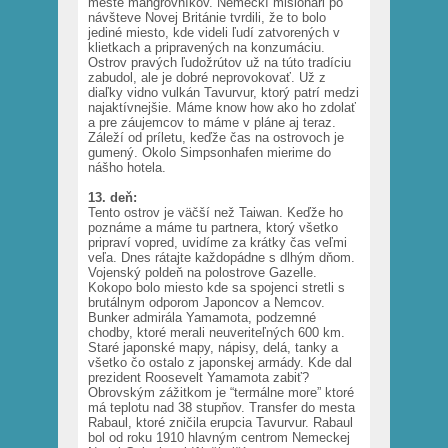
meste mangrovníkov. Nemeckí misionári po
návšteve Novej Británie tvrdili, že to bolo
jediné miesto, kde videli ľudí zatvorených v
klietkach a pripravených na konzumáciu.
Ostrov pravých ľudožrútov už na túto tradíciu
zabudol, ale je dobré neprovokovať. Už z
diaľky vidno vulkán Tavurvur, ktorý patrí medzi
najaktívnejšie. Máme know how ako ho zdolať
a pre záujemcov to máme v pláne aj teraz.
Záleží od príletu, keďže čas na ostrovoch je
gumený. Okolo Simpsonhafen mierime do
nášho hotela.
13. deň:
Tento ostrov je väčší než Taiwan. Keďže ho
poznáme a máme tu partnera, ktorý všetko
pripraví vopred, uvidíme za krátky čas veľmi
veľa. Dnes rátajte každopádne s dlhým dňom.
Vojenský poldeň na polostrove Gazelle.
Kokopo bolo miesto kde sa spojenci stretli s
brutálnym odporom Japoncov a Nemcov.
Bunker admirála Yamamota, podzemné
chodby, ktoré merali neuveriteľných 600 km.
Staré japonské mapy, nápisy, delá, tanky a
všetko čo ostalo z japonskej armády. Kde dal
prezident Roosevelt Yamamota zabiť?
Obrovským zážitkom je “termálne more” ktoré
má teplotu nad 38 stupňov. Transfer do mesta
Rabaul, ktoré zničila erupcia Tavurvur. Rabaul
bol od roku 1910 hlavným centrom Nemeckej