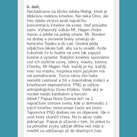
6. deň:
Nachádzame sa blízko údolia Wahgi, ktoré je
biblickou mekkou kmeňov. Nie rieka Omo, ale
toto údolie skrýva azda najväčšiu
koncentráciu kmeňov na svete. Veď posúdite
sami. Vyhasnutý vulkán Mt. Hagen chráni
mesto a údolie na jednej strane, Mt. Rondon
na druhej a otvorené brány smerujú do
horúceho Sepiku a do Lae. Úrodná pôda
odjakživa lákala ľudí, aby sa tu usadili. Azda
čokoľvek čo tu hodíte na zem tak zapustí
korene a vyrastie. Babylon kmeňov spoznáme
cez ich rozličné vzory, odevy, masky, totemy.
Chimbu, Mt.Hagen, Huli, každý je iný, každý
nosí inú masku, rozpráva iným jazykom má
iné pomaľovanie. Tisíce rokov títo ľudia
nemohli cestovať a žili v maximálnej izolácii a
kmeňovom nepriateľstve. PNG je veľkou
antropologickou živou štúdiou. Viete aký je
rozdiel medzi kanibalom a lovcom
lebiek? Papua Nová Guinea leží na 2.
najväčšom ostrove sveta, kde si domorodci z
iných kmeňov nerozumejú často ani slovo.
Tajomstvá PNG dodnes nie sú objavené. Ide o
svet ktorý skončil včera. No tu akosi stále
pokračuje. Papua je úžasná v tom, že práve tu
sa pôvodné zvyky udržali dlhšie než inde a
mnohé sa udržiavajú až do dnešných čias.