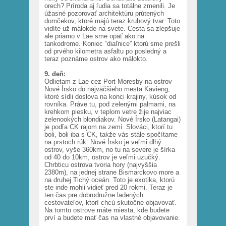
orech? Príroda aj ľudia sa totálne zmenili. Je
úžasné pozorovať architektúru prútených
domčekov, ktoré majú teraz kruhový tvar. Toto
vidíte už málokde na svete. Cesta sa zlepšuje
ale priamo v Lae sme opäť ako na
tankodrome. Koniec “diaľnice” ktorú sme prešli
od prvého kilometra asfaltu po posledný a
teraz poznáme ostrov ako málokto.
9. deň:
Odlietam z Lae cez Port Moresby na ostrov
Nové Írsko do najväčšieho mesta Kavieng,
ktoré sídli doslova na konci krajiny, kúsok od
rovníka. Práve tu, pod zelenými palmami, na
krehkom piesku, v teplom vetre žije najviac
zelenookých blondiakov. Nové Írsko (Latangai)
je podľa CK rajom na zemi. Slováci, ktorí tu
boli, boli iba s CK, takže vás stále spočítame
na prstoch rúk. Nové Írsko je veľmi dlhý
ostrov, vyše 360km, no tu na severe je šírka
od 40 do 10km, ostrov je veľmi uzučký.
Chrbticu ostrova tvoria hory (najvyššia
2380m), na jednej strane Bismarckovo more a
na druhej Tichý oceán. Toto je exotika, ktorú
ste inde mohli vidieť pred 20 rokmi. Teraz je
ten čas pre dobrodružne ladených
cestovateľov, ktorí chcú skutočne objavovať.
Na tomto ostrove máte miesta, kde budete
prví a budete mať čas na vlastné objavovanie.