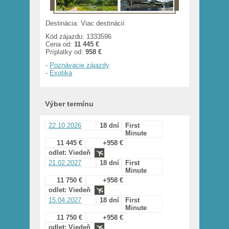
Destinácia: Viac destinácií
Kód zájazdu: 1333596
Cena od:
11 445 €
Príplatky od:
958 €
-
Poznávacie zájazdy
-
Exotika
Výber termínu
22.10.2026
18 dní
First
Minute
11 445 €
+958 €
odlet: Viedeň
21.02.2027
18 dní
First
Minute
11 750 €
+958 €
odlet: Viedeň
15.04.2027
18 dní
First
Minute
11 750 €
+958 €
odlet: Viedeň