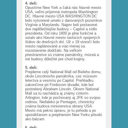
4. deň:
Opustíme New York a čaká nás hlavné mesto
USA, veľmi príjemná metropola Washington
DC. Hlavné mesto USA WASHINGTON DC
bolo vytvorené umelo z darovaných pozemkov
Virgínie a Marylandu. Najprv boli postavené
dve najdôležitejšie budovy – Capitol a sídlo
prezidenta. Od roku 1800 je plne funkčné a
ostalo ako hlavné mesto rastúcich spojených
štátov do dnešných dní. Už v 19 storočí bolo
mesto naplánované a viac-menej sa
rozostavenie dodržalo. Na veľkom
priestranstve sú známe pamätníky, múzeá a
iné budovy dôležité pre chod krajiny.
5. deň:
Prejdeme celý National Mall od Bieleho domu,
okolo Lincolnovho pamätníka, cez múzeum
letectva a vesmíru po Capitol. Prehliadku
zakončíme pri Fordovom divadle, kde bol
postrelený Abraham Lincoln. Okrem National
Mall sa tu nachádza aj známy cintorín
Arlington, kde je pochovaný aj JFK so svojou
rodinou. Neďaleko je Pentagon, chronicky
známa budova ministerstva obrany USA.
Mesto má peknú úpravu, je tu pohoda a po
uponáhľanom a preplnenom New Yorku pôsobí
ako balzam.
6. deň: