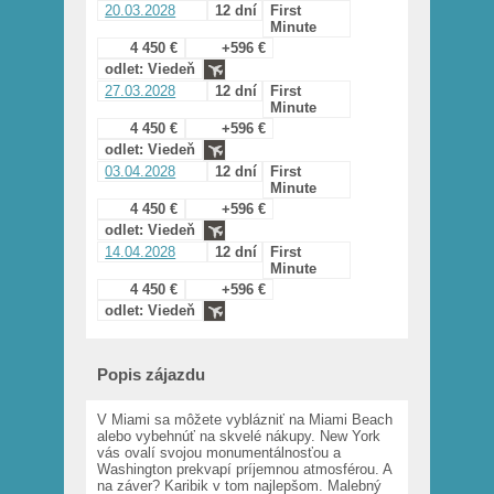
20.03.2028
12 dní
First
Minute
4 450 €
+596 €
odlet: Viedeň
27.03.2028
12 dní
First
Minute
4 450 €
+596 €
odlet: Viedeň
03.04.2028
12 dní
First
Minute
4 450 €
+596 €
odlet: Viedeň
14.04.2028
12 dní
First
Minute
4 450 €
+596 €
odlet: Viedeň
Popis zájazdu
V Miami sa môžete vyblázniť na Miami Beach
alebo vybehnúť na skvelé nákupy. New York
vás ovalí svojou monumentálnosťou a
Washington prekvapí príjemnou atmosférou. A
na záver? Karibik v tom najlepšom. Malebný