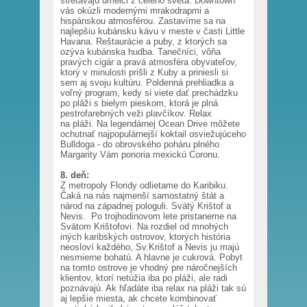
stretávajú umelci z celého sveta. Downtown
vás okúzli modernými mrakodrapmi a
hispánskou atmosférou. Zastavíme sa na
najlepšiu kubánsku kávu v meste v časti Little
Havana. Reštaurácie a puby, z ktorých sa
ozýva kubánska hudba. Tanečníci, vôňa
pravých cigár a pravá atmosféra obyvateľov,
ktorý v minulosti prišli z Kuby a priniesli si
sem aj svoju kultúru. Poldenná prehliadka a
voľný program, kedy si viete dať prechádzku
po pláži s bielym pieskom, ktorá je plná
pestrofarebných veži plavčíkov. Relax
na pláži. Na legendárnej Ocean Drive môžete
ochutnať najpopulárnejší koktail osviežujúceho
Bulldoga - do obrovského poháru plného
Margarity Vám ponoria mexickú Coronu.
8. deň:
Z metropoly Floridy odlietame do Karibiku.
Čaká na nás najmenší samostatný štát a
národ na západnej pologuli. Svätý Krištof a
Nevis. Po trojhodinovom lete pristaneme na
Svätom Krištofovi. Na rozdiel od mnohých
iných karibských ostrovov, ktorých história
neosloví každého, Sv.Krištof a Nevis ju majú
nesmierne bohatú. A hlavne je cukrová. Pobyt
na tomto ostrove je vhodný pre náročnejších
klientov, ktorí netúžia iba po pláži, ale radi
poznávajú. Ak hľadáte iba relax na pláži tak sú
aj lepšie miesta, ak chcete kombinovať