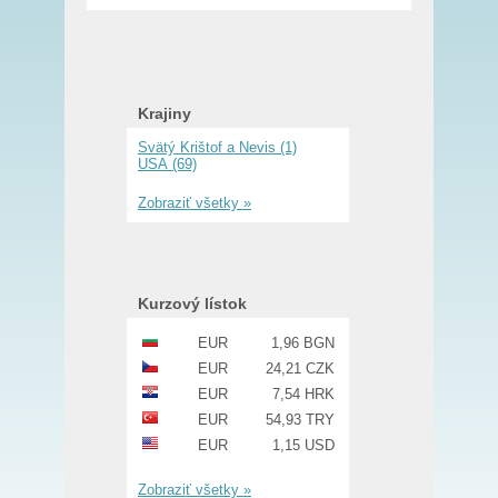
Krajiny
Svätý Krištof a Nevis (1)
USA (69)
Zobraziť všetky »
Kurzový lístok
EUR
1,96 BGN
EUR
24,21 CZK
EUR
7,54 HRK
EUR
54,93 TRY
EUR
1,15 USD
Zobraziť všetky »