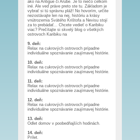
ako na Antigue či Arube. Je to niečo celkom
iné. Ale veď práve preto ste tu. Základom je
vybrať si tú správnu pláž! No hovorím, určite
nezostávajte len na nej, históriu a krásy
vnútrozemia Svätého Krištofa a Nevisu stojí
za to prebádať... Chcete vedieť o Karibiku
viac? Prečítajte si skvelý blog o všetkých
ostrovoch Karibiku na
9. deň:
Relax na cukrových ostrovoch prípadne
individuálne spoznávanie zaujímavej histórie.
10. deň:
Relax na cukrových ostrovoch prípadne
individuálne spoznávanie zaujímavej histórie.
11. deň:
Relax na cukrových ostrovoch prípadne
individuálne spoznávanie zaujímavej histórie.
12. deň:
Relax na cukrových ostrovoch prípadne
individuálne spoznávanie zaujímavej histórie.
13. deň:
Odlet domov v poobedňajších hodinách.
14. deň:
Prílet.