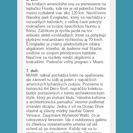
Na krídlach amerického sna sa prenesieme na
teplučkú Floridu, kde nie je od pobrežia žiadne
mesto vzdialené viac ako 120 km. Navštívime
Národný park Eveglades, ktorý sa nachádza v
rozsiahlych bažinách, z veľkej časti pokrytý
mokraďami so svojou špecifickou faunou a
flórou. Zážitkom je rýchla jazda na tzv.
airboats alebo vznášadlách, ktoré sa pohybujú
plytkými močariskami rýchlosťou aj 70 km/h.
Everglades je známy predovšetkým vďaka
aligátorom, ktorého, ak budeme mať šťastie,
uvidíme vo svojom prirodzenom habitate.
Naučíme sa rozdiely medzi aligátormi a
krokodílmi. Podvečer voľný program v Miami.
7. deň:
MIAMI: odkiaľ pochádza krém na opaľovanie,
ale zároveň tu sídli aj jeden z najväčších
amerických lyžiarskych zväzov. Pozrieme si
historickú Art Deco štvrť, najväčšiu kolekciu
budov postavených v tomto architektonickom
štýle, ktorý po získaní titulu "národná kultúrna
a architektonická pamiatka" nesmie podliehať
zmenám dizajnu. Jednu z víl na Ocean Drive
vlastnil aj slávny módny návrhár Gianni
Versace. Zaujímavé Wynwood Walls, čo je
celosvetový fenomén. Ide o outdoorovú galériu
so zbierkou streetartového umenia od old
school až po inovátorov. Každý rok sa tu