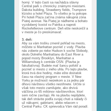
horný. V tejto časti sa nachádza slávny
Central park s chronicky známymi miestami.
Dakota building, Strawberry fields, Trumpove
klzisko a hotel Plaza. To všetko je tu pokope.
Pri hoteli Plaza začína známa nákupná zóna
Piatej avenue. Na Piatej je nádherne a bohato
vyzdobený kostol sv.Patrika a naproti
Rockefellerove centrum. Deň ešte neskončil a
v meste je čo preskúmavať.
3. deň:
Aby sa vám trošku zmenil pohľad na mesto,
môžete si Manhattan pozrieť z vody. Plavba
nás zoberie po rieke Hudson k soche Slobody,
okolo Dolného Manhattanu do East River a
popod mosty Brooklyn, Manhattan a
Williamsburg k centrále OSN. (Plavba je
fakultatívna). Budete mať šancu pofotiť a
pozrieť si mesto z iného uhla. Po tejto plavbe,
ktorá trvá dve hodiny, máte ešte dostatok
času na vlastný program v meste. V New
Yorku je možností neúrekom a za jednu pár
dňovú návštevu všetko nestihnete. Určite si
však toto mesto zamilujete, ako drvivá
väčšina zo 65 miliónov návštevníkov, ktorí
sem ročne zavítajú. Ak na plavbu nepôjdete,
tak deň strávite podľa svojej chuti a nálady či
už nákupmi, galériami, alebo relaxom v
Central Parku. CK sprievodca Vám rád poradí.