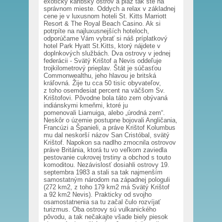
exotický karibský ostrov a pláž tak ste na
správnom mieste. Oddych a relax v základnej
cene je v luxusnom hoteli St. Kitts Marriott
Resort & The Royal Beach Casino. Ak si
potrpíte na najluxusnejších hoteloch,
odporúčame Vám vybrať si náš príplatkový
hotel Park Hyatt St.Kitts, ktorý nájdete v
doplnkových službách. Dva ostrovy v jednej
federácii - Svätý Krištof a Nevis oddeľuje
trojkilometrový prieplav. Štát je súčasťou
Commonwealthu, jeho hlavou je britská
kráľovná. Žije tu cca 50 tisíc obyvateľov,
z toho osemdesiat percent na väčšom Sv.
Krištofovi. Pôvodne bola táto zem obývaná
indiánskymi kmeňmi, ktoré ju
pomenovali Liamuiga, alebo „úrodná zem“.
Neskôr o územie postupne bojovali Angličania,
Francúzi a Španieli, a práve Krištof Kolumbus
mu dal neskorší názov San Cristóbal, svätý
Krištof. Napokon sa nadlho zmocnila ostrovov
práve Británia, ktorá tu vo veľkom zaviedla
pestovanie cukrovej trstiny a obchod s touto
komoditou. Nezávislosť dosiahli ostrovy 19.
septembra 1983 a stali sa tak najmenším
samostatným národom na západnej pologuli
(272 km2, z toho 179 km2 má Svätý Krištof
a 92 km2 Nevis). Prakticky od svojho
osamostatnenia sa tu začal čulo rozvíjať
turizmus. Oba ostrovy sú vulkanického
pôvodu, a tak nečakajte všade biely piesok