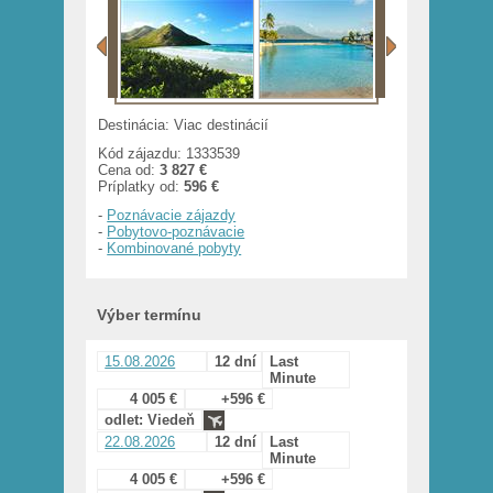
Destinácia: Viac destinácií
Kód zájazdu: 1333539
Cena od:
3 827 €
Príplatky od:
596 €
-
Poznávacie zájazdy
-
Pobytovo-poznávacie
-
Kombinované pobyty
Výber termínu
15.08.2026
12 dní
Last
Minute
4 005 €
+596 €
odlet: Viedeň
22.08.2026
12 dní
Last
Minute
4 005 €
+596 €