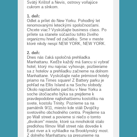
Svätý Krištof a Nevis, ostrovy voňajúce
cukrom a slnkom.
1. deň:
Odlet a prílet do New Yorku. Pohodlný let
renomovanými leteckými spoločnosťami.
Chcete viac? Vyskúšajte business class. Po
prílete sa stanete súčasťou tohto živého
organizmu hneď od začiatku. Sme v meste
ktoré nikdy nespí NEW YORK, NEW YORK.
2. deň:
Dnes nás čaká spoločná prehliadka
Manhattanu. Keďže každý má šancu si vybrať
hotel, ktorý mu najviac vyhovuje, pozbierame
sa z hotelov a prehliadku začneme na dolnom
Manhattane. Vyskúšajte naše prémiové hotely
priamo na Times square! Z Battery parku je
pohľad na Ellis Island a na Sochu slobody.
Okolo najstaršieho parčíku v New Yorku a
soche útočiaceho býka sa prejdeme k
pravdepodobne najbohatšiemu kostolíku na
svete, kostolu Trinity. Pozrieme sa na
pamätník 9/11, miesto kde stáli Dvojičky
svetového obchodného centra. Prejdeme sa
po Wall street a povieme si niečo o tomto
„divokom“ mieste, ktoré sa mnohokrát stalo
predlohou filmov Wall street nás dovedie k
East river a k vyhliadke na Brooklynský most.
Z dolného Manhattanu sa presunieme na