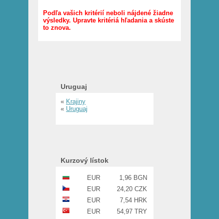
Podľa vašich kritérií neboli nájdené žiadne
výsledky. Upravte kritériá hľadania a skúste
to znova.
Uruguaj
«
Krajiny
«
Uruguaj
Kurzový lístok
EUR
1,96 BGN
EUR
24,20 CZK
EUR
7,54 HRK
EUR
54,97 TRY