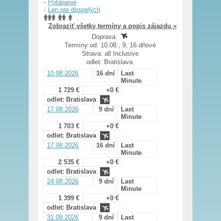
-
Potápanie
-
Len pre dospelých
Zobraziť všetky termíny a popis zájazdu »
Doprava:
Termíny od: 10.08., 9, 16 dňové
Strava: all Inclusive
odlet: Bratislava
10.08.2026
16 dní
Last
Minute
1 729 €
+0 €
odlet: Bratislava
17.08.2026
9 dní
Last
Minute
1 703 €
+0 €
odlet: Bratislava
17.08.2026
16 dní
Last
Minute
2 535 €
+0 €
odlet: Bratislava
24.08.2026
9 dní
Last
Minute
1 399 €
+0 €
odlet: Bratislava
31.08.2026
9 dní
Last