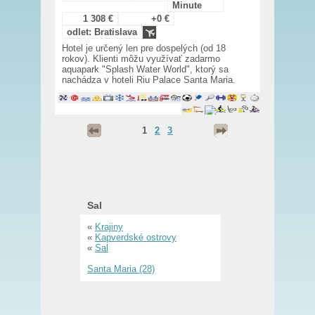
Minute
1 308 €
+0 €
odlet: Bratislava
Hotel je určený len pre dospelých (od 18
rokov). Klienti môžu využívať zadarmo
aquapark "Splash Water World", ktorý sa
nachádza v hoteli Riu Palace Santa Maria.
1
2
3
Sal
«
Krajiny
«
Kapverdské ostrovy
«
Sal
Santa Maria (28)