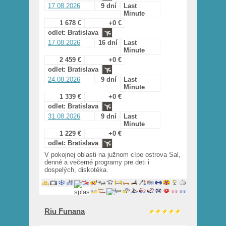
17.08.2026
9 dní
Last
Minute
1 678 €
+0 €
odlet: Bratislava
17.08.2026
16 dní
Last
Minute
2 459 €
+0 €
odlet: Bratislava
24.08.2026
9 dní
Last
Minute
1 339 €
+0 €
odlet: Bratislava
31.08.2026
9 dní
Last
Minute
1 229 €
+0 €
odlet: Bratislava
V pokojnej oblasti na južnom cípe ostrova Sal,
denné a večerné programy pre deti i
dospelých, diskotéka.
Riu Funana