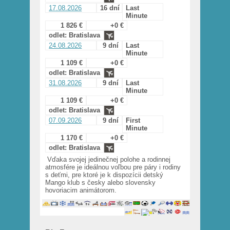
17.08.2026
16 dní
Last
Minute
1 826 €
+0 €
odlet: Bratislava
24.08.2026
9 dní
Last
Minute
1 109 €
+0 €
odlet: Bratislava
31.08.2026
9 dní
Last
Minute
1 109 €
+0 €
odlet: Bratislava
07.09.2026
9 dní
First
Minute
1 170 €
+0 €
odlet: Bratislava
Vďaka svojej jedinečnej polohe a rodinnej
atmosfére je ideálnou voľbou pre páry i rodiny
s deťmi, pre ktoré je k dispozícii detský
Mango klub s česky alebo slovensky
hovoriacim animátorom.