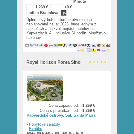
Minute
1 269 €
+0 €
odlet: Bratislava
Úplne nový hotel, ktorého otvorenie je
naplánované na jar 2025, bude jedným z
najlepších a najkvalitnejších hotelov na
Kapverdách. All inclusive 24 hodín. Množstvo
bazénov.
Royal Horizon Ponta Sino
Cena zájazdu od:
1 269 €
Cena s príplatkami od:
1 269 €
Kapverdské ostrovy
,
Sal
,
Santa Maria
-
Pobytové zájazdy
-
Exotika