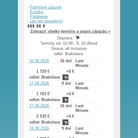
-
Pobytové zájazdy
-
Exotika
-
Potápanie
-
Len pre dospelých
Zobraziť všetky termíny a popis zájazdu »
Doprava:
Termíny od: 10.08., 9, 16 dňové
Strava: all Inclusive
odlet: Bratislava
10.08.2026
16 dní
Last
Minute
1 729 €
+0 €
odlet: Bratislava
17.08.2026
9 dní
Last
Minute
1 703 €
+0 €
odlet: Bratislava
17.08.2026
16 dní
Last
Minute
2 535 €
+0 €
odlet: Bratislava
24.08.2026
9 dní
Last
Minute