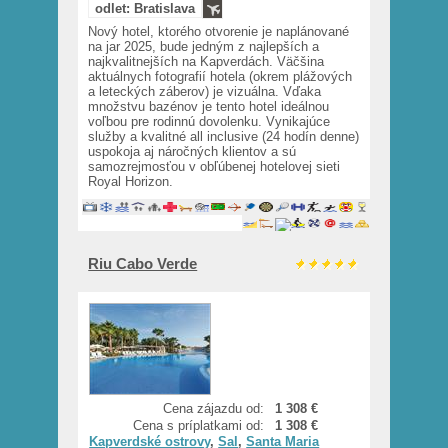
odlet: Bratislava
Nový hotel, ktorého otvorenie je naplánované
na jar 2025, bude jedným z najlepších a
najkvalitnejších na Kapverdách. Väčšina
aktuálnych fotografií hotela (okrem plážových
a leteckých záberov) je vizuálna. Vďaka
množstvu bazénov je tento hotel ideálnou
voľbou pre rodinnú dovolenku. Vynikajúce
služby a kvalitné all inclusive (24 hodín denne)
uspokoja aj náročných klientov a sú
samozrejmosťou v obľúbenej hotelovej sieti
Royal Horizon.
Riu Cabo Verde
Cena zájazdu od:
1 308 €
Cena s príplatkami od:
1 308 €
Kapverdské ostrovy
,
Sal
,
Santa Maria