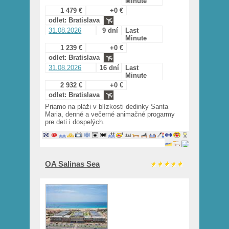
Minute
1 479 €
+0 €
odlet: Bratislava
31.08.2026
9 dní
Last
Minute
1 239 €
+0 €
odlet: Bratislava
31.08.2026
16 dní
Last
Minute
2 932 €
+0 €
odlet: Bratislava
Priamo na pláži v blízkosti dedinky Santa
Maria, denné a večerné animačné progarmy
pre deti i dospelých.
OA Salinas Sea