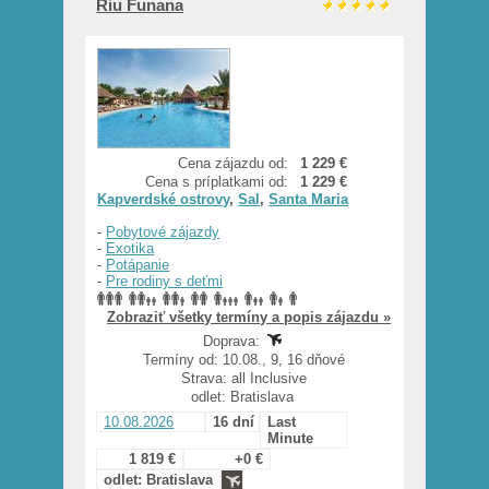
Riu Funana
Cena zájazdu od:
1 229 €
Cena s príplatkami od:
1 229 €
Kapverdské ostrovy
,
Sal
,
Santa Maria
-
Pobytové zájazdy
-
Exotika
-
Potápanie
-
Pre rodiny s deťmi
Zobraziť všetky termíny a popis zájazdu »
Doprava:
Termíny od: 10.08., 9, 16 dňové
Strava: all Inclusive
odlet: Bratislava
10.08.2026
16 dní
Last
Minute
1 819 €
+0 €
odlet: Bratislava