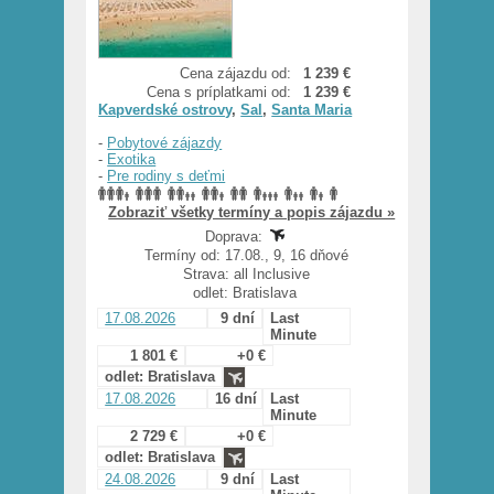
Cena zájazdu od:
1 239 €
Cena s príplatkami od:
1 239 €
Kapverdské ostrovy
,
Sal
,
Santa Maria
-
Pobytové zájazdy
-
Exotika
-
Pre rodiny s deťmi
Zobraziť všetky termíny a popis zájazdu »
Doprava:
Termíny od: 17.08., 9, 16 dňové
Strava: all Inclusive
odlet: Bratislava
17.08.2026
9 dní
Last
Minute
1 801 €
+0 €
odlet: Bratislava
17.08.2026
16 dní
Last
Minute
2 729 €
+0 €
odlet: Bratislava
24.08.2026
9 dní
Last