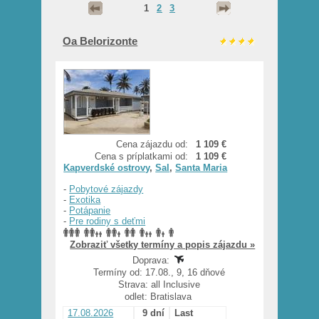
1
2
3
Oa Belorizonte
Cena zájazdu od:
1 109 €
Cena s príplatkami od:
1 109 €
Kapverdské ostrovy
,
Sal
,
Santa Maria
-
Pobytové zájazdy
-
Exotika
-
Potápanie
-
Pre rodiny s deťmi
Zobraziť všetky termíny a popis zájazdu »
Doprava:
Termíny od: 17.08., 9, 16 dňové
Strava: all Inclusive
odlet: Bratislava
17.08.2026
9 dní
Last