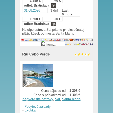
1 399 €
+0 €
odlet: Bratislava
31.08.2026
9 dní
Last
Minute
1 308 €
+0 €
odlet: Bratislava
Na cípe ostrova Sal priamo pri piesočnatej
pláži, kúsok od mesta Santa Maria.
Riu Cabo Verde
Cena zájazdu od:
1 308 €
Cena s príplatkami od:
1 308 €
Kapverdské ostrovy
,
Sal
,
Santa Maria
-
Pobytové zájazdy
-
Exotika