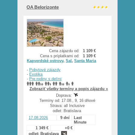
OA Belorizonte
Cena zájazdu od:
1 109 €
Cena s príplatkami od:
1 109 €
Kapverdské ostrovy
,
Sal
,
Santa Maria
-
Pobytové zájazdy
-
Exotika
-
Pre rodiny s deťmi
Zobraziť všetky termíny a popis zájazdu »
Doprava:
Termíny od: 17.08., 9, 16 dňové
Strava: all Inclusive
odlet: Bratislava
17.08.2026
9 dní
Last
Minute
1 349 €
+0 €
odlet: Bratislava