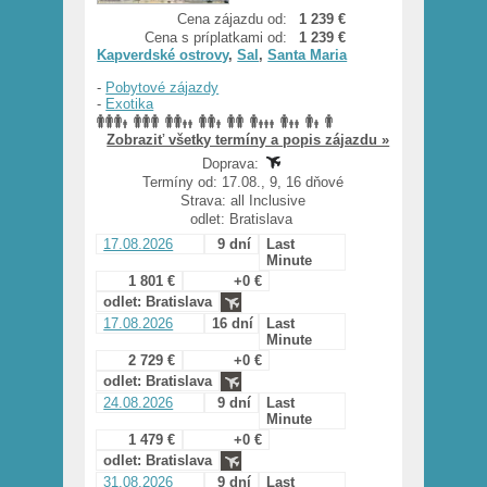
Cena zájazdu od:
1 239 €
Cena s príplatkami od:
1 239 €
Kapverdské ostrovy
,
Sal
,
Santa Maria
-
Pobytové zájazdy
-
Exotika
Zobraziť všetky termíny a popis zájazdu »
Doprava:
Termíny od: 17.08., 9, 16 dňové
Strava: all Inclusive
odlet: Bratislava
17.08.2026
9 dní
Last
Minute
1 801 €
+0 €
odlet: Bratislava
17.08.2026
16 dní
Last
Minute
2 729 €
+0 €
odlet: Bratislava
24.08.2026
9 dní
Last
Minute
1 479 €
+0 €
odlet: Bratislava
31.08.2026
9 dní
Last