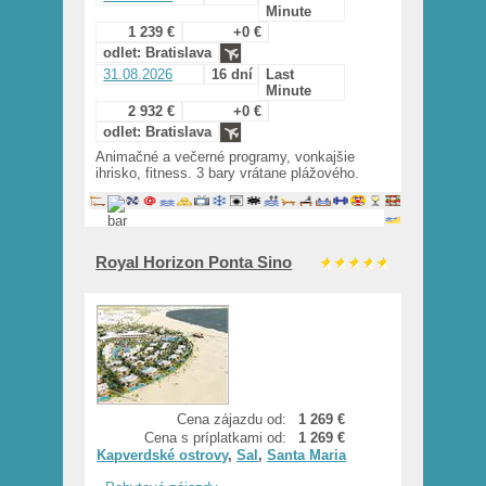
Minute
1 239 €
+0 €
odlet: Bratislava
31.08.2026
16 dní
Last
Minute
2 932 €
+0 €
odlet: Bratislava
Animačné a večerné programy, vonkajšie
ihrisko, fitness. 3 bary vrátane plážového.
Royal Horizon Ponta Sino
Cena zájazdu od:
1 269 €
Cena s príplatkami od:
1 269 €
Kapverdské ostrovy
,
Sal
,
Santa Maria