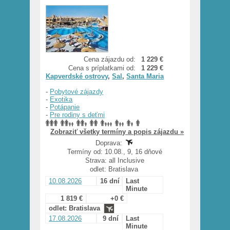
Cena zájazdu od:
1 229 €
Cena s príplatkami od:
1 229 €
Kapverdské ostrovy
,
Sal
,
Santa Maria
-
Pobytové zájazdy
-
Exotika
-
Potápanie
-
Pre rodiny s deťmi
Zobraziť všetky termíny a popis zájazdu »
Doprava:
Termíny od: 10.08., 9, 16 dňové
Strava: all Inclusive
odlet: Bratislava
10.08.2026
16 dní
Last
Minute
1 819 €
+0 €
odlet: Bratislava
17.08.2026
9 dní
Last
Minute