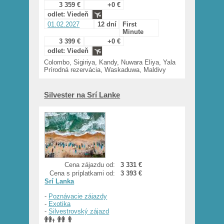
3 359 €
+0 €
odlet: Viedeň
01.02.2027
12 dní
First
Minute
3 399 €
+0 €
odlet: Viedeň
Colombo, Sigiriya, Kandy, Nuwara Eliya, Yala
Prírodná rezervácia, Waskaduwa, Maldivy
Silvester na Srí Lanke
Cena zájazdu od:
3 331 €
Cena s príplatkami od:
3 393 €
Srí Lanka
-
Poznávacie zájazdy
-
Exotika
-
Silvestrovský zájazd