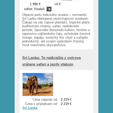
1 990 €
+0 €
odlet: Viedeň
Objavte perlu Indického oceánu – rozmanitú
Srí Lanku obklopenú neutíchajúcim oceánom.
Čakajú na vás čajové plantáže, tropické pláže,
budhistické chrámy, safari, nedotknutá
príroda. Spoznáte domorodú kultúru, históriu a
tajomstvo cejlónskeho čaju, ochutnáte čerstvé
mango, papáju, exotický mix chutí a zažijete
jednoduchý, ale svojim spôsobom šťastný
život miestneho obyvateľstva.
Srí Lanka: To najkrajšie z ostrova
vrátane safari a jazdy vlakom
Cena zájazdu od:
2 219 €
Cena s príplatkami od:
2 219 €
Srí Lanka