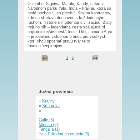
Colombo, Sigiriya, Matale, Kandy, safari v
Národnom parku Yala, India – krajina, ktorá sa
nedá pochopiť, len precítiť. Krajina kontrastov,
kde sa stretáva duchovno s každodenným
ruchom, histórie s modernou civilizáciou. Zlatý
trojuholník – legendárna cesta spájajúca tri
najikonickejšie mestá Indie: Dillí, Jaipur a Agra
– je ideálnou vstupnou bránou pre všetkých,
ktorí chcú spoznať pravú tvár tejto
fascinujúcej krajiny.
1
2
Južná provincia
«
Krajiny
«
Srí Lanka
«
Galle (5)
Mirissa (2)
Tangalla (1)
Yala Prírodná rezervácia (6)