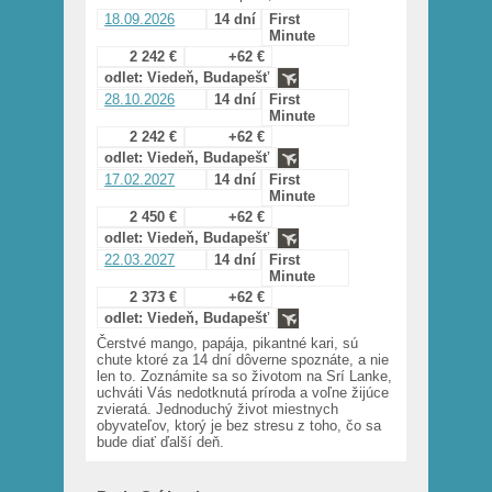
18.09.2026
14 dní
First
Minute
2 242 €
+62 €
odlet: Viedeň, Budapešť
28.10.2026
14 dní
First
Minute
2 242 €
+62 €
odlet: Viedeň, Budapešť
17.02.2027
14 dní
First
Minute
2 450 €
+62 €
odlet: Viedeň, Budapešť
22.03.2027
14 dní
First
Minute
2 373 €
+62 €
odlet: Viedeň, Budapešť
Čerstvé mango, papája, pikantné kari, sú
chute ktoré za 14 dní dôverne spoznáte, a nie
len to. Zoznámite sa so životom na Srí Lanke,
uchváti Vás nedotknutá príroda a voľne žijúce
zvieratá. Jednoduchý život miestnych
obyvateľov, ktorý je bez stresu z toho, čo sa
bude diať ďalší deň.