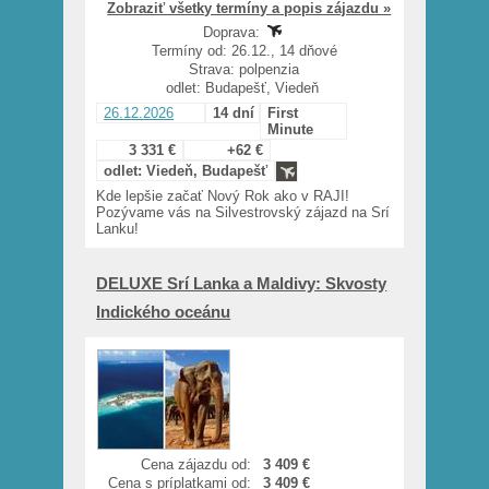
Zobraziť všetky termíny a popis zájazdu »
Doprava:
Termíny od: 26.12., 14 dňové
Strava: polpenzia
odlet: Budapešť, Viedeň
26.12.2026
14 dní
First
Minute
3 331 €
+62 €
odlet: Viedeň, Budapešť
Kde lepšie začať Nový Rok ako v RAJI!
Pozývame vás na Silvestrovský zájazd na Srí
Lanku!
DELUXE Srí Lanka a Maldivy: Skvosty
Indického oceánu
Cena zájazdu od:
3 409 €
Cena s príplatkami od:
3 409 €