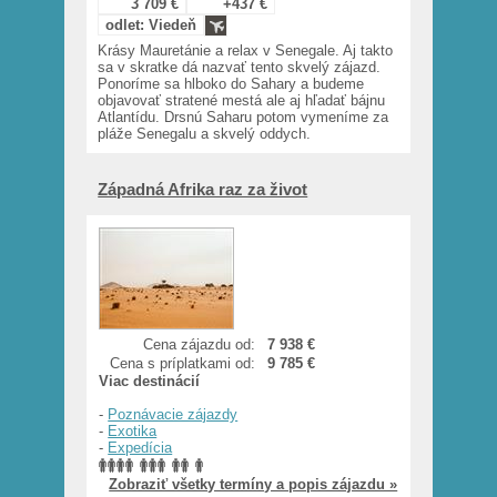
3 709 €
+437 €
odlet: Viedeň
Krásy Mauretánie a relax v Senegale. Aj takto
sa v skratke dá nazvať tento skvelý zájazd.
Ponoríme sa hlboko do Sahary a budeme
objavovať stratené mestá ale aj hľadať bájnu
Atlantídu. Drsnú Saharu potom vymeníme za
pláže Senegalu a skvelý oddych.
Západná Afrika raz za život
Cena zájazdu od:
7 938 €
Cena s príplatkami od:
9 785 €
Viac destinácií
-
Poznávacie zájazdy
-
Exotika
-
Expedícia
Zobraziť všetky termíny a popis zájazdu »