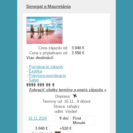
Senegal a Mauretánia
Cena zájazdu od:
3 040 €
Cena s príplatkami od:
3 550 €
Viac destinácií
-
Poznávacie zájazdy
-
Exotika
-
Pobytovo-poznávacie
-
Safari
Zobraziť všetky termíny a popis zájazdu »
Doprava:
Termíny od: 16.11., 9 dňové
Strava: raňajky
odlet: Viedeň
16.11.2026
9 dní
First
Minute
3 040 €
+510 €