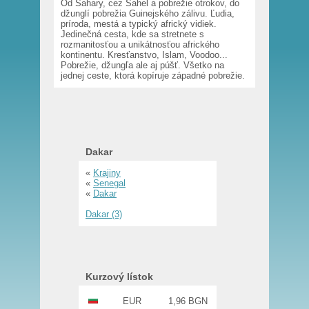
Od Sahary, cez Sahel a pobrežie otrokov, do
džunglí pobrežia Guinejského zálivu. Ľudia,
príroda, mestá a typický africký vidiek.
Jedinečná cesta, kde sa stretnete s
rozmanitosťou a unikátnosťou afrického
kontinentu. Kresťanstvo, Islam, Voodoo...
Pobrežie, džungľa ale aj púšť. Všetko na
jednej ceste, ktorá kopíruje západné pobrežie.
Dakar
«
Krajiny
«
Senegal
«
Dakar
Dakar (3)
Kurzový lístok
EUR
1,96 BGN