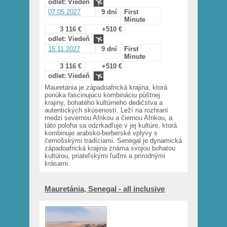
odlet: Viedeň
07.05.2027
9 dní
First
Minute
3 116 €
+510 €
odlet: Viedeň
15.11.2027
9 dní
First
Minute
3 116 €
+510 €
odlet: Viedeň
Mauretánia je západoafrická krajina, ktorá
ponúka fascinujúcu kombináciu púštnej
krajiny, bohatého kultúrneho dedičstva a
autentických skúseností. Leží na rozhraní
medzi severnou Afrikou a čiernou Afrikou, a
táto poloha sa odzrkadľuje v jej kultúre, ktorá
kombinuje arabsko-berberské vplyvy s
černošskými tradíciami. Senegal je dynamická
západoafrická krajina známa svojou bohatou
kultúrou, priateľskými ľuďmi a prírodnými
krásami.
Mauretánia, Senegal - all inclusive