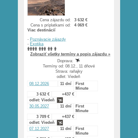
Cena zájazdu od:
3 632 €
Cena s príplatkami od:
4 069 €
Viac destinácií
-
Poznávacie zájazdy
-
Exotika
Zobraziť všetky termíny a popis zájazdu »
Doprava:
Termíny od: 08.12., 11 dňové
Strava: raňajky
odlet: Viedeň
08.12.2026
11 dní
First
Minute
3 632 €
+437 €
odlet: Viedeň
30.05.2027
11 dní
First
Minute
3 709 €
+437 €
odlet: Viedeň
07.12.2027
11 dní
First
Minute