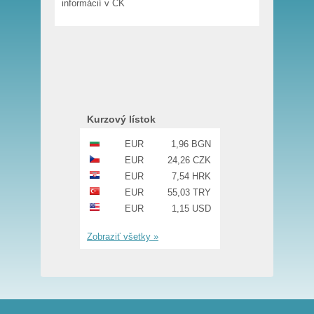
informácií v CK
Kurzový lístok
EUR
1,96 BGN
EUR
24,26 CZK
EUR
7,54 HRK
EUR
55,03 TRY
EUR
1,15 USD
Zobraziť všetky »