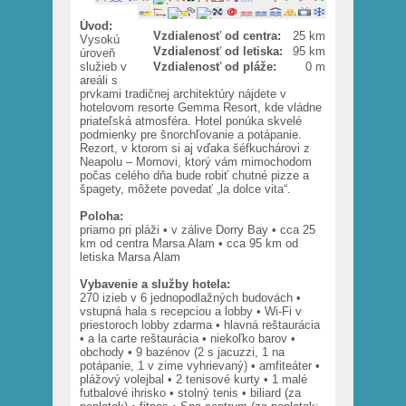
Úvod:
Vzdialenosť od centra:
25 km
Vysokú
Vzdialenosť od letiska:
95 km
úroveň
služieb v
Vzdialenosť od pláže:
0 m
areáli s
prvkami tradičnej architektúry nájdete v
hotelovom resorte Gemma Resort, kde vládne
priateľská atmosféra. Hotel ponúka skvelé
podmienky pre šnorchľovanie a potápanie.
Rezort, v ktorom si aj vďaka šéfkuchárovi z
Neapolu – Momovi, ktorý vám mimochodom
počas celého dňa bude robiť chutné pizze a
špagety, môžete povedať „la dolce vita“.
Poloha:
priamo pri pláži • v zálive Dorry Bay • cca 25
km od centra Marsa Alam • cca 95 km od
letiska Marsa Alam
Vybavenie a služby hotela:
270 izieb v 6 jednopodlažných budovách •
vstupná hala s recepciou a lobby • Wi-Fi v
priestoroch lobby zdarma • hlavná reštaurácia
• a la carte reštaurácia • niekoľko barov •
obchody • 9 bazénov (2 s jacuzzi, 1 na
potápanie, 1 v zime vyhrievaný) • amfiteáter •
plážový volejbal • 2 tenisové kurty • 1 malé
futbalové ihrisko • stolný tenis • biliard (za