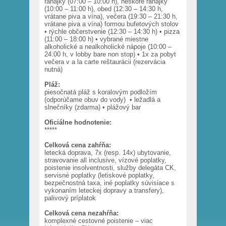
raňajky (07:00 – 10:00 h), neskoré raňajky
(10:00 – 11:00 h), obed (12:30 – 14:30 h,
vrátane piva a vína), večera (19:30 – 21:30 h,
vrátane piva a vína) formou bufetových stolov
• rýchle občerstvenie (12:30 – 14:30 h) • pizza
(11:00 – 18:00 h) • vybrané miestne
alkoholické a nealkoholické nápoje (10:00 –
24:00 h, v lobby bare non stop) • 1x za pobyt
večera v a la carte reštaurácii (rezervácia
nutná)
Pláž:
piesočnatá pláž s koralovým podložím
(odporúčame obuv do vody) • ležadlá a
slnečníky (zdarma) • plážový bar
Oficiálne hodnotenie:
*****
Celková cena zahŕňa:
letecká doprava, 7x (resp. 14x) ubytovanie,
stravovanie all inclusive, vízové poplatky,
poistenie insolventnosti, služby delegáta CK,
servisné poplatky (letiskové poplatky,
bezpečnostná taxa, iné poplatky súvisiace s
vykonaním leteckej dopravy a transfery),
palivový príplatok
Celková cena nezahŕňa:
komplexné cestovné poistenie – viac