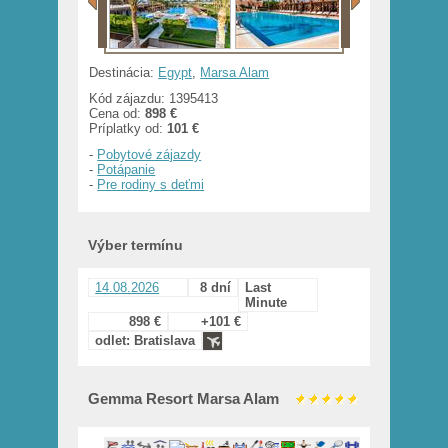
Destinácia:
Egypt
,
Marsa Alam
Kód zájazdu: 1395413
Cena od:
898 €
Príplatky od:
101 €
-
Pobytové zájazdy
-
Potápanie
-
Pre rodiny s deťmi
Výber termínu
14.08.2026
8 dní
Last
Minute
898 €
+101 €
odlet: Bratislava
Gemma Resort Marsa Alam