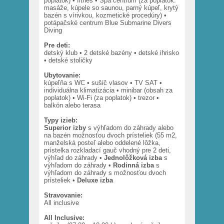
poplatok) • fitnes • Spa centrum (za poplatok:
masáže, kúpele so saunou, parný kúpeľ, krytý
bazén s vírivkou, kozmetické procedúry) •
potápačské centrum Blue Submarine Divers
Diving
Pre deti:
detský klub • 2 detské bazény • detské ihrisko
• detské stoličky
Ubytovanie:
kúpeľňa s WC • sušič vlasov • TV SAT •
individuálna klimatizácia • minibar (obsah za
poplatok) • Wi-Fi (za poplatok) • trezor •
balkón alebo terasa
Typy izieb:
Superior
izby
s výhľadom do záhrady alebo
na bazén možnosťou dvoch prísteliek (55 m2,
manželská posteľ alebo oddelené lôžka,
prístelka rozkladací gauč vhodný pre 2 deti,
výhľad do záhrady •
Jednolôžková izba
s
výhľadom do záhrady •
Rodinná izba
s
výhľadom do záhrady s možnosťou dvoch
prísteliek •
Deluxe izba
Stravovanie:
All inclusive
All Inclusive: