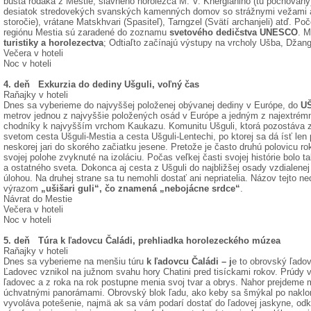
busta rodáka z Mestie, slávneho horolezca M. V. Khergianiho (tu pochovaný
desiatok stredovekých svanských kamenných domov so strážnymi vežami a
storočie), vrátane Matskhvari (Spasiteľ), Tarngzel (Svätí archanjeli) atď. P
regiónu Mestia sú zaradené do zoznamu
svetového dedičstva UNESCO
. M
turistiky a horolezectva
; Odtiaľto začínajú výstupy na vrcholy Ušba, Džang
Večera v hoteli
Noc v hoteli
4. deň Exkurzia do dediny Ušguli, voľný čas
Raňajky v hoteli
Dnes sa vyberieme do najvyššej položenej obývanej dediny v Európe, do
U
metrov jednou z najvyššie položených osád v Európe a jedným z najextrémn
chodníky k najvyšším vrchom Kaukazu. Komunitu Ušguli, ktorá pozostáva z
svetom cesta Ušguli-Mestia a cesta Ušguli-Lentechi, po ktorej sa dá ísť len
neskorej jari do skorého začiatku jesene. Pretože je často druhú polovicu r
svojej polohe zvyknuté na izoláciu. Počas veľkej časti svojej histórie bolo
a ostatného sveta. Dokonca aj cesta z Ušguli do najbližšej osady vzdialene
úlohou. Na druhej strane sa tu nemohli dostať ani nepriatelia. Názov tejto n
výrazom
„ušišari guli“, čo znamená „nebojácne srdce“
.
Návrat do Mestie
Večera v hoteli
Noc v hoteli
5. deň Túra k ľadovcu Čaládi, prehliadka horolezeckého múzea
Raňajky v hoteli
Dnes sa vyberieme na menšiu túru
k ľadovcu Čaládi – j
e to obrovský ľadov
Ľadovec vznikol na južnom svahu hory Chatini pred tisíckami rokov. Prúdy 
ľadovec a z roka na rok postupne menia svoj tvar a obrys. Nahor prejdeme 
úchvatnými panorámami. Obrovský blok ľadu, ako keby sa šmýkal po nak
vyvoláva potešenie, najmä ak sa vám podarí dostať do ľadovej jaskyne, odki