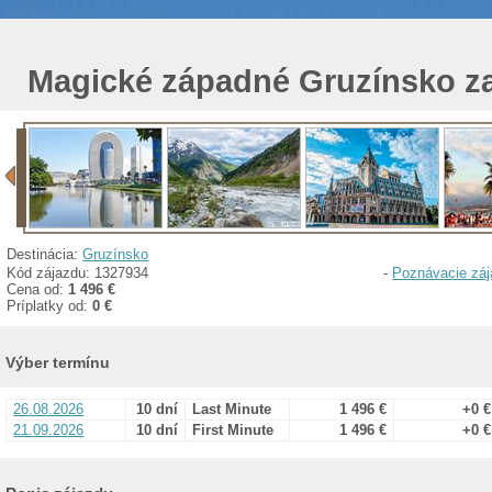
Magické západné Gruzínsko za
Destinácia:
Gruzínsko
Kód zájazdu: 1327934
-
Poznávacie zá
Cena od:
1 496 €
Príplatky od:
0 €
Výber termínu
26.08.2026
10 dní
Last Minute
1 496 €
+0 €
21.09.2026
10 dní
First Minute
1 496 €
+0 €