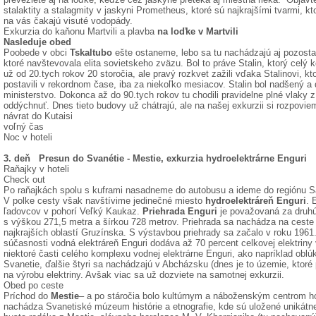
stalaktity a stalagmity v jaskyni Prometheus, ktoré sú najkrajšími tvarmi, kt
na vás čakajú visuté vodopády.
Exkurzia do kaňonu Martvili a plavba
na loďke v Martvili
Nasleduje obed
Poobede v obci
Tskaltubo
ešte ostaneme, lebo sa tu nachádzajú aj pozost
ktoré navštevovala elita sovietskeho zväzu. Bol to práve Stalin, ktorý celý
už od 20.tych rokov 20 storočia, ale pravý rozkvet zažili vďaka Stalinovi, kt
postavili v rekordnom čase, iba za niekoľko mesiacov. Stalin bol nadšený a d
ministerstvo. Dokonca až do 90.tych rokov tu chodili pravidelne plné vlaky z
oddýchnuť. Dnes tieto budovy už chátrajú, ale na našej exkurzii si rozpovi
návrat do Kutaisi
voľný čas
Noc v hoteli
3. deň Presun do Svanétie - Mestie, exkurzia hydroelektrárne Enguri
Raňajky v hoteli
Check out
Po raňajkách spolu s kuframi nasadneme do autobusu a ideme do regiónu Sa
V polke cesty však navštívime jedinečné miesto
hydroelektráreň Enguri
. 
ľadovcov v pohorí Veľký Kaukaz.
Priehrada Enguri
je považovaná za druhú
s výškou 271,5 metra a šírkou 728 metrov. Priehrada sa nachádza na ceste d
najkrajších oblastí Gruzínska. S výstavbou priehrady sa začalo v roku 196
súčasnosti vodná elektráreň Enguri dodáva až 70 percent celkovej elektriny
niektoré časti celého komplexu vodnej elektrárne Enguri, ako napríklad obl
Svanetie, ďalšie štyri sa nachádzajú v Abcházsku (dnes je to územie, ktoré pa
na výrobu elektriny. Avšak viac sa už dozviete na samotnej exkurzii.
Obed po ceste
Príchod do
Mestie
– a po stáročia bolo kultúrnym a náboženským centrom h
nachádza Svanetiské múzeum histórie a etnografie, kde sú uložené unikátn