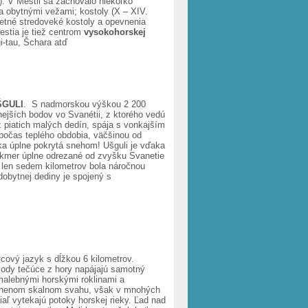
). V Mestii sa zachovalo niekoľko
 obytnými vežami; kostoly (X – XIV.
očetné stredoveké kostoly a opevnenia
estia je tiež centrom
vysokohorskej
i-tau, Šchara atď
ŠGULI
. S nadmorskou výškou 2 200
ejších bodov vo Svanétii, z ktorého vedú
 piatich malých dedín, spája s vonkajším
 počas teplého obdobia, väčšinou od
oka úplne pokrytá snehom! Ušguli je vďaka
 takmer úplne odrezané od zvyšku Svanetie
j len sedem kilometrov bola náročnou
edobytnej dediny je spojený s
cový jazyk s dĺžkou 6 kilometrov.
vody tečúce z hory napájajú samotný
malebnými horskými roklinami a
lonenom skalnom svahu, však v mnohých
aľ vytekajú potoky horskej rieky. Ľad nad