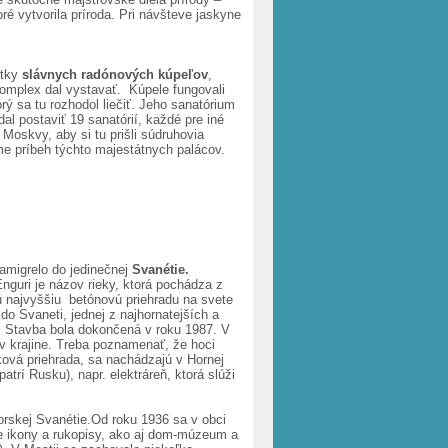
oré vytvorila príroda. Pri návšteve jaskyne
atky
slávnych radónových kúpeľov
,
 komplex dal vystavať. Kúpele fungovali
orý sa tu rozhodol liečiť. Jeho sanatórium
al postaviť 19 sanatórií, každé pre iné
 Moskvy, aby si tu prišli súdruhovia
eme príbeh týchto majestátnych palácov.
migrelo do jedinečnej
Svanétie.
Enguri je názov rieky, ktorá pochádza z
 najvyššiu betónovú priehradu na svete
o Svaneti, jednej z najhornatejších a
1. Stavba bola dokončená v roku 1987. V
 v krajine. Treba poznamenať, že hoci
úková priehrada, sa nachádzajú v Hornej
trí Rusku), napr. elektráreň, ktorá slúži
orskej Svanétie.Od roku 1936 sa v obci
e ikony a rukopisy, ako aj dom-múzeum a