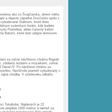
scenériou ako zo Švajčiarska, okrem iného
ajte a objavte západné Gruzínsko spolu s
e vybudované Stalinom, ktoré dnes
jestátnym svánskym horám, kde budete
skyňu Prométea, alebo čarovný kaňon
ávne Batumi, ktoré bolo údajne domovom
aisi sa začne návštevou chrámu Bagrati
ov, zdobený rezbami a mozaikami, zohral
teľ Dávid IV. Po návšteve chrámu sa
tmosféru. Navštívite prameň vybudovaný v
 tajná chodba. V stredoveku odtiaľto
ň
s
ci Tskaltubo. Nájdených je 22
kyne prejdete 1420 metrov a taktiež sa
e skutočné majstrovské diela prírody –