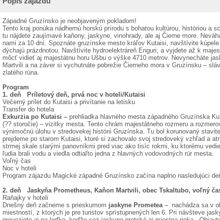
Popis zájazdu
Západné Gruzínsko je neobjaveným pokladom!
Tento kraj ponúka nádhernú horskú prírodu s bohatou kultúrou, históriou a 
tu nájdete zaujímavé kaňony, jaskyne, vinohrady, ale aj Čierne more. Neváh
nami za 10 dní. Spoznáte gruzínske mesto kráľov Kutaisi, navštívite kúpel
dýchajú prázdnotou. Navštívite hydroelektráreň Enguri, a vyjdete až k ma
môcť vidieť aj majestátnu horu Ušbu o výške 4710 metrov. Nevynecháte ja
Martvili a na záver si vychutnáte pobrežie Čierneho mora v Gruzínsku – sl
zlatého rúna.
Program
1. deň Príletový deň, prvá noc v hoteli/Kutaisi
Večerný prílet do Kutaisi a privítanie na letisku
Transfer do hotela
Exkurzia po Kutaisi –
prehliadka hlavného mesta západného Gruzínska Kut
(?? storočie) – vizitky mesta. Tento chrám majestátneho rozmeru a rozmer
výnimočnú úlohu v stredovekej histórii Gruzínska. Tu bol korunovaný stavi
prejdeme po starom Kutaisi, ktoré si zachovalo svoj stredoveký vzhľad a a
strmej skale starými panovníkmi pred viac ako tisíc rokmi, ku ktorému vedie
ľudia brali vodu a viedla odtiaľto jedna z hlavných vodovodných rúr mesta.
Voľný čas
Noc v hoteli
Program zájazdu Magické západné Gruzínsko začína naplno nasledujúci de
2. deň Jaskyňa Prometheus, Kaňon Martvili, obec Tskaltubo, voľný ča
Raňajky v hoteli
Dnešný deň začneme s prieskumom
jaskyne Prometea
– nachádza sa v ob
miestností, z ktorých je pre turistov sprístupnených len 6. Pri návšteve jas
preveziete aj na loďke, keďže cez jaskyne preteká aj miestna rieka. Objavt