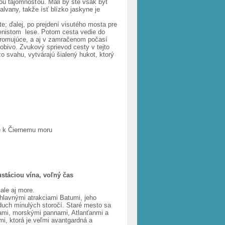
ou tajomnosťou. Mali by ste však byť
vany, takže ísť blízko jaskyne je
te; ďalej, po prejdení visutého mosta pre
ienistom lese. Potom cesta vedie do
 ohromujúce, a aj v zamračenom počasí
obivo. Zvukový sprievod cesty v tejto
zo svahu, vytvárajú šialený hukot, ktorý
e k Čiernemu moru
stáciou vína, voľný čas
ale aj more.
lavnými atrakciami Batumi, jeho
duch minulých storočí. Staré mesto sa
ami, morskými pannami, Atlanťanmi a
i, ktorá je veľmi avantgardná a