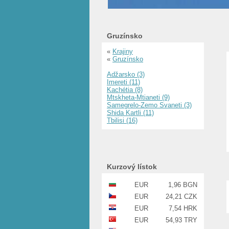
Gruzínsko
«
Krajiny
«
Gruzínsko
Adžarsko (3)
Imereti (11)
Kachétia (8)
Mtskheta-Mtianeti (9)
Samegrelo-Zemo Svaneti (3)
Shida Kartli (11)
Tbilisi (16)
Kurzový lístok
EUR
1,96 BGN
EUR
24,21 CZK
EUR
7,54 HRK
EUR
54,93 TRY