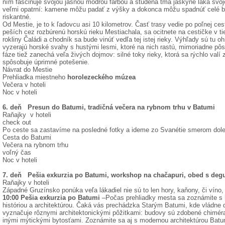
ním fascinuje svojou jasnou modrou farbou a studená tma jaskyne láka svoj
veľmi opatrní: kamene môžu padať z výšky a dokonca môžu spadnúť celé bal
riskantné.
Od Mestie, je to k ľadovcu asi 10 kilometrov. Časť trasy vedie po poľnej ces
peších cez rozbúrenú horskú rieku Mestiachala, sa ocitnete na cestičke v t
rokliny Čaládi a chodník sa bude vinúť vedľa tej istej rieky. Výhľady sú tu
vyzerajú horské svahy s hustými lesmi, ktoré na nich rastú, mimoriadne pôs
fáze tiež zanechá veľa živých dojmov: silné toky rieky, ktorá sa rýchlo valí 
spôsobuje úprimné potešenie.
Návrat do Mestie
Prehliadka miestneho
horolezeckého múzea
Večera v hoteli
Noc v hoteli
6. deň Presun do Batumi, tradičná večera na rybnom trhu v Batumi
Raňajky v hoteli
check out
Po ceste sa zastavíme na posledné fotky a ideme zo Svanétie smerom dol
Cesta do Batumi
Večera na rybnom trhu
voľný čas
Noc v hoteli
7. deň Pešia exkurzia po Batumi, workshop na chačapuri, obed s degu
Raňajky v hoteli
Západné Gruzínsko ponúka veľa lákadiel nie sú to len hory, kaňony, či víno, 
10:00 Pešia exkurzia po Batumi
–Počas prehliadky mesta sa zoznámite s h
históriou a architektúrou. Čaká vás prechádzka Starým Batumi, kde vládne 
vyznačuje rôznymi architektonickými pôžitkami: budovy sú zdobené chimér
inými mýtickými bytosťami. Zoznámite sa aj s modernou architektúrou Batum