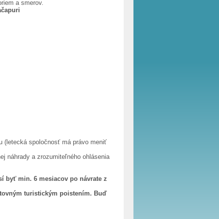
oriem a smerov.
ačapuri
tu (letecká spoločnosť má právo meniť
ej náhrady a zrozumiteľného ohlásenia
í byť min. 6 mesiacov po návrate z
stovným turistickým poistením. Buď