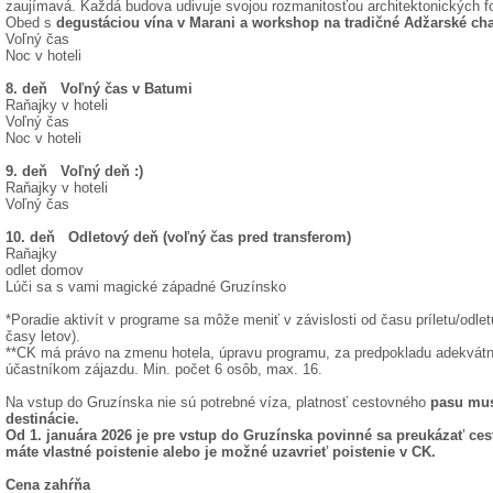
zaujímavá. Každá budova udivuje svojou rozmanitosťou architektonických f
Obed s
degustáciou vína v Marani a workshop na tradičné Adžarské ch
Voľný čas
Noc v hoteli
8. deň Voľný čas v Batumi
Raňajky v hoteli
Voľný čas
Noc v hoteli
9. deň Voľný deň :)
Raňajky v hoteli
Voľný čas
10. deň Odletový deň (voľný čas pred transferom)
Raňajky
odlet domov
Lúči sa s vami magické západné Gruzínsko
*Poradie aktivít v programe sa môže meniť v závislosti od času príletu/odle
časy letov).
**CK má právo na zmenu hotela, úpravu programu, za predpokladu adekvátn
účastníkom zájazdu. Min. počet 6 osôb, max. 16.
Na vstup do Gruzínska nie sú potrebné víza, platnosť cestovného
pasu mus
destinácie.
Od 1. januára 2026 je pre vstup do Gruzínska povinné sa preukázať ce
máte vlastné poistenie alebo je možné uzavrieť poistenie v CK.
Cena zahŕňa