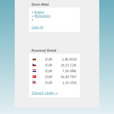
Govi-Altai
«
Krajiny
«
Mongolsko
«
Gobi (3)
Kurzový lístok
EUR
1,96 BGN
EUR
24,21 CZK
EUR
7,54 HRK
EUR
54,93 TRY
EUR
1,15 USD
Zobraziť všetky »