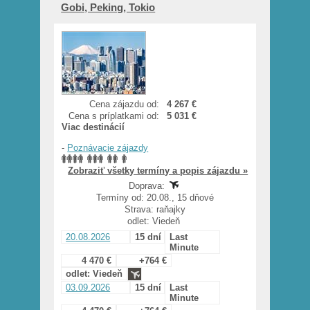
Gobi, Peking, Tokio
Cena zájazdu od:
4 267 €
Cena s príplatkami od:
5 031 €
Viac destinácií
-
Poznávacie zájazdy
Zobraziť všetky termíny a popis zájazdu »
Doprava:
Termíny od: 20.08., 15 dňové
Strava: raňajky
odlet: Viedeň
20.08.2026
15 dní
Last
Minute
4 470 €
+764 €
odlet: Viedeň
03.09.2026
15 dní
Last
Minute