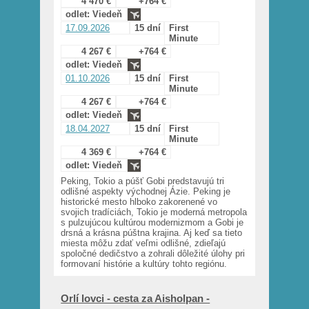
4 470 €
+764 €
odlet: Viedeň
17.09.2026
15 dní
First
Minute
4 267 €
+764 €
odlet: Viedeň
01.10.2026
15 dní
First
Minute
4 267 €
+764 €
odlet: Viedeň
18.04.2027
15 dní
First
Minute
4 369 €
+764 €
odlet: Viedeň
Peking, Tokio a púšť Gobi predstavujú tri
odlišné aspekty východnej Ázie. Peking je
historické mesto hlboko zakorenené vo
svojich tradíciách, Tokio je moderná metropola
s pulzujúcou kultúrou modernizmom a Gobi je
drsná a krásna púštna krajina. Aj keď sa tieto
miesta môžu zdať veľmi odlišné, zdieľajú
spoločné dedičstvo a zohrali dôležité úlohy pri
formovaní histórie a kultúry tohto regiónu.
Orlí lovci - cesta za Aisholpan -