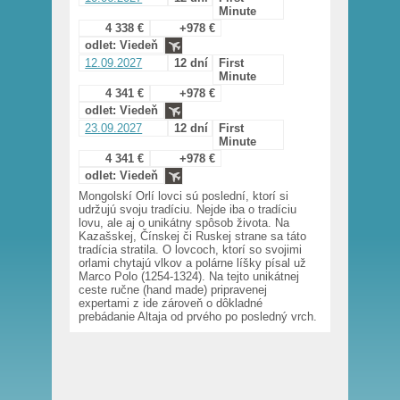
Minute
4 338 €
+978 €
odlet: Viedeň
12.09.2027
12 dní
First
Minute
4 341 €
+978 €
odlet: Viedeň
23.09.2027
12 dní
First
Minute
4 341 €
+978 €
odlet: Viedeň
Mongolskí Orlí lovci sú poslední, ktorí si
udržujú svoju tradíciu. Nejde iba o tradíciu
lovu, ale aj o unikátny spôsob života. Na
Kazašskej, Čínskej či Ruskej strane sa táto
tradícia stratila. O lovcoch, ktorí so svojimi
orlami chytajú vlkov a polárne líšky písal už
Marco Polo (1254-1324). Na tejto unikátnej
ceste ručne (hand made) pripravenej
expertami z ide zároveň o dôkladné
prebádanie Altaja od prvého po posledný vrch.