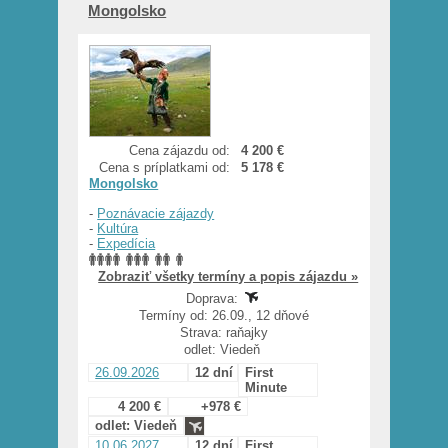
Mongolsko
Cena zájazdu od:
4 200 €
Cena s príplatkami od:
5 178 €
Mongolsko
-
Poznávacie zájazdy
-
Kultúra
-
Expedícia
Zobraziť všetky termíny a popis zájazdu »
Doprava:
Termíny od: 26.09., 12 dňové
Strava: raňajky
odlet: Viedeň
26.09.2026
12 dní
First
Minute
4 200 €
+978 €
odlet: Viedeň
10.06.2027
12 dní
First