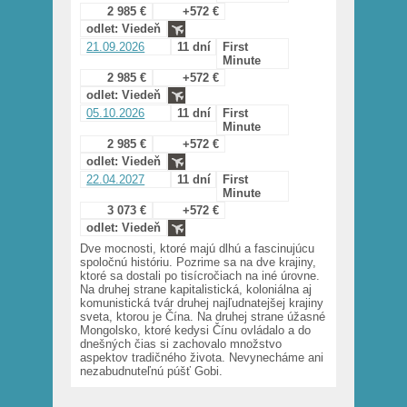
2 985 €
+572 €
odlet: Viedeň
21.09.2026
11 dní
First
Minute
2 985 €
+572 €
odlet: Viedeň
05.10.2026
11 dní
First
Minute
2 985 €
+572 €
odlet: Viedeň
22.04.2027
11 dní
First
Minute
3 073 €
+572 €
odlet: Viedeň
Dve mocnosti, ktoré majú dlhú a fascinujúcu
spoločnú históriu. Pozrime sa na dve krajiny,
ktoré sa dostali po tisícročiach na iné úrovne.
Na druhej strane kapitalistická, koloniálna aj
komunistická tvár druhej najľudnatejšej krajiny
sveta, ktorou je Čína. Na druhej strane úžasné
Mongolsko, ktoré kedysi Čínu ovládalo a do
dnešných čias si zachovalo množstvo
aspektov tradičného života. Nevynecháme ani
nezabudnuteľnú púšť Gobi.