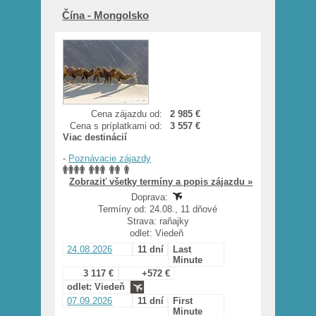
Čína - Mongolsko
Cena zájazdu od:
2 985 €
Cena s príplatkami od:
3 557 €
Viac destinácií
-
Poznávacie zájazdy
Zobraziť všetky termíny a popis zájazdu »
Doprava:
Termíny od: 24.08., 11 dňové
Strava: raňajky
odlet: Viedeň
24.08.2026
11 dní
Last
Minute
3 117 €
+572 €
odlet: Viedeň
07.09.2026
11 dní
First
Minute