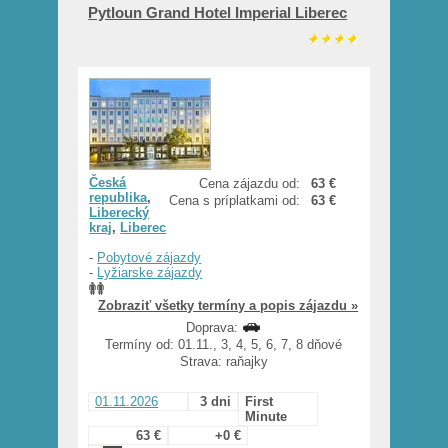
Pytloun Grand Hotel Imperial Liberec
Česká
Cena zájazdu od:
63 €
republika
,
Cena s príplatkami od:
63 €
Liberecký
kraj
,
Liberec
-
Pobytové zájazdy
-
Lyžiarske zájazdy
Zobraziť všetky termíny a popis zájazdu »
Doprava:
Termíny od: 01.11., 3, 4, 5, 6, 7, 8 dňové
Strava: raňajky
01.11.2026
3 dni
First
Minute
63 €
+0 €