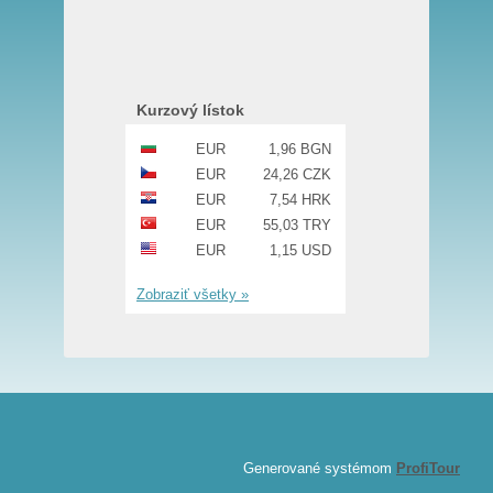
Kurzový lístok
EUR
1,96 BGN
EUR
24,26 CZK
EUR
7,54 HRK
EUR
55,03 TRY
EUR
1,15 USD
Zobraziť všetky »
Generované systémom
ProfiTour