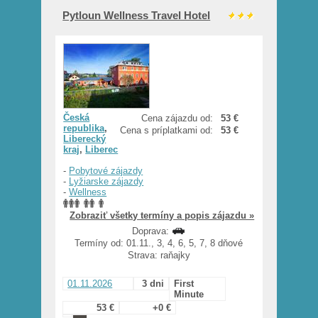
Pytloun Wellness Travel Hotel
Česká
Cena zájazdu od:
53 €
republika
,
Cena s príplatkami od:
53 €
Liberecký
kraj
,
Liberec
-
Pobytové zájazdy
-
Lyžiarske zájazdy
-
Wellness
Zobraziť všetky termíny a popis zájazdu »
Doprava:
Termíny od: 01.11., 3, 4, 6, 5, 7, 8 dňové
Strava: raňajky
01.11.2026
3 dni
First
Minute
53 €
+0 €