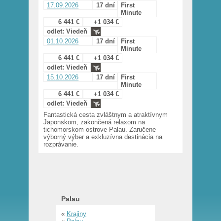
17.09.2026
17 dní
First
Minute
6 441 €
+1 034 €
odlet: Viedeň
01.10.2026
17 dní
First
Minute
6 441 €
+1 034 €
odlet: Viedeň
15.10.2026
17 dní
First
Minute
6 441 €
+1 034 €
odlet: Viedeň
Fantastická cesta zvláštnym a atraktívnym
Japonskom, zakončená relaxom na
tichomorskom ostrove Palau. Zaručene
výborný výber a exkluzívna destinácia na
rozprávanie.
Palau
«
Krajiny