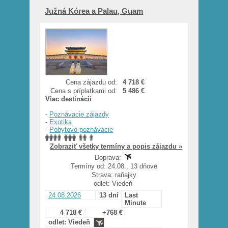
Južná Kórea a Palau, Guam
Cena zájazdu od:
4 718 €
Cena s príplatkami od:
5 486 €
Viac destinácií
-
Poznávacie zájazdy
-
Exotika
-
Pobytovo-poznávacie
Zobraziť všetky termíny a popis zájazdu »
Doprava:
Termíny od: 24.08., 13 dňové
Strava: raňajky
odlet: Viedeň
24.08.2026
13 dní
Last
Minute
4 718 €
+768 €
odlet: Viedeň