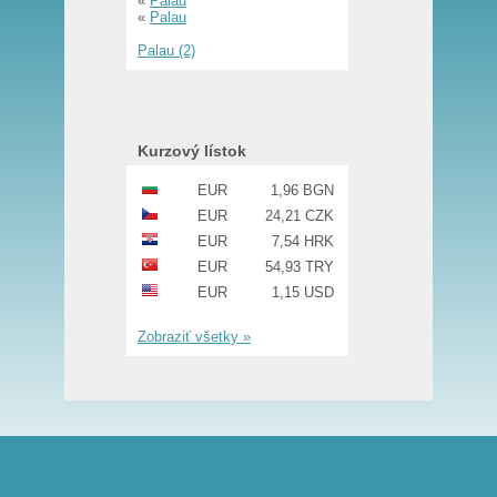
«
Palau
«
Palau
Palau (2)
Kurzový lístok
EUR
1,96 BGN
EUR
24,21 CZK
EUR
7,54 HRK
EUR
54,93 TRY
EUR
1,15 USD
Zobraziť všetky »