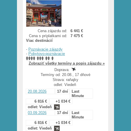
Cena zájazdu od:
6 441 €
Cena s príplatkami od:
7 475 €
Viac destinácií
-
Poznávacie zájazdy
-
Pobytovo-poznávacie
Zobraziť všetky termíny a popis zájazdu »
Doprava:
Termíny od: 20.08., 17 dňové
Strava: raňajky
odlet: Viedeň
20.08.2026
17 dní
Last
Minute
6 816 €
+1 034 €
odlet: Viedeň
03.09.2026
17 dní
Last
Minute
6 816 €
+1 034 €
odlet: Viedeň