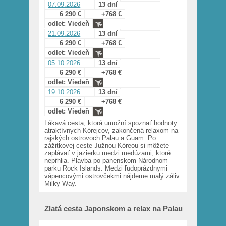
07.09.2026
13 dní
6 290 €
+768 €
odlet: Viedeň
21.09.2026
13 dní
6 290 €
+768 €
odlet: Viedeň
05.10.2026
13 dní
6 290 €
+768 €
odlet: Viedeň
19.10.2026
13 dní
6 290 €
+768 €
odlet: Viedeň
Lákavá cesta, ktorá umožní spoznať hodnoty
atraktívnych Kórejcov, zakončená relaxom na
rajských ostrovoch Palau a Guam. Po
zážitkovej ceste Južnou Kóreou si môžete
zaplávať v jazierku medzi medúzami, ktoré
nepŕhlia. Plavba po panenskom Národnom
parku Rock Islands. Medzi ľudoprázdnymi
vápencovými ostrovčekmi nájdeme malý záliv
Milky Way.
Zlatá cesta Japonskom a relax na Palau