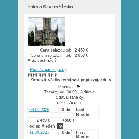
Írsko a Severné Írsko
Cena zájazdu od:
2 450 €
Cena s príplatkami od:
2 958 €
Viac destinácií
-
Poznávacie zájazdy
Zobraziť všetky termíny a popis zájazdu »
Doprava:
Termíny od: 04.09., 8 dňové
Strava: raňajky
odlet: Viedeň
04.09.2026
8 dní
Last
Minute
2 450 €
+508 €
odlet: Viedeň
11.09.2026
8 dní
First
Minute