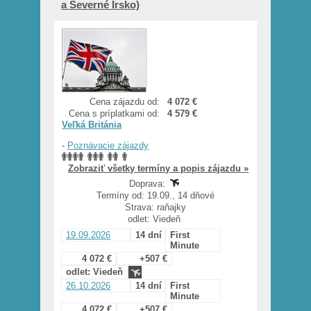
a Severné Írsko)
Cena zájazdu od:
4 072 €
Cena s príplatkami od:
4 579 €
Veľká Británia
-
Poznávacie zájazdy
Zobraziť všetky termíny a popis zájazdu »
Doprava:
Termíny od: 19.09., 14 dňové
Strava: raňajky
odlet: Viedeň
19.09.2026
14 dní
First
Minute
4 072 €
+507 €
odlet: Viedeň
26.10.2026
14 dní
First
Minute
4 072 €
+507 €