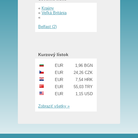
«
Krajiny
«
Veľká Británia
«
Belfast (2)
Kurzový lístok
EUR
1,96 BGN
EUR
24,26 CZK
EUR
7,54 HRK
EUR
55,03 TRY
EUR
1,15 USD
Zobraziť všetky »