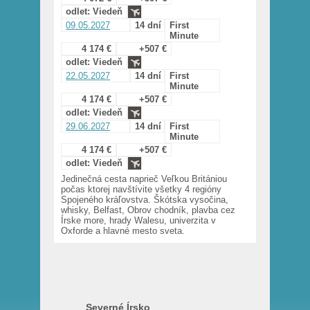
odlet: Viedeň
09.05.2027
14 dní
First
Minute
4 174 €
+507 €
odlet: Viedeň
22.05.2027
14 dní
First
Minute
4 174 €
+507 €
odlet: Viedeň
29.06.2027
14 dní
First
Minute
4 174 €
+507 €
odlet: Viedeň
Jedinečná cesta naprieč Veľkou Britániou
počas ktorej navštívite všetky 4 regióny
Spojeného kráľovstva. Škótska vysočina,
whisky, Belfast, Obrov chodník, plavba cez
Írske more, hrady Walesu, univerzita v
Oxforde a hlavné mesto sveta.
Severné Írsko