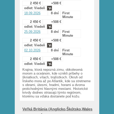
2 450 €
+508 €
odlet: Viedeň
18.09.2026
8 dní
First
Minute
2 450 €
+508 €
odlet: Viedeň
25.09.2026
8 dní
First
Minute
2 450 €
+508 €
odlet: Viedeň
02.10.2026
8 dní
First
Minute
2 450 €
+508 €
odlet: Viedeň
Krajina, ktorá nepozná zimu, obkolesená
morom a oceánom, kde vznikli príbehy o
škriatkoch, vílach, trojlístkoch. Okruh od
Írskeho mora až po Atlantik, kde sa stretneme
s obrami, útesmi, hradmi, horami a dvoma
protichodnými hlavnými mestami. Historické
krivdy dodnes otriasajú týmto regiónom,
ktorému sa vďaka dostanete pod kožu.
Veľká Británia (Anglicko,Škótsko,Wales